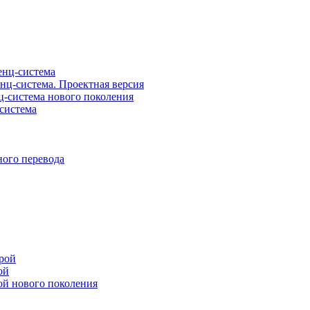
нц-система
ц-система. Проектная версия
-система нового поколения
система
ого перевода
рой
ой
ой нового поколения