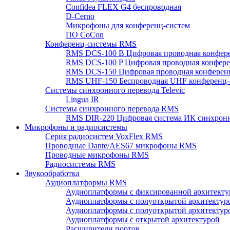
Confidea FLEX G4 беспроводная
D-Cerno
Микрофоны для конференц-систем
ПО CoCon
Конференц-системы RMS
RMS DCS-100 B Цифровая проводная конфере
RMS DCS-100 P Цифровая проводная конферен
RMS DCS-150 Цифровая проводная конференц
RMS UHF-150 Беспроводная UHF конференц-
Системы синхронного перевода Televic
Lingua IR
Системы синхронного перевода RMS
RMS DIR-220 Цифровая система ИК синхронн
Микрофоны и радиосистемы
Серия радиосистем VoxFlex RMS
Проводные Dante/AES67 микрофоны RMS
Проводные микрофоны RMS
Радиосистемы RMS
Звукообработка
Аудиоплатформы RMS
Аудиоплатформы с фиксированной архитекту
Аудиоплатформы с полуоткрытой архитектур
Аудиоплатформы с полуоткрытой архитектур
Аудиоплатформы с открытой архитектурой
Расширители портов