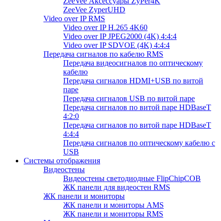
ZeeVee Аксессуары ZyPer4K
ZeeVee ZyperUHD
Video over IP RMS
Video over IP H.265 4K60
Video over IP JPEG2000 (4K) 4:4:4
Video over IP SDVOE (4K) 4:4:4
Передача сигналов по кабелю RMS
Передача видеосигналов по оптическому
кабелю
Передача сигналов HDMI+USB по витой
паре
Передача сигналов USB по витой паре
Передача сигналов по витой паре HDBaseT
4:2:0
Передача сигналов по витой паре HDBaseT
4:4:4
Передача сигналов по оптическому кабелю с
USB
Системы отображения
Видеостены
Видеостены светодиодные FlipChipCOB
ЖК панели для видеостен RMS
ЖК панели и мониторы
ЖК панели и мониторы AMS
ЖК панели и мониторы RMS