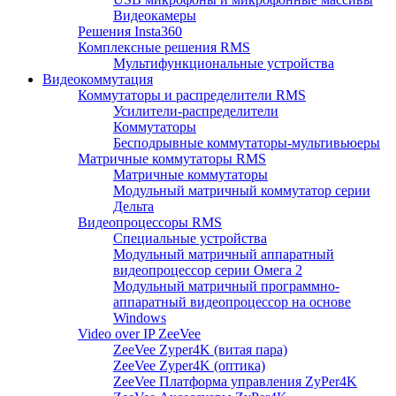
Видеокамеры
Решения Insta360
Комплексные решения RMS
Мультифункциональные устройства
Видеокоммутация
Коммутаторы и распределители RMS
Усилители-распределители
Коммутаторы
Бесподрывные коммутаторы-мультивьюеры
Матричные коммутаторы RMS
Матричные коммутаторы
Модульный матричный коммутатор серии
Дельта
Видеопроцессоры RMS
Специальные устройства
Модульный матричный аппаратный
видеопроцессор серии Омега 2
Модульный матричный программно-
аппаратный видеопроцессор на основе
Windows
Video over IP ZeeVee
ZeeVee Zyper4K (витая пара)
ZeeVee Zyper4K (оптика)
ZeeVee Платформа управления ZyPer4K