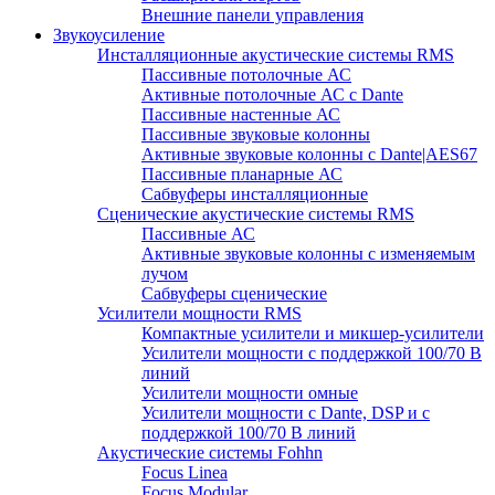
Внешние панели управления
Звукоусиление
Инсталляционные акустические системы RMS
Пассивные потолочные АС
Активные потолочные АС с Dante
Пассивные настенные АС
Пассивные звуковые колонны
Активные звуковые колонны с Dante|AES67
Пассивные планарные АС
Сабвуферы инсталляционные
Сценические акустические системы RMS
Пассивные АС
Активные звуковые колонны с изменяемым
лучом
Сабвуферы сценические
Усилители мощности RMS
Компактные усилители и микшер-усилители
Усилители мощности с поддержкой 100/70 В
линий
Усилители мощности омные
Усилители мощности с Dante, DSP и с
поддержкой 100/70 В линий
Акустические системы Fohhn
Focus Linea
Focus Modular