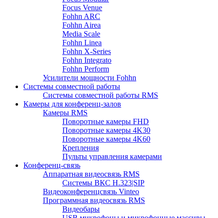
Focus Venue
Fohhn ARC
Fohhn Airea
Media Scale
Fohhn Linea
Fohhn X-Series
Fohhn Integrato
Fohhn Perform
Усилители мощности Fohhn
Системы совместной работы
Системы совместной работы RMS
Камеры для конференц-залов
Камеры RMS
Поворотные камеры FHD
Поворотные камеры 4K30
Поворотные камеры 4K60
Крепления
Пульты управления камерами
Конференц-связь
Аппаратная видеосвязь RMS
Системы ВКС H.323|SIP
Видеоконференцсвязь Vinteo
Программная видеосвязь RMS
Видеобары
USB микрофоны и микрофонные массивы