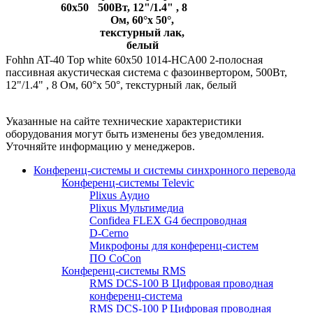
60x50
500Вт, 12"/1.4" , 8
Ом, 60°x 50°,
текстурный лак,
белый
Fohhn AT-40 Top white 60x50 1014-HCA00 2-полосная
пассивная акустическая система с фазоинвертором, 500Вт,
12"/1.4" , 8 Ом, 60°x 50°, текстурный лак, белый
Указанные на сайте технические характеристики
оборудования могут быть изменены без уведомления.
Уточняйте информацию у менеджеров.
Конференц-системы и системы синхронного перевода
Конференц-системы Televic
Plixus Аудио
Plixus Мультимедиа
Confidea FLEX G4 беспроводная
D-Cerno
Микрофоны для конференц-систем
ПО CoCon
Конференц-системы RMS
RMS DCS-100 B Цифровая проводная
конференц-система
RMS DCS-100 P Цифровая проводная