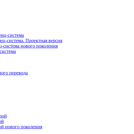
нц-система
ц-система. Проектная версия
-система нового поколения
система
ого перевода
рой
ой
ой нового поколения