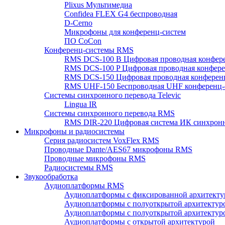
Plixus Мультимедиа
Confidea FLEX G4 беспроводная
D-Cerno
Микрофоны для конференц-систем
ПО CoCon
Конференц-системы RMS
RMS DCS-100 B Цифровая проводная конфере
RMS DCS-100 P Цифровая проводная конферен
RMS DCS-150 Цифровая проводная конференц
RMS UHF-150 Беспроводная UHF конференц-
Системы синхронного перевода Televic
Lingua IR
Системы синхронного перевода RMS
RMS DIR-220 Цифровая система ИК синхронн
Микрофоны и радиосистемы
Серия радиосистем VoxFlex RMS
Проводные Dante/AES67 микрофоны RMS
Проводные микрофоны RMS
Радиосистемы RMS
Звукообработка
Аудиоплатформы RMS
Аудиоплатформы с фиксированной архитекту
Аудиоплатформы с полуоткрытой архитектур
Аудиоплатформы с полуоткрытой архитектур
Аудиоплатформы с открытой архитектурой