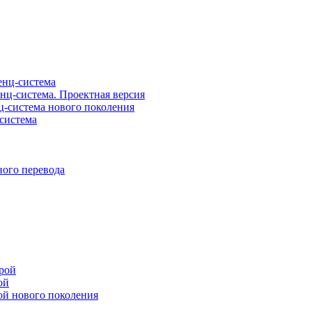
нц-система
ц-система. Проектная версия
-система нового поколения
система
ого перевода
рой
ой
ой нового поколения