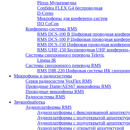
Plixus Мультимедиа
Confidea FLEX G4 беспроводная
D-Cerno
Микрофоны для конференц-систем
ПО CoCon
Конференц-системы RMS
RMS DCS-100 B Цифровая проводная конфере
RMS DCS-100 P Цифровая проводная конферен
RMS DCS-150 Цифровая проводная конференц
RMS UHF-150 Беспроводная UHF конференц-
Системы синхронного перевода Televic
Lingua IR
Системы синхронного перевода RMS
RMS DIR-220 Цифровая система ИК синхронн
Микрофоны и радиосистемы
Серия радиосистем VoxFlex RMS
Проводные Dante/AES67 микрофоны RMS
Проводные микрофоны RMS
Радиосистемы RMS
Звукообработка
Аудиоплатформы RMS
Аудиоплатформы с фиксированной архитекту
Аудиоплатформы с полуоткрытой архитектур
Аудиоплатформы с полуоткрытой архитектур
Аудиоплатформы с открытой архитектурой