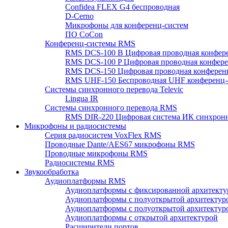
Confidea FLEX G4 беспроводная
D-Cerno
Микрофоны для конференц-систем
ПО CoCon
Конференц-системы RMS
RMS DCS-100 B Цифровая проводная конфере
RMS DCS-100 P Цифровая проводная конферен
RMS DCS-150 Цифровая проводная конференц
RMS UHF-150 Беспроводная UHF конференц-
Системы синхронного перевода Televic
Lingua IR
Системы синхронного перевода RMS
RMS DIR-220 Цифровая система ИК синхронн
Микрофоны и радиосистемы
Серия радиосистем VoxFlex RMS
Проводные Dante/AES67 микрофоны RMS
Проводные микрофоны RMS
Радиосистемы RMS
Звукообработка
Аудиоплатформы RMS
Аудиоплатформы с фиксированной архитекту
Аудиоплатформы с полуоткрытой архитектур
Аудиоплатформы с полуоткрытой архитектур
Аудиоплатформы с открытой архитектурой
Расширители портов