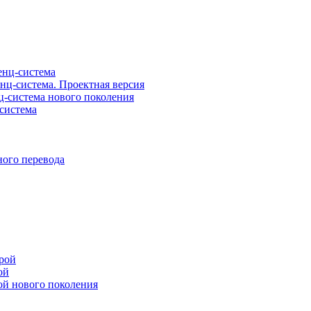
нц-система
ц-система. Проектная версия
-система нового поколения
система
ого перевода
рой
ой
ой нового поколения