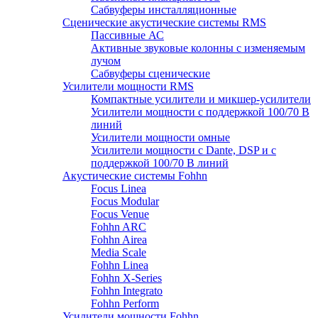
Сабвуферы инсталляционные
Сценические акустические системы RMS
Пассивные АС
Активные звуковые колонны с изменяемым
лучом
Сабвуферы сценические
Усилители мощности RMS
Компактные усилители и микшер-усилители
Усилители мощности с поддержкой 100/70 В
линий
Усилители мощности омные
Усилители мощности с Dante, DSP и с
поддержкой 100/70 В линий
Акустические системы Fohhn
Focus Linea
Focus Modular
Focus Venue
Fohhn ARC
Fohhn Airea
Media Scale
Fohhn Linea
Fohhn X-Series
Fohhn Integrato
Fohhn Perform
Усилители мощности Fohhn