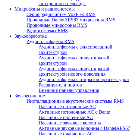
синхронного перевода
Микрофоны и радиосистемы
Серия радиосистем VoxFlex RMS
Проводные Dante/AES67 микрофоны RMS
Проводные микрофоны RMS
Радиосистемы RMS
Звукообработка
Аудиоплатформы RMS
Аудиоплатформы с фиксированной
архитектурой
Аудиоплатформы с полуоткрытой
архитектурой
Аудиоплатформы с полуоткрытой
архитектурой нового поколения
Аудиоплатформы с открытой архитектурой
Расширители портов
Внешние панели управления
Звукоусиление
Инсталляционные акустические системы RMS
Пассивные потолочные АС
Активные потолочные АС с Dante
Пассивные настенные АС
Пассивные звуковые колонны
Активные звуковые колонны с Dante|AES67
Пассивные планарные АС