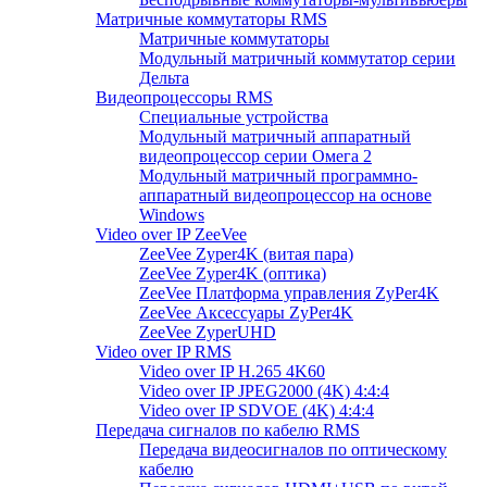
Матричные коммутаторы RMS
Матричные коммутаторы
Модульный матричный коммутатор серии
Дельта
Видеопроцессоры RMS
Специальные устройства
Модульный матричный аппаратный
видеопроцессор серии Омега 2
Модульный матричный программно-
аппаратный видеопроцессор на основе
Windows
Video over IP ZeeVee
ZeeVee Zyper4K (витая пара)
ZeeVee Zyper4K (оптика)
ZeeVee Платформа управления ZyPer4K
ZeeVee Аксессуары ZyPer4K
ZeeVee ZyperUHD
Video over IP RMS
Video over IP H.265 4K60
Video over IP JPEG2000 (4K) 4:4:4
Video over IP SDVOE (4K) 4:4:4
Передача сигналов по кабелю RMS
Передача видеосигналов по оптическому
кабелю