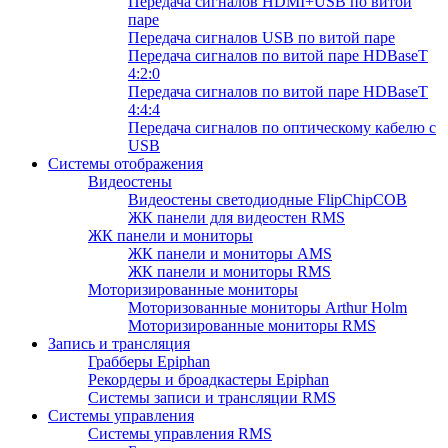
Передача сигналов HDMI+USB по витой
паре
Передача сигналов USB по витой паре
Передача сигналов по витой паре HDBaseT
4:2:0
Передача сигналов по витой паре HDBaseT
4:4:4
Передача сигналов по оптическому кабелю с
USB
Системы отображения
Видеостены
Видеостены светодиодные FlipChipCOB
ЖК панели для видеостен RMS
ЖК панели и мониторы
ЖК панели и мониторы AMS
ЖК панели и мониторы RMS
Моторизированные мониторы
Моторизованные мониторы Arthur Holm
Моторизированные мониторы RMS
Запись и трансляция
Грабберы Epiphan
Рекордеры и броадкастеры Epiphan
Системы записи и трансляции RMS
Системы управления
Системы управления RMS