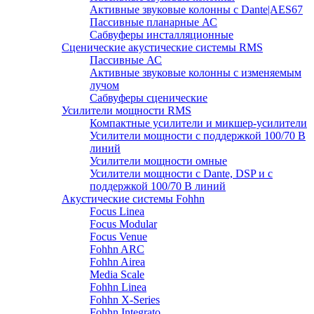
Активные звуковые колонны с Dante|AES67
Пассивные планарные АС
Сабвуферы инсталляционные
Сценические акустические системы RMS
Пассивные АС
Активные звуковые колонны с изменяемым
лучом
Сабвуферы сценические
Усилители мощности RMS
Компактные усилители и микшер-усилители
Усилители мощности с поддержкой 100/70 В
линий
Усилители мощности омные
Усилители мощности с Dante, DSP и с
поддержкой 100/70 В линий
Акустические системы Fohhn
Focus Linea
Focus Modular
Focus Venue
Fohhn ARC
Fohhn Airea
Media Scale
Fohhn Linea
Fohhn X-Series
Fohhn Integrato