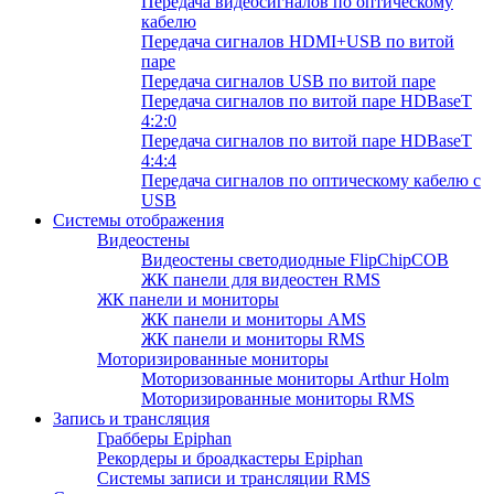
Передача видеосигналов по оптическому
кабелю
Передача сигналов HDMI+USB по витой
паре
Передача сигналов USB по витой паре
Передача сигналов по витой паре HDBaseT
4:2:0
Передача сигналов по витой паре HDBaseT
4:4:4
Передача сигналов по оптическому кабелю с
USB
Системы отображения
Видеостены
Видеостены светодиодные FlipChipCOB
ЖК панели для видеостен RMS
ЖК панели и мониторы
ЖК панели и мониторы AMS
ЖК панели и мониторы RMS
Моторизированные мониторы
Моторизованные мониторы Arthur Holm
Моторизированные мониторы RMS
Запись и трансляция
Грабберы Epiphan
Рекордеры и броадкастеры Epiphan
Системы записи и трансляции RMS