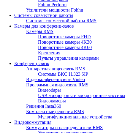
Fohhn Perform
Усилители мощности Fohhn
Системы совместной работы
Системы совместной работы RMS
Камеры для конференц-залов
Камеры RMS
Поворотные камеры FHD
Поворотные камеры 4K30
Поворотные камеры 4K60
Крепления
Пульты управления камерами
Конференц-связь
Аппаратная видеосвязь RMS
Системы ВКС H.323|SIP
Видеоконференцсвязь Vinteo
Программная видеосвязь RMS
Видеобары
USB микрофоны и микрофонные массивы
Видеокамеры
Решения Insta360
Комплексные решения RMS
Мультифункциональные устройства
Видеокоммутация
Коммутаторы и распределители RMS
Усилители-распределители