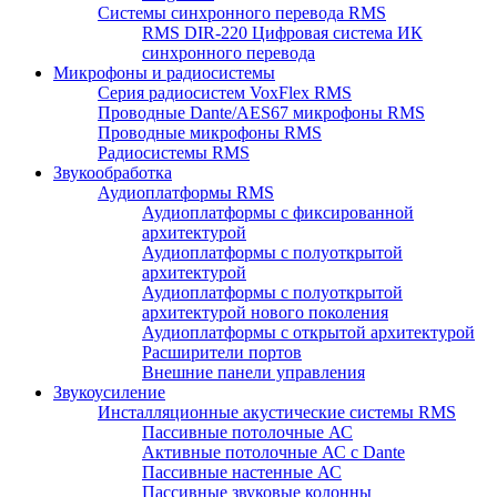
Системы синхронного перевода RMS
RMS DIR-220 Цифровая система ИК
синхронного перевода
Микрофоны и радиосистемы
Серия радиосистем VoxFlex RMS
Проводные Dante/AES67 микрофоны RMS
Проводные микрофоны RMS
Радиосистемы RMS
Звукообработка
Аудиоплатформы RMS
Аудиоплатформы с фиксированной
архитектурой
Аудиоплатформы с полуоткрытой
архитектурой
Аудиоплатформы с полуоткрытой
архитектурой нового поколения
Аудиоплатформы с открытой архитектурой
Расширители портов
Внешние панели управления
Звукоусиление
Инсталляционные акустические системы RMS
Пассивные потолочные АС
Активные потолочные АС с Dante
Пассивные настенные АС
Пассивные звуковые колонны