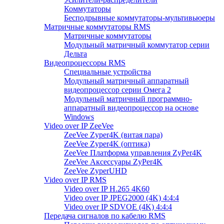
Коммутаторы
Бесподрывные коммутаторы-мультивьюеры
Матричные коммутаторы RMS
Матричные коммутаторы
Модульный матричный коммутатор серии
Дельта
Видеопроцессоры RMS
Специальные устройства
Модульный матричный аппаратный
видеопроцессор серии Омега 2
Модульный матричный программно-
аппаратный видеопроцессор на основе
Windows
Video over IP ZeeVee
ZeeVee Zyper4K (витая пара)
ZeeVee Zyper4K (оптика)
ZeeVee Платформа управления ZyPer4K
ZeeVee Аксессуары ZyPer4K
ZeeVee ZyperUHD
Video over IP RMS
Video over IP H.265 4K60
Video over IP JPEG2000 (4K) 4:4:4
Video over IP SDVOE (4K) 4:4:4
Передача сигналов по кабелю RMS