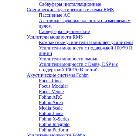
Сабвуферы инсталляционные
Сценические акустические системы RMS
Пассивные АС
Активные звуковые колонны с изменяемым
лучом
Сабвуферы сценические
Усилители мощности RMS
Компактные усилители и микшер-усилители
Усилители мощности с поддержкой 100/70 В
линий
Усилители мощности омные
Усилители мощности с Dante, DSP и с
поддержкой 100/70 В линий
Акустические системы Fohhn
Focus Linea
Focus Modular
Focus Venue
Fohhn ARC
Fohhn Airea
Media Scale
Fohhn Linea
Fohhn X-Series
Fohhn Integrato
Fohhn Perform
Усилители мощности Fohhn