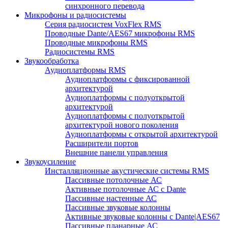
синхронного перевода
Микрофоны и радиосистемы
Серия радиосистем VoxFlex RMS
Проводные Dante/AES67 микрофоны RMS
Проводные микрофоны RMS
Радиосистемы RMS
Звукообработка
Аудиоплатформы RMS
Аудиоплатформы с фиксированной
архитектурой
Аудиоплатформы с полуоткрытой
архитектурой
Аудиоплатформы с полуоткрытой
архитектурой нового поколения
Аудиоплатформы с открытой архитектурой
Расширители портов
Внешние панели управления
Звукоусиление
Инсталляционные акустические системы RMS
Пассивные потолочные АС
Активные потолочные АС с Dante
Пассивные настенные АС
Пассивные звуковые колонны
Активные звуковые колонны с Dante|AES67
Пассивные планарные АС