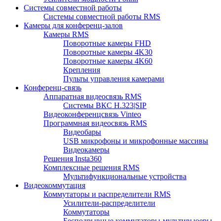
Системы совместной работы
Системы совместной работы RMS
Камеры для конференц-залов
Камеры RMS
Поворотные камеры FHD
Поворотные камеры 4K30
Поворотные камеры 4K60
Крепления
Пульты управления камерами
Конференц-связь
Аппаратная видеосвязь RMS
Системы ВКС H.323|SIP
Видеоконференцсвязь Vinteo
Программная видеосвязь RMS
Видеобары
USB микрофоны и микрофонные массивы
Видеокамеры
Решения Insta360
Комплексные решения RMS
Мультифункциональные устройства
Видеокоммутация
Коммутаторы и распределители RMS
Усилители-распределители
Коммутаторы
Бесподрывные коммутаторы-мультивьюеры