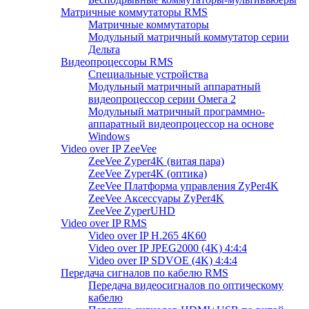
Матричные коммутаторы RMS
Матричные коммутаторы
Модульный матричный коммутатор серии
Дельта
Видеопроцессоры RMS
Специальные устройства
Модульный матричный аппаратный
видеопроцессор серии Омега 2
Модульный матричный программно-
аппаратный видеопроцессор на основе
Windows
Video over IP ZeeVee
ZeeVee Zyper4K (витая пара)
ZeeVee Zyper4K (оптика)
ZeeVee Платформа управления ZyPer4K
ZeeVee Аксессуары ZyPer4K
ZeeVee ZyperUHD
Video over IP RMS
Video over IP H.265 4K60
Video over IP JPEG2000 (4K) 4:4:4
Video over IP SDVOE (4K) 4:4:4
Передача сигналов по кабелю RMS
Передача видеосигналов по оптическому
кабелю