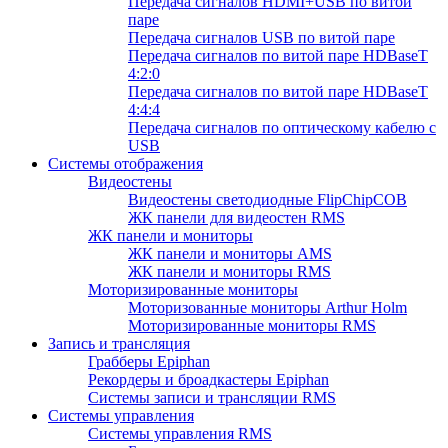
Передача сигналов HDMI+USB по витой
паре
Передача сигналов USB по витой паре
Передача сигналов по витой паре HDBaseT
4:2:0
Передача сигналов по витой паре HDBaseT
4:4:4
Передача сигналов по оптическому кабелю с
USB
Системы отображения
Видеостены
Видеостены светодиодные FlipChipCOB
ЖК панели для видеостен RMS
ЖК панели и мониторы
ЖК панели и мониторы AMS
ЖК панели и мониторы RMS
Моторизированные мониторы
Моторизованные мониторы Arthur Holm
Моторизированные мониторы RMS
Запись и трансляция
Грабберы Epiphan
Рекордеры и броадкастеры Epiphan
Системы записи и трансляции RMS
Системы управления
Системы управления RMS