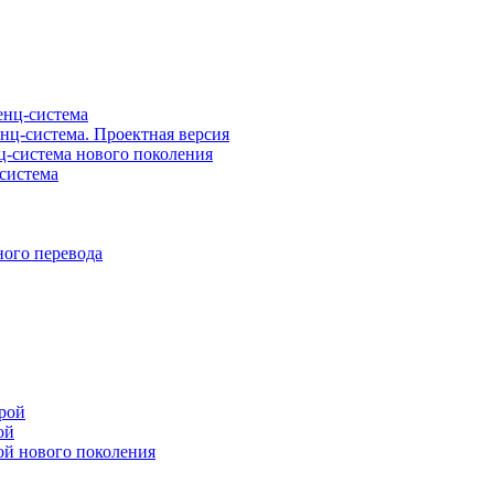
нц-система
ц-система. Проектная версия
-система нового поколения
система
ого перевода
рой
ой
ой нового поколения