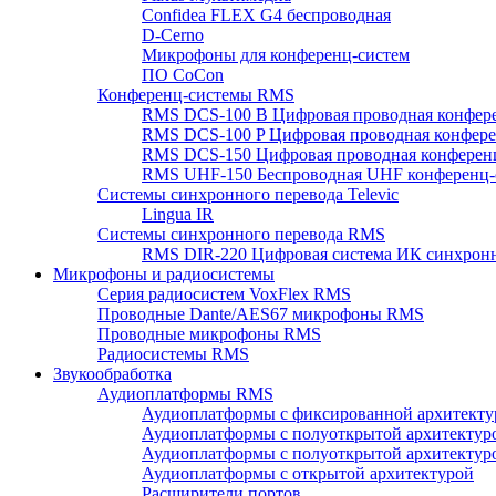
Confidea FLEX G4 беспроводная
D-Cerno
Микрофоны для конференц-систем
ПО CoCon
Конференц-системы RMS
RMS DCS-100 B Цифровая проводная конфере
RMS DCS-100 P Цифровая проводная конферен
RMS DCS-150 Цифровая проводная конференц
RMS UHF-150 Беспроводная UHF конференц-
Системы синхронного перевода Televic
Lingua IR
Системы синхронного перевода RMS
RMS DIR-220 Цифровая система ИК синхронн
Микрофоны и радиосистемы
Серия радиосистем VoxFlex RMS
Проводные Dante/AES67 микрофоны RMS
Проводные микрофоны RMS
Радиосистемы RMS
Звукообработка
Аудиоплатформы RMS
Аудиоплатформы с фиксированной архитекту
Аудиоплатформы с полуоткрытой архитектур
Аудиоплатформы с полуоткрытой архитектур
Аудиоплатформы с открытой архитектурой
Расширители портов