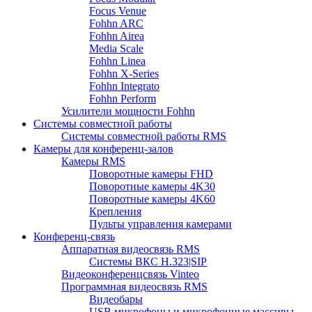
Focus Venue
Fohhn ARC
Fohhn Airea
Media Scale
Fohhn Linea
Fohhn X-Series
Fohhn Integrato
Fohhn Perform
Усилители мощности Fohhn
Системы совместной работы
Системы совместной работы RMS
Камеры для конференц-залов
Камеры RMS
Поворотные камеры FHD
Поворотные камеры 4K30
Поворотные камеры 4K60
Крепления
Пульты управления камерами
Конференц-связь
Аппаратная видеосвязь RMS
Системы ВКС H.323|SIP
Видеоконференцсвязь Vinteo
Программная видеосвязь RMS
Видеобары
USB микрофоны и микрофонные массивы