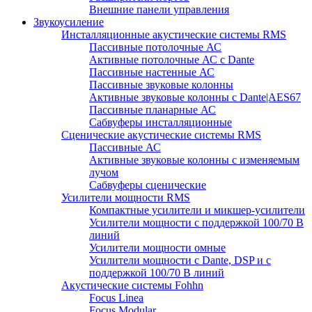
Внешние панели управления
Звукоусиление
Инсталляционные акустические системы RMS
Пассивные потолочные АС
Активные потолочные АС с Dante
Пассивные настенные АС
Пассивные звуковые колонны
Активные звуковые колонны с Dante|AES67
Пассивные планарные АС
Сабвуферы инсталляционные
Сценические акустические системы RMS
Пассивные АС
Активные звуковые колонны с изменяемым
лучом
Сабвуферы сценические
Усилители мощности RMS
Компактные усилители и микшер-усилители
Усилители мощности с поддержкой 100/70 В
линий
Усилители мощности омные
Усилители мощности с Dante, DSP и с
поддержкой 100/70 В линий
Акустические системы Fohhn
Focus Linea
Focus Modular