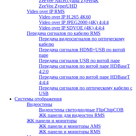
ZeeVee Аксессуары ZyPer4K
ZeeVee ZyperUHD
Video over IP RMS
Video over IP H.265 4K60
Video over IP JPEG2000 (4K) 4:4:4
Video over IP SDVOE (4K) 4:4:4
Передача сигналов по кабелю RMS
Передача видеосигналов по оптическому
кабелю
Передача сигналов HDMI+USB по витой
паре
Передача сигналов USB по витой паре
Передача сигналов по витой паре HDBaseT
4:2:0
Передача сигналов по витой паре HDBaseT
4:4:4
Передача сигналов по оптическому кабелю с
USB
Системы отображения
Видеостены
Видеостены светодиодные FlipChipCOB
ЖК панели для видеостен RMS
ЖК панели и мониторы
ЖК панели и мониторы AMS
ЖК панели и мониторы RMS