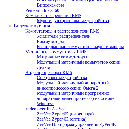
Видеокамеры
Решения Insta360
Комплексные решения RMS
Мультифункциональные устройства
Видеокоммутация
Коммутаторы и распределители RMS
Усилители-распределители
Коммутаторы
Бесподрывные коммутаторы-мультивьюеры
Матричные коммутаторы RMS
Матричные коммутаторы
Модульный матричный коммутатор серии
Дельта
Видеопроцессоры RMS
Специальные устройства
Модульный матричный аппаратный
видеопроцессор серии Омега 2
Модульный матричный программно-
аппаратный видеопроцессор на основе
Windows
Video over IP ZeeVee
ZeeVee Zyper4K (витая пара)
ZeeVee Zyper4K (оптика)
ZeeVee Платформа управления ZyPer4K