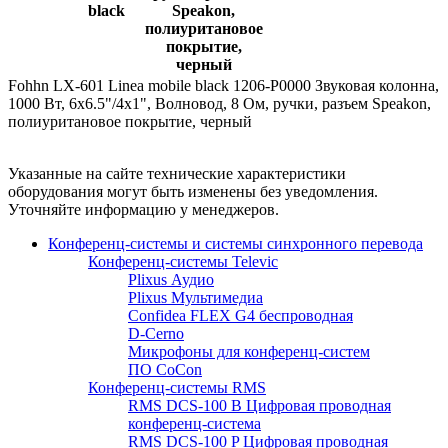
black
Speakon,
полиуритановое
покрытие,
черный
Fohhn LX-601 Linea mobile black 1206-P0000 Звуковая колонна,
1000 Вт, 6x6.5"/4x1", Волновод, 8 Ом, ручки, разъем Speakon,
полиуритановое покрытие, черный
Указанные на сайте технические характеристики
оборудования могут быть изменены без уведомления.
Уточняйте информацию у менеджеров.
Конференц-системы и системы синхронного перевода
Конференц-системы Televic
Plixus Аудио
Plixus Мультимедиа
Confidea FLEX G4 беспроводная
D-Cerno
Микрофоны для конференц-систем
ПО CoCon
Конференц-системы RMS
RMS DCS-100 B Цифровая проводная
конференц-система
RMS DCS-100 P Цифровая проводная