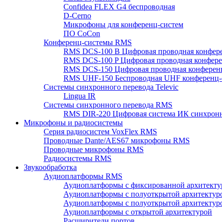
Confidea FLEX G4 беспроводная
D-Cerno
Микрофоны для конференц-систем
ПО CoCon
Конференц-системы RMS
RMS DCS-100 B Цифровая проводная конфере
RMS DCS-100 P Цифровая проводная конферен
RMS DCS-150 Цифровая проводная конференц
RMS UHF-150 Беспроводная UHF конференц-
Системы синхронного перевода Televic
Lingua IR
Системы синхронного перевода RMS
RMS DIR-220 Цифровая система ИК синхронн
Микрофоны и радиосистемы
Серия радиосистем VoxFlex RMS
Проводные Dante/AES67 микрофоны RMS
Проводные микрофоны RMS
Радиосистемы RMS
Звукообработка
Аудиоплатформы RMS
Аудиоплатформы с фиксированной архитекту
Аудиоплатформы с полуоткрытой архитектур
Аудиоплатформы с полуоткрытой архитектур
Аудиоплатформы с открытой архитектурой
Расширители портов