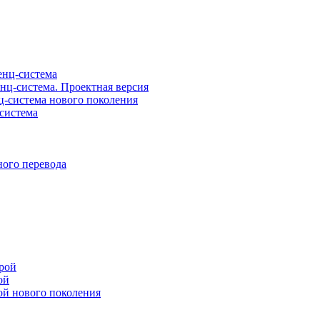
нц-система
ц-система. Проектная версия
-система нового поколения
система
ого перевода
рой
ой
ой нового поколения