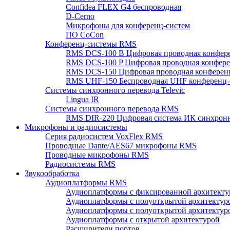
Confidea FLEX G4 беспроводная
D-Cerno
Микрофоны для конференц-систем
ПО CoCon
Конференц-системы RMS
RMS DCS-100 B Цифровая проводная конфере
RMS DCS-100 P Цифровая проводная конферен
RMS DCS-150 Цифровая проводная конференц
RMS UHF-150 Беспроводная UHF конференц-
Системы синхронного перевода Televic
Lingua IR
Системы синхронного перевода RMS
RMS DIR-220 Цифровая система ИК синхронн
Микрофоны и радиосистемы
Серия радиосистем VoxFlex RMS
Проводные Dante/AES67 микрофоны RMS
Проводные микрофоны RMS
Радиосистемы RMS
Звукообработка
Аудиоплатформы RMS
Аудиоплатформы с фиксированной архитекту
Аудиоплатформы с полуоткрытой архитектур
Аудиоплатформы с полуоткрытой архитектур
Аудиоплатформы с открытой архитектурой
Расширители портов