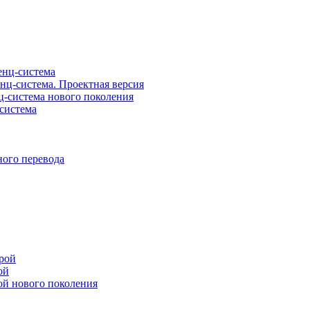
нц-система
ц-система. Проектная версия
-система нового поколения
система
ого перевода
рой
ой
ой нового поколения