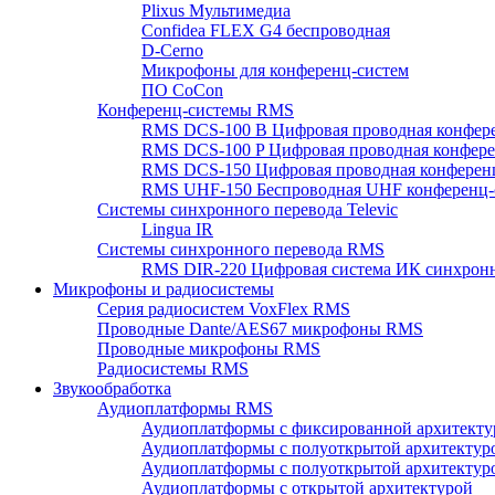
Plixus Мультимедиа
Confidea FLEX G4 беспроводная
D-Cerno
Микрофоны для конференц-систем
ПО CoCon
Конференц-системы RMS
RMS DCS-100 B Цифровая проводная конфере
RMS DCS-100 P Цифровая проводная конферен
RMS DCS-150 Цифровая проводная конференц
RMS UHF-150 Беспроводная UHF конференц-
Системы синхронного перевода Televic
Lingua IR
Системы синхронного перевода RMS
RMS DIR-220 Цифровая система ИК синхронн
Микрофоны и радиосистемы
Серия радиосистем VoxFlex RMS
Проводные Dante/AES67 микрофоны RMS
Проводные микрофоны RMS
Радиосистемы RMS
Звукообработка
Аудиоплатформы RMS
Аудиоплатформы с фиксированной архитекту
Аудиоплатформы с полуоткрытой архитектур
Аудиоплатформы с полуоткрытой архитектур
Аудиоплатформы с открытой архитектурой