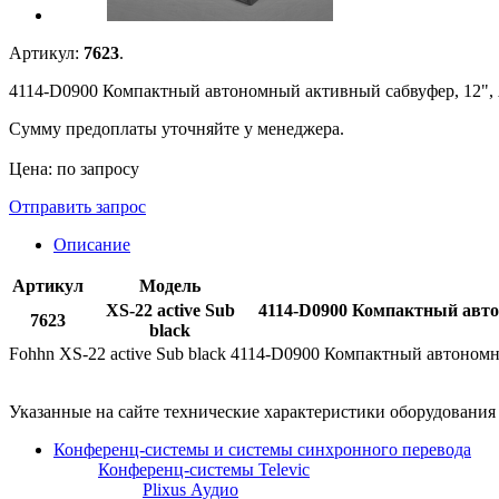
Артикул:
7623
.
4114-D0900 Компактный автономный активный сабвуфер, 12", 
Сумму предоплаты уточняйте у менеджера.
Цена: по запросу
Отправить запрос
Описание
Артикул
Модель
XS-22 active Sub
4114-D0900 Компактный автон
7623
black
Fohhn XS-22 active Sub black 4114-D0900 Компактный автоном
Указанные на сайте технические характеристики оборудовани
Конференц-системы и системы синхронного перевода
Конференц-системы Televic
Plixus Аудио