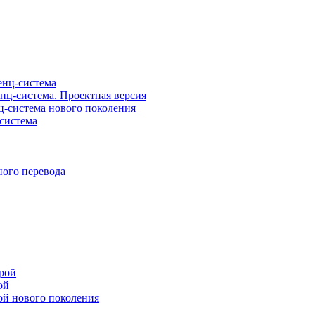
нц-система
ц-система. Проектная версия
-система нового поколения
система
ого перевода
рой
ой
ой нового поколения