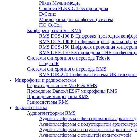
Plixus Мультимедиа
Confidea FLEX G4 беспроводная
D-Cerno
Микрофоны для конференц-систем
ПО CoCon
Конференц-системы RMS
RMS DCS-100 B Цифровая проводная конфере
RMS DCS-100 P Цифровая проводная конферен
RMS DCS-150 Цифровая проводная конференц
RMS UHF-150 Беспроводная UHF конференц-
Системы синхронного перевода Televic
Lingua IR
Системы синхронного перевода RMS
RMS DIR-220 Цифровая система ИК синхронн
Микрофоны и радиосистемы
Серия радиосистем VoxFlex RMS
Проводные Dante/AES67 микрофоны RMS
Проводные микрофоны RMS
Радиосистемы RMS
Звукообработка
Аудиоплатформы RMS
Аудиоплатформы с фиксированной архитекту
Аудиоплатформы с полуоткрытой архитектур
Аудиоплатформы с полуоткрытой архитектур
Аудиоплатформы с открытой архитектурой