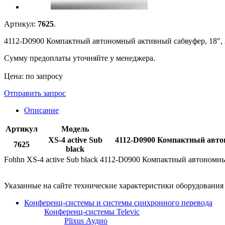
Артикул:
7625
.
4112-D0900 Компактный автономный активный сабвуфер, 18", 
Сумму предоплаты уточняйте у менеджера.
Цена: по запросу
Отправить запрос
Описание
Артикул
Модель
XS-4 active Sub
4112-D0900 Компактный автон
7625
black
Fohhn XS-4 active Sub black 4112-D0900 Компактный автономн
Указанные на сайте технические характеристики оборудовани
Конференц-системы и системы синхронного перевода
Конференц-системы Televic
Plixus Аудио