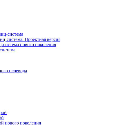
нц-система
ц-система. Проектная версия
-система нового поколения
система
ого перевода
рой
ой
ой нового поколения