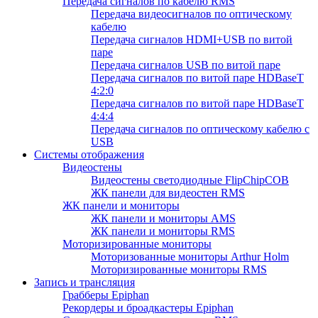
Передача сигналов по кабелю RMS
Передача видеосигналов по оптическому
кабелю
Передача сигналов HDMI+USB по витой
паре
Передача сигналов USB по витой паре
Передача сигналов по витой паре HDBaseT
4:2:0
Передача сигналов по витой паре HDBaseT
4:4:4
Передача сигналов по оптическому кабелю с
USB
Системы отображения
Видеостены
Видеостены светодиодные FlipChipCOB
ЖК панели для видеостен RMS
ЖК панели и мониторы
ЖК панели и мониторы AMS
ЖК панели и мониторы RMS
Моторизированные мониторы
Моторизованные мониторы Arthur Holm
Моторизированные мониторы RMS
Запись и трансляция
Грабберы Epiphan
Рекордеры и броадкастеры Epiphan