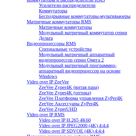
Усилители-распределители
Коммутаторы
Бесподрывные коммутаторы-мультивьюеры
Матричные коммутаторы RMS
Матричные коммутаторы
Модульный матричный коммутатор серии
Дельта
Видеопроцессоры RMS
Специальные устройства
Модульный матричный аппаратный
видеопроцессор серии Омега 2
Модульный матричный программно-
аппаратный видеопроцессор на основе
Windows
Video over IP ZeeVee
ZeeVee Zyper4K (витая пара)
ZeeVee Zyper4K (оптика)
ZeeVee Платформа управления ZyPer4K
ZeeVee Аксессуары ZyPer4K
ZeeVee ZyperUHD
Video over IP RMS
Video over IP H.265 4K60
Video over IP JPEG2000 (4K) 4:4:4
Video over IP SDVOE (4K) 4:4:4