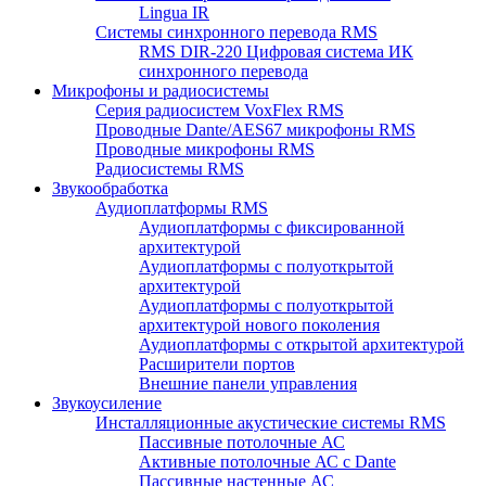
Lingua IR
Системы синхронного перевода RMS
RMS DIR-220 Цифровая система ИК
синхронного перевода
Микрофоны и радиосистемы
Серия радиосистем VoxFlex RMS
Проводные Dante/AES67 микрофоны RMS
Проводные микрофоны RMS
Радиосистемы RMS
Звукообработка
Аудиоплатформы RMS
Аудиоплатформы с фиксированной
архитектурой
Аудиоплатформы с полуоткрытой
архитектурой
Аудиоплатформы с полуоткрытой
архитектурой нового поколения
Аудиоплатформы с открытой архитектурой
Расширители портов
Внешние панели управления
Звукоусиление
Инсталляционные акустические системы RMS
Пассивные потолочные АС
Активные потолочные АС с Dante
Пассивные настенные АС