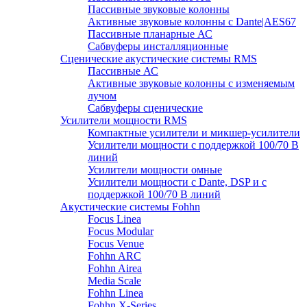
Пассивные звуковые колонны
Активные звуковые колонны с Dante|AES67
Пассивные планарные АС
Сабвуферы инсталляционные
Сценические акустические системы RMS
Пассивные АС
Активные звуковые колонны с изменяемым
лучом
Сабвуферы сценические
Усилители мощности RMS
Компактные усилители и микшер-усилители
Усилители мощности с поддержкой 100/70 В
линий
Усилители мощности омные
Усилители мощности с Dante, DSP и с
поддержкой 100/70 В линий
Акустические системы Fohhn
Focus Linea
Focus Modular
Focus Venue
Fohhn ARC
Fohhn Airea
Media Scale
Fohhn Linea
Fohhn X-Series