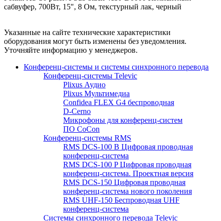
сабвуфер, 700Вт, 15", 8 Ом, текстурный лак, черный
Указанные на сайте технические характеристики
оборудования могут быть изменены без уведомления.
Уточняйте информацию у менеджеров.
Конференц-системы и системы синхронного перевода
Конференц-системы Televic
Plixus Аудио
Plixus Мультимедиа
Confidea FLEX G4 беспроводная
D-Cerno
Микрофоны для конференц-систем
ПО CoCon
Конференц-системы RMS
RMS DCS-100 B Цифровая проводная
конференц-система
RMS DCS-100 P Цифровая проводная
конференц-система. Проектная версия
RMS DCS-150 Цифровая проводная
конференц-система нового поколения
RMS UHF-150 Беспроводная UHF
конференц-система
Системы синхронного перевода Televic