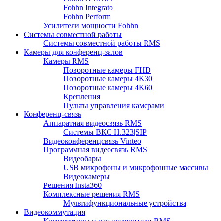
Fohhn Integrato
Fohhn Perform
Усилители мощности Fohhn
Системы совместной работы
Системы совместной работы RMS
Камеры для конференц-залов
Камеры RMS
Поворотные камеры FHD
Поворотные камеры 4K30
Поворотные камеры 4K60
Крепления
Пульты управления камерами
Конференц-связь
Аппаратная видеосвязь RMS
Системы ВКС H.323|SIP
Видеоконференцсвязь Vinteo
Программная видеосвязь RMS
Видеобары
USB микрофоны и микрофонные массивы
Видеокамеры
Решения Insta360
Комплексные решения RMS
Мультифункциональные устройства
Видеокоммутация
Коммутаторы и распределители RMS