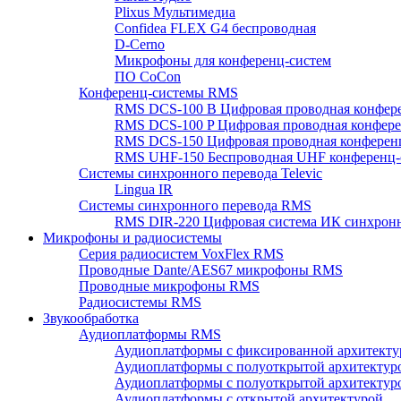
Plixus Мультимедиа
Confidea FLEX G4 беспроводная
D-Cerno
Микрофоны для конференц-систем
ПО CoCon
Конференц-системы RMS
RMS DCS-100 B Цифровая проводная конфере
RMS DCS-100 P Цифровая проводная конферен
RMS DCS-150 Цифровая проводная конференц
RMS UHF-150 Беспроводная UHF конференц-
Системы синхронного перевода Televic
Lingua IR
Системы синхронного перевода RMS
RMS DIR-220 Цифровая система ИК синхронн
Микрофоны и радиосистемы
Серия радиосистем VoxFlex RMS
Проводные Dante/AES67 микрофоны RMS
Проводные микрофоны RMS
Радиосистемы RMS
Звукообработка
Аудиоплатформы RMS
Аудиоплатформы с фиксированной архитекту
Аудиоплатформы с полуоткрытой архитектур
Аудиоплатформы с полуоткрытой архитектур
Аудиоплатформы с открытой архитектурой