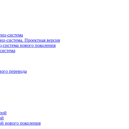
нц-система
ц-система. Проектная версия
-система нового поколения
система
ого перевода
рой
ой
ой нового поколения