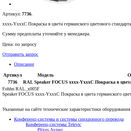
Артикул:
7736
.
xxxx-YxxxC Покраска в цвета германского цветового стандарта
Сумму предоплаты уточняйте у менеджера.
Цена: по запросу
Отправить запрос
Описание
Артикул
Модель
О
7736
RAL Speaker FOCUS
xxxx-YxxxC Покраска в цвета
Fohhn RAL_x005F
Speaker FOCUS xxxx-YxxxC Покраска в цвета германского цвет
Указанные на сайте технические характеристики оборудовани
Конференц-системы и системы синхронного перевода
Конференц-системы Televic
Plixus Аудио