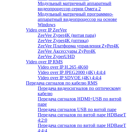
Модульный матричный аппаратный
видеопроцессор серии Омега 2
Модульный матричный программно-
аппаратный видеопроцессор на основе
Windows
Video over IP ZeeVee
ZeeVee Zyper4K (витая пара)
ZeeVee Zyper4K (оптика)
ZeeVee Платформа управления ZyPer4K
ZeeVee Аксессуары ZyPer4K
ZeeVee ZyperUHD
Video over IP RMS
Video over IP H.265 4K60
Video over IP JPEG2000 (4K) 4:4:4
Video over IP SDVOE (4K) 4:4:4
Передача сигналов по кабелю RMS
Передача видеосигналов по оптическому
кабелю
Передача сигналов HDMI+USB по витой
паре
Передача сигналов USB по витой паре
Передача сигналов по витой паре HDBaseT
4:2:0
Передача сигналов по витой паре HDBaseT
4:4:4