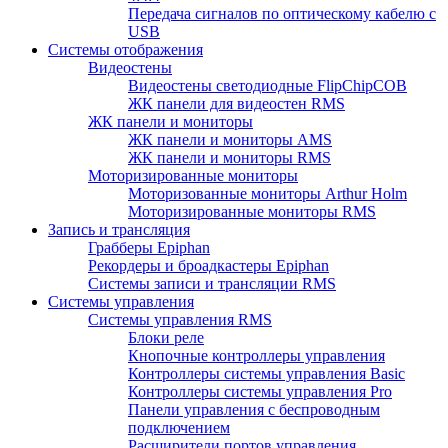
Передача сигналов по оптическому кабелю с
USB
Системы отображения
Видеостены
Видеостены светодиодные FlipChipCOB
ЖК панели для видеостен RMS
ЖК панели и мониторы
ЖК панели и мониторы AMS
ЖК панели и мониторы RMS
Моторизированные мониторы
Моторизованные мониторы Arthur Holm
Моторизированные мониторы RMS
Запись и трансляция
Грабберы Epiphan
Рекордеры и броадкастеры Epiphan
Системы записи и трансляции RMS
Системы управления
Системы управления RMS
Блоки реле
Кнопочные контроллеры управления
Контроллеры системы управления Basic
Контроллеры системы управления Pro
Панели управления с беспроводным
подключением
Расширители портов управления