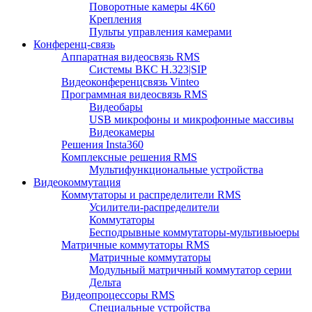
Поворотные камеры 4K60
Крепления
Пульты управления камерами
Конференц-связь
Аппаратная видеосвязь RMS
Системы ВКС H.323|SIP
Видеоконференцсвязь Vinteo
Программная видеосвязь RMS
Видеобары
USB микрофоны и микрофонные массивы
Видеокамеры
Решения Insta360
Комплексные решения RMS
Мультифункциональные устройства
Видеокоммутация
Коммутаторы и распределители RMS
Усилители-распределители
Коммутаторы
Бесподрывные коммутаторы-мультивьюеры
Матричные коммутаторы RMS
Матричные коммутаторы
Модульный матричный коммутатор серии
Дельта
Видеопроцессоры RMS
Специальные устройства