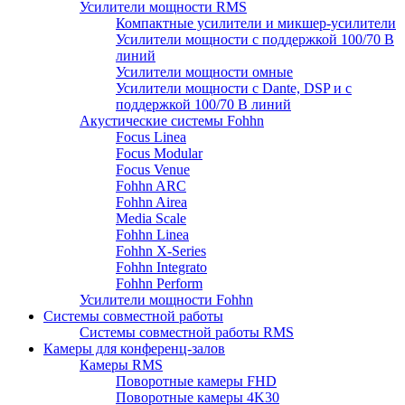
Усилители мощности RMS
Компактные усилители и микшер-усилители
Усилители мощности с поддержкой 100/70 В
линий
Усилители мощности омные
Усилители мощности с Dante, DSP и с
поддержкой 100/70 В линий
Акустические системы Fohhn
Focus Linea
Focus Modular
Focus Venue
Fohhn ARC
Fohhn Airea
Media Scale
Fohhn Linea
Fohhn X-Series
Fohhn Integrato
Fohhn Perform
Усилители мощности Fohhn
Системы совместной работы
Системы совместной работы RMS
Камеры для конференц-залов
Камеры RMS
Поворотные камеры FHD
Поворотные камеры 4K30