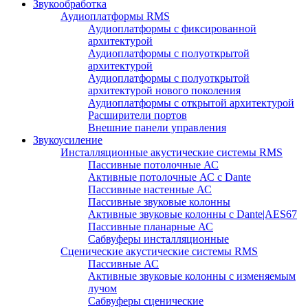
Звукообработка
Аудиоплатформы RMS
Аудиоплатформы с фиксированной
архитектурой
Аудиоплатформы с полуоткрытой
архитектурой
Аудиоплатформы с полуоткрытой
архитектурой нового поколения
Аудиоплатформы с открытой архитектурой
Расширители портов
Внешние панели управления
Звукоусиление
Инсталляционные акустические системы RMS
Пассивные потолочные АС
Активные потолочные АС с Dante
Пассивные настенные АС
Пассивные звуковые колонны
Активные звуковые колонны с Dante|AES67
Пассивные планарные АС
Сабвуферы инсталляционные
Сценические акустические системы RMS
Пассивные АС
Активные звуковые колонны с изменяемым
лучом
Сабвуферы сценические