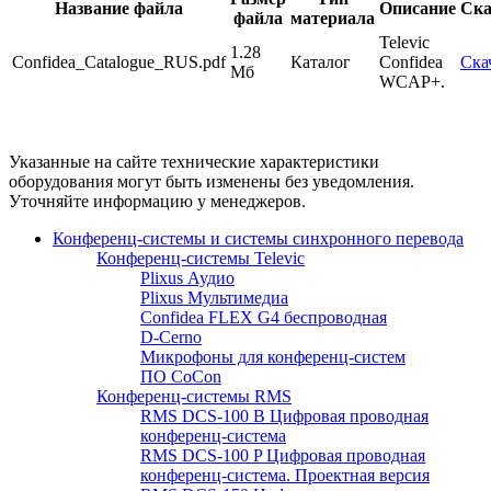
Название файла
Описание
Ска
файла
материала
Televic
1.28
Confidea_Catalogue_RUS.pdf
Каталог
Confidea
Ска
Мб
WCAP+.
Указанные на сайте технические характеристики
оборудования могут быть изменены без уведомления.
Уточняйте информацию у менеджеров.
Конференц-системы и системы синхронного перевода
Конференц-системы Televic
Plixus Аудио
Plixus Мультимедиа
Confidea FLEX G4 беспроводная
D-Cerno
Микрофоны для конференц-систем
ПО CoCon
Конференц-системы RMS
RMS DCS-100 B Цифровая проводная
конференц-система
RMS DCS-100 P Цифровая проводная
конференц-система. Проектная версия