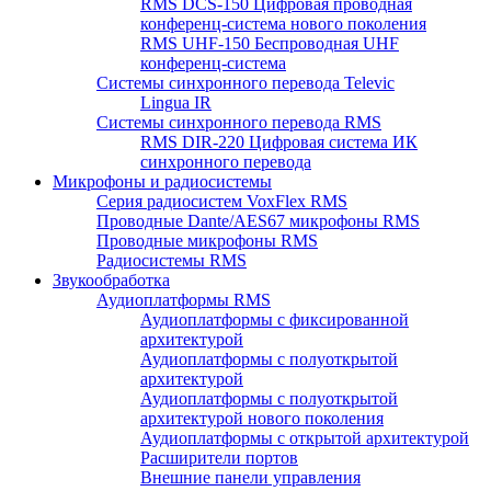
RMS DCS-150 Цифровая проводная
конференц-система нового поколения
RMS UHF-150 Беспроводная UHF
конференц-система
Системы синхронного перевода Televic
Lingua IR
Системы синхронного перевода RMS
RMS DIR-220 Цифровая система ИК
синхронного перевода
Микрофоны и радиосистемы
Серия радиосистем VoxFlex RMS
Проводные Dante/AES67 микрофоны RMS
Проводные микрофоны RMS
Радиосистемы RMS
Звукообработка
Аудиоплатформы RMS
Аудиоплатформы с фиксированной
архитектурой
Аудиоплатформы с полуоткрытой
архитектурой
Аудиоплатформы с полуоткрытой
архитектурой нового поколения
Аудиоплатформы с открытой архитектурой
Расширители портов
Внешние панели управления