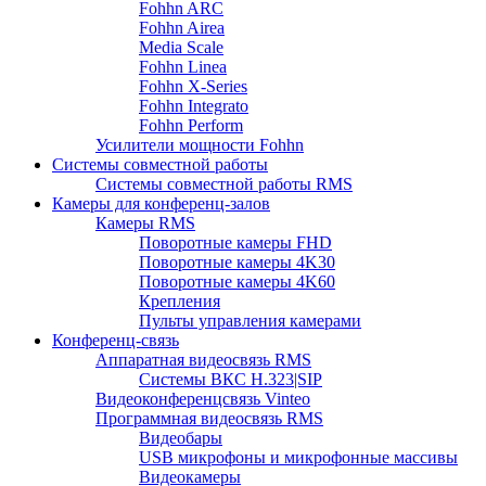
Fohhn ARC
Fohhn Airea
Media Scale
Fohhn Linea
Fohhn X-Series
Fohhn Integrato
Fohhn Perform
Усилители мощности Fohhn
Системы совместной работы
Системы совместной работы RMS
Камеры для конференц-залов
Камеры RMS
Поворотные камеры FHD
Поворотные камеры 4K30
Поворотные камеры 4K60
Крепления
Пульты управления камерами
Конференц-связь
Аппаратная видеосвязь RMS
Системы ВКС H.323|SIP
Видеоконференцсвязь Vinteo
Программная видеосвязь RMS
Видеобары
USB микрофоны и микрофонные массивы
Видеокамеры