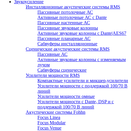
Звукоусиление
Инсталляционные акустические системы RMS
Пассивные потолочные АС
Активные потолочные АС с Dante
Пассивные настенные АС
Пассивные звуковые колонны
Активные звуковые колонны с Dante|AES67
Пассивные планарные АС
Сабвуферы инсталляционные
Сценические акустические системы RMS
Пассивные АС
Активные звуковые колонны с изменяемым
лучом
Сабвуферы сценические
Усилители мощности RMS
Компактные усилители и микшер-усилители
Усилители мощности с поддержкой 100/70 В
линий
Усилители мощности омные
Усилители мощности с Dante, DSP и с
поддержкой 100/70 В линий
Акустические системы Fohhn
Focus Linea
Focus Modular
Focus Venue