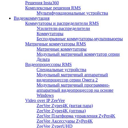
Решения Insta360
Комплексные решения RMS
Мультифункциональные устройства
Видеокоммутация
Коммутаторы и распределители RMS
Усилители-распределители
Коммутаторы
Бесподрывные коммутаторы-мультивьюеры
Матричные коммутаторы RMS
Матричные коммутаторы
Модульный матричный коммутатор серии
Дельта
Видеопроцессоры RMS
Специальные устройства
Модульный матричный аппаратный
видеопроцессор серии Омега 2
Модульный матричный программно-
аппаратный видеопроцессор на основе
Windows
Video over IP ZeeVee
ZeeVee Zyper4K (витая пара)
ZeeVee Zyper4K (оптика)
ZeeVee Платформа управления ZyPer4K
ZeeVee Аксессуары ZyPer4K
ZeeVee ZyperUHD