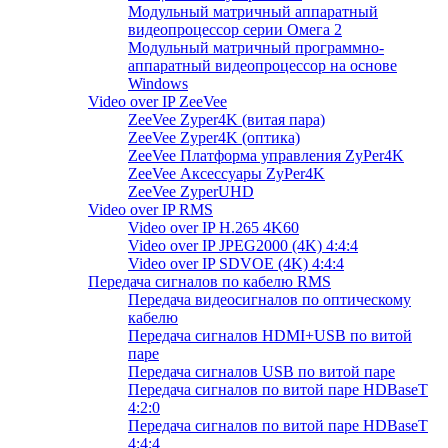
Модульный матричный аппаратный
видеопроцессор серии Омега 2
Модульный матричный программно-
аппаратный видеопроцессор на основе
Windows
Video over IP ZeeVee
ZeeVee Zyper4K (витая пара)
ZeeVee Zyper4K (оптика)
ZeeVee Платформа управления ZyPer4K
ZeeVee Аксессуары ZyPer4K
ZeeVee ZyperUHD
Video over IP RMS
Video over IP H.265 4K60
Video over IP JPEG2000 (4K) 4:4:4
Video over IP SDVOE (4K) 4:4:4
Передача сигналов по кабелю RMS
Передача видеосигналов по оптическому
кабелю
Передача сигналов HDMI+USB по витой
паре
Передача сигналов USB по витой паре
Передача сигналов по витой паре HDBaseT
4:2:0
Передача сигналов по витой паре HDBaseT
4:4:4