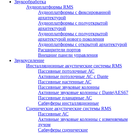
Звукообработка
Аудиоплатформы RMS
Аудиоплатформы с фиксированной
архитектурой
Аудиоплатформы с полуоткрытой
архитектурой
Аудиоплатформы с полуоткрытой
архитектурой нового поколения
Аудиоплатформы с открытой архитектурой
Расширители портов
Внешние панели управления
Звукоусиление
Инсталляционные акустические системы RMS
Пассивные потолочные АС
Активные потолочные АС с Dante
Пассивные настенные АС
Пассивные звуковые колонны
Активные звуковые колонны с Dante|AES67
Пассивные планарные АС
Сабвуферы инсталляционные
Сценические акустические системы RMS
Пассивные АС
Активные звуковые колонны с изменяемым
лучом
Сабвуферы сценические