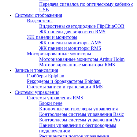
Передача сигналов по оптическому кабелю с
USB
Системы отображения
Видеостены
Видеостены светодиодные FlipChipCOB
ЖК панели для видеостен RMS
ЖК панели и мониторы
ЖК панели и мониторы AMS
ЖК панели и мониторы RMS
Моторизированные мониторы
Моторизованные мониторы Arthur Holm
Моторизированные мониторы RMS
Запись и трансляция
Грабберы Epiphan
Рекордеры и броадкастеры Epiphan
Системы записи и трансляции RMS
Системы управления
Системы управления RMS
Блоки реле
Кнопочные контроллеры управления
Контроллеры системы управления Basic
Контроллеры системы управления Pro
Панели управления с беспроводным
подключением
Расширители портов управления