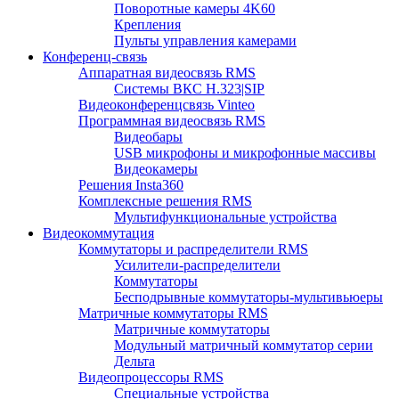
Поворотные камеры 4K60
Крепления
Пульты управления камерами
Конференц-связь
Аппаратная видеосвязь RMS
Системы ВКС H.323|SIP
Видеоконференцсвязь Vinteo
Программная видеосвязь RMS
Видеобары
USB микрофоны и микрофонные массивы
Видеокамеры
Решения Insta360
Комплексные решения RMS
Мультифункциональные устройства
Видеокоммутация
Коммутаторы и распределители RMS
Усилители-распределители
Коммутаторы
Бесподрывные коммутаторы-мультивьюеры
Матричные коммутаторы RMS
Матричные коммутаторы
Модульный матричный коммутатор серии
Дельта
Видеопроцессоры RMS
Специальные устройства