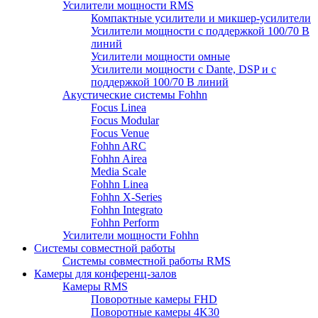
Усилители мощности RMS
Компактные усилители и микшер-усилители
Усилители мощности с поддержкой 100/70 В
линий
Усилители мощности омные
Усилители мощности с Dante, DSP и с
поддержкой 100/70 В линий
Акустические системы Fohhn
Focus Linea
Focus Modular
Focus Venue
Fohhn ARC
Fohhn Airea
Media Scale
Fohhn Linea
Fohhn X-Series
Fohhn Integrato
Fohhn Perform
Усилители мощности Fohhn
Системы совместной работы
Системы совместной работы RMS
Камеры для конференц-залов
Камеры RMS
Поворотные камеры FHD
Поворотные камеры 4K30