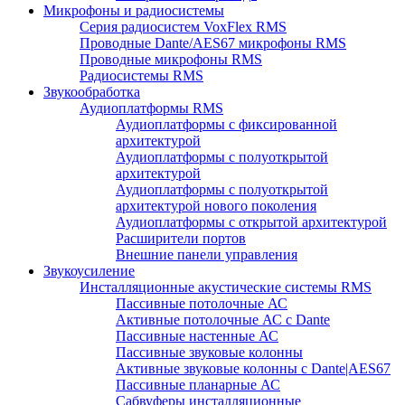
Микрофоны и радиосистемы
Серия радиосистем VoxFlex RMS
Проводные Dante/AES67 микрофоны RMS
Проводные микрофоны RMS
Радиосистемы RMS
Звукообработка
Аудиоплатформы RMS
Аудиоплатформы с фиксированной
архитектурой
Аудиоплатформы с полуоткрытой
архитектурой
Аудиоплатформы с полуоткрытой
архитектурой нового поколения
Аудиоплатформы с открытой архитектурой
Расширители портов
Внешние панели управления
Звукоусиление
Инсталляционные акустические системы RMS
Пассивные потолочные АС
Активные потолочные АС с Dante
Пассивные настенные АС
Пассивные звуковые колонны
Активные звуковые колонны с Dante|AES67
Пассивные планарные АС
Сабвуферы инсталляционные