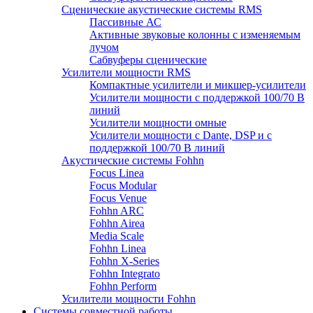
Сценические акустические системы RMS
Пассивные АС
Активные звуковые колонны с изменяемым
лучом
Сабвуферы сценические
Усилители мощности RMS
Компактные усилители и микшер-усилители
Усилители мощности с поддержкой 100/70 В
линий
Усилители мощности омные
Усилители мощности с Dante, DSP и с
поддержкой 100/70 В линий
Акустические системы Fohhn
Focus Linea
Focus Modular
Focus Venue
Fohhn ARC
Fohhn Airea
Media Scale
Fohhn Linea
Fohhn X-Series
Fohhn Integrato
Fohhn Perform
Усилители мощности Fohhn
Системы совместной работы