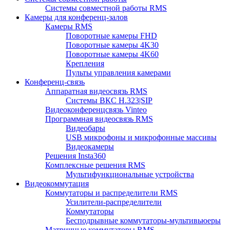
Системы совместной работы RMS
Камеры для конференц-залов
Камеры RMS
Поворотные камеры FHD
Поворотные камеры 4K30
Поворотные камеры 4K60
Крепления
Пульты управления камерами
Конференц-связь
Аппаратная видеосвязь RMS
Системы ВКС H.323|SIP
Видеоконференцсвязь Vinteo
Программная видеосвязь RMS
Видеобары
USB микрофоны и микрофонные массивы
Видеокамеры
Решения Insta360
Комплексные решения RMS
Мультифункциональные устройства
Видеокоммутация
Коммутаторы и распределители RMS
Усилители-распределители
Коммутаторы
Бесподрывные коммутаторы-мультивьюеры
Матричные коммутаторы RMS