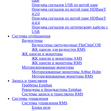
паре
Передача сигналов USB по витой паре
Передача сигналов по витой паре HDBaseT
4:2:0
Передача сигналов по витой паре HDBaseT
4:4:4
Передача сигналов по оптическому кабелю с
USB
Системы отображения
Видеостены
Видеостены светодиодные FlipChipCOB
ЖК панели для видеостен RMS
ЖК панели и мониторы
ЖК панели и мониторы AMS
ЖК панели и мониторы RMS
Моторизированные мониторы
Моторизованные мониторы Arthur Holm
Моторизированные мониторы RMS
Запись и трансляция
Грабберы Epiphan
Рекордеры и броадкастеры Epiphan
Системы записи и трансляции RMS
Системы управления
Системы управления RMS
Блоки реле