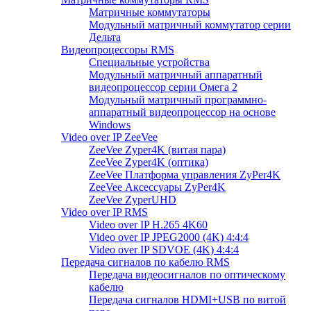
Матричные коммутаторы
Модульный матричный коммутатор серии
Дельта
Видеопроцессоры RMS
Специальные устройства
Модульный матричный аппаратный
видеопроцессор серии Омега 2
Модульный матричный программно-
аппаратный видеопроцессор на основе
Windows
Video over IP ZeeVee
ZeeVee Zyper4K (витая пара)
ZeeVee Zyper4K (оптика)
ZeeVee Платформа управления ZyPer4K
ZeeVee Аксессуары ZyPer4K
ZeeVee ZyperUHD
Video over IP RMS
Video over IP H.265 4K60
Video over IP JPEG2000 (4K) 4:4:4
Video over IP SDVOE (4K) 4:4:4
Передача сигналов по кабелю RMS
Передача видеосигналов по оптическому
кабелю
Передача сигналов HDMI+USB по витой