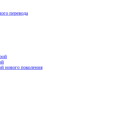
ого перевода
рой
ой
ой нового поколения