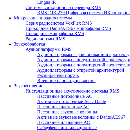
Lingua IR
Системы синхронного перевода RMS
RMS DIR-220 Цифровая система ИК синхронн
Микрофоны и радиосистемы
Серия радиосистем VoxFlex RMS
Проводные Dante/AES67 микрофоны RMS
Проводные микрофоны RMS
Радиосистемы RMS
Звукообработка
Аудиоплатформы RMS
Аудиоплатформы с фиксированной архитекту
Аудиоплатформы с полуоткрытой архитектур
Аудиоплатформы с полуоткрытой архитектур
Аудиоплатформы с открытой архитектурой
Расширители портов
Внешние панели управления
Звукоусиление
Инсталляционные акустические системы RMS
Пассивные потолочные АС
Активные потолочные АС с Dante
Пассивные настенные АС
Пассивные звуковые колонны
Активные звуковые колонны с Dante|AES67
Пассивные планарные АС
Сабвуферы инсталляционные