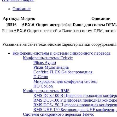
Описание
Артикул
Модель
Описание
15516
ABX-6
Опция интерфейса Dante для систем DFM,
Fohhn ABX-6 Опция интерфейса Dante для систем DFM, оптич
Указанные на сайте технические характеристики оборудовани
Конференц-системы и системы синхронного перевода
Конференц-системы Televic
Plixus Аудио
Plixus Мультимедиа
Confidea FLEX G4 беспроводная
D-Cerno
Микрофоны для конференц-систем
ПО CoCon
Конференц-системы RMS
RMS DCS-100 B Цифровая проводная конфере
RMS DCS-100 P Цифровая проводная конферен
RMS DCS-150 Цифровая проводная конференц
RMS UHF-150 Беспроводная UHF конференц-
Системы синхронного перевода Televic