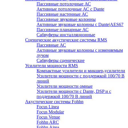
Пассивные потолочные АС
Активные потолочные АС с Dante
Пассивные настенные АС
Пассивные звуковые колонны
Активные звуковые колонны с Dante|AES67
Пассивные планарные АС
Сабвуферы инсталляционные
Сценические акустические системы RMS
Пассивные АС
Активные звуковые колонны с изменяемым
лучом
Сабвуферы сценические
Усилители мощности RMS
Компактные усилители и микшер-усилители
Усилители мощности с поддержкой 100/70 В
линий
Усилители мощности омные
Усилители мощности с Dante, DSP и с
поддержкой 100/70 В линий
Акустические системы Fohhn
Focus Linea
Focus Modular
Focus Venue
Fohhn ARC
Fohhn Airea