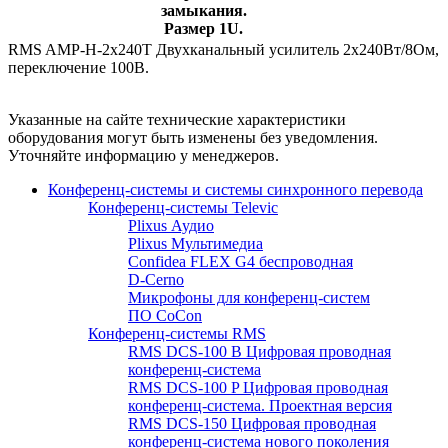
замыкания.
Размер 1U.
RMS AMP-H-2x240T Двухканальный усилитель 2х240Вт/8Ом,
переключение 100В.
Указанные на сайте технические характеристики
оборудования могут быть изменены без уведомления.
Уточняйте информацию у менеджеров.
Конференц-системы и системы синхронного перевода
Конференц-системы Televic
Plixus Аудио
Plixus Мультимедиа
Confidea FLEX G4 беспроводная
D-Cerno
Микрофоны для конференц-систем
ПО CoCon
Конференц-системы RMS
RMS DCS-100 B Цифровая проводная
конференц-система
RMS DCS-100 P Цифровая проводная
конференц-система. Проектная версия
RMS DCS-150 Цифровая проводная
конференц-система нового поколения