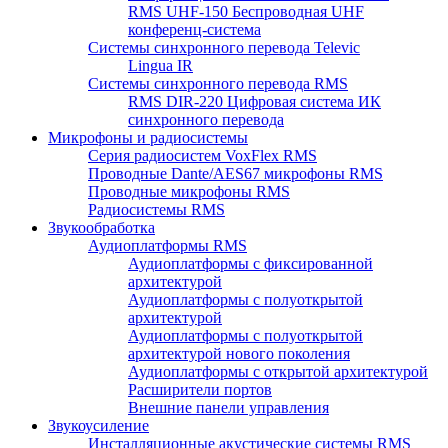
RMS UHF-150 Беспроводная UHF
конференц-система
Системы синхронного перевода Televic
Lingua IR
Системы синхронного перевода RMS
RMS DIR-220 Цифровая система ИК
синхронного перевода
Микрофоны и радиосистемы
Серия радиосистем VoxFlex RMS
Проводные Dante/AES67 микрофоны RMS
Проводные микрофоны RMS
Радиосистемы RMS
Звукообработка
Аудиоплатформы RMS
Аудиоплатформы с фиксированной
архитектурой
Аудиоплатформы с полуоткрытой
архитектурой
Аудиоплатформы с полуоткрытой
архитектурой нового поколения
Аудиоплатформы с открытой архитектурой
Расширители портов
Внешние панели управления
Звукоусиление
Инсталляционные акустические системы RMS