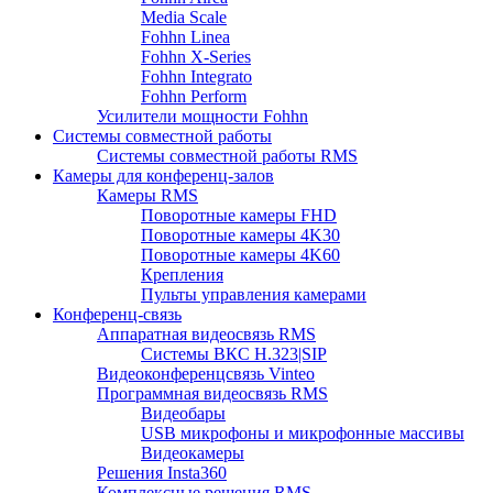
Media Scale
Fohhn Linea
Fohhn X-Series
Fohhn Integrato
Fohhn Perform
Усилители мощности Fohhn
Системы совместной работы
Системы совместной работы RMS
Камеры для конференц-залов
Камеры RMS
Поворотные камеры FHD
Поворотные камеры 4K30
Поворотные камеры 4K60
Крепления
Пульты управления камерами
Конференц-связь
Аппаратная видеосвязь RMS
Системы ВКС H.323|SIP
Видеоконференцсвязь Vinteo
Программная видеосвязь RMS
Видеобары
USB микрофоны и микрофонные массивы
Видеокамеры
Решения Insta360
Комплексные решения RMS