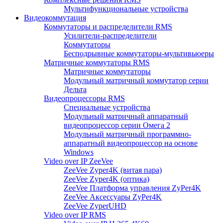
Мультифункциональные устройства
Видеокоммутация
Коммутаторы и распределители RMS
Усилители-распределители
Коммутаторы
Бесподрывные коммутаторы-мультивьюеры
Матричные коммутаторы RMS
Матричные коммутаторы
Модульный матричный коммутатор серии
Дельта
Видеопроцессоры RMS
Специальные устройства
Модульный матричный аппаратный
видеопроцессор серии Омега 2
Модульный матричный программно-
аппаратный видеопроцессор на основе
Windows
Video over IP ZeeVee
ZeeVee Zyper4K (витая пара)
ZeeVee Zyper4K (оптика)
ZeeVee Платформа управления ZyPer4K
ZeeVee Аксессуары ZyPer4K
ZeeVee ZyperUHD
Video over IP RMS