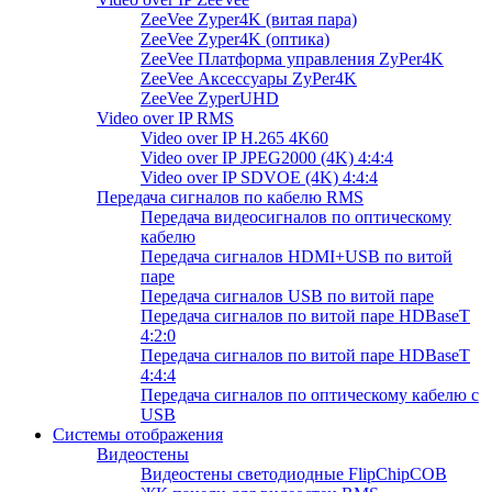
ZeeVee Zyper4K (витая пара)
ZeeVee Zyper4K (оптика)
ZeeVee Платформа управления ZyPer4K
ZeeVee Аксессуары ZyPer4K
ZeeVee ZyperUHD
Video over IP RMS
Video over IP H.265 4K60
Video over IP JPEG2000 (4K) 4:4:4
Video over IP SDVOE (4K) 4:4:4
Передача сигналов по кабелю RMS
Передача видеосигналов по оптическому
кабелю
Передача сигналов HDMI+USB по витой
паре
Передача сигналов USB по витой паре
Передача сигналов по витой паре HDBaseT
4:2:0
Передача сигналов по витой паре HDBaseT
4:4:4
Передача сигналов по оптическому кабелю с
USB
Системы отображения
Видеостены
Видеостены светодиодные FlipChipCOB