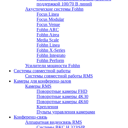
поддержкой 100/70 В линий
Акустические системы Fohhn
Focus Linea
Focus Modular
Focus Venue
Fohhn ARC
Fohhn Airea
Media Scale
Fohhn Linea
Fohhn X-Series
Fohhn Integrato
Fohhn Perform
Усилители мощности Fohhn
Системы совместной работы
Системы совместной работы RMS
Камеры для конференц-залов
Камеры RMS
Поворотные камеры FHD
Поворотные камеры 4K30
Поворотные камеры 4K60
Крепления
Пульты управления камерами
Конференц-связь
Аппаратная видеосвязь RMS
Системы ВКС H.323|SIP