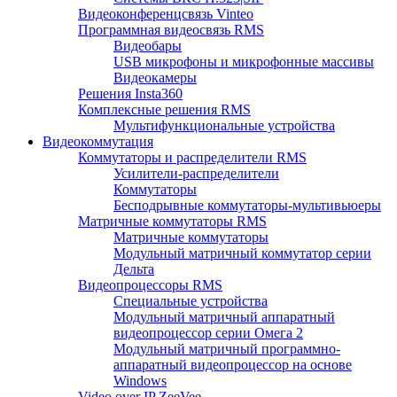
Видеоконференцсвязь Vinteo
Программная видеосвязь RMS
Видеобары
USB микрофоны и микрофонные массивы
Видеокамеры
Решения Insta360
Комплексные решения RMS
Мультифункциональные устройства
Видеокоммутация
Коммутаторы и распределители RMS
Усилители-распределители
Коммутаторы
Бесподрывные коммутаторы-мультивьюеры
Матричные коммутаторы RMS
Матричные коммутаторы
Модульный матричный коммутатор серии
Дельта
Видеопроцессоры RMS
Специальные устройства
Модульный матричный аппаратный
видеопроцессор серии Омега 2
Модульный матричный программно-
аппаратный видеопроцессор на основе
Windows
Video over IP ZeeVee