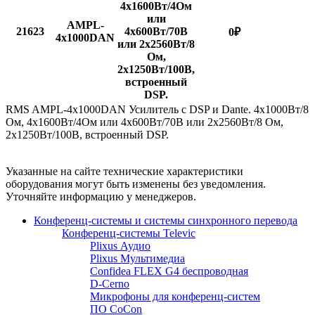
4х1600Вт/4Ом
или
AMPL-
21623
4х600Вт/70В
0
₽
4x1000DAN
или 2x2560Вт/8
Ом,
2x1250Вт/100В,
встроенный
DSP.
RMS AMPL-4x1000DAN Усилитель с DSP и Dante. 4х1000Вт/8
Ом, 4х1600Вт/4Ом или 4х600Вт/70В или 2x2560Вт/8 Ом,
2x1250Вт/100В, встроенный DSP.
Указанные на сайте технические характеристики
оборудования могут быть изменены без уведомления.
Уточняйте информацию у менеджеров.
Конференц-системы и системы синхронного перевода
Конференц-системы Televic
Plixus Аудио
Plixus Мультимедиа
Confidea FLEX G4 беспроводная
D-Cerno
Микрофоны для конференц-систем
ПО CoCon