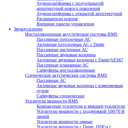
Аудиоплатформы с полуоткрытой
архитектурой нового поколения
Аудиоплатформы с открытой архитектурой
Расширители портов
Внешние панели управления
Звукоусиление
Инсталляционные акустические системы RMS
Пассивные потолочные АС
Активные потолочные АС с Dante
Пассивные настенные АС
Пассивные звуковые колонны
Активные звуковые колонны с Dante|AES67
Пассивные планарные АС
Сабвуферы инсталляционные
Сценические акустические системы RMS
Пассивные АС
Активные звуковые колонны с изменяемым
лучом
Сабвуферы сценические
Усилители мощности RMS
Компактные усилители и микшер-усилители
Усилители мощности с поддержкой 100/70 В
линий
Усилители мощности омные
Усилители мощности с Dante, DSP и с