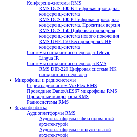
Конференц-системы RMS
RMS DCS-100 B Цифровая проводная
конференц-система
RMS DCS-100 P Цифровая проводная
конференц-система. Проектная версия
RMS DCS-150 Цифровая проводная
конференц-система нового поколения
RMS UHF-150 Беспроводная UHF
конференц-система
Системы синхронного перевода Televic
Lingua IR
Системы синхронного перевода RMS
RMS DIR-220 Цифровая система ИК
синхронного перевода
Микрофоны и радиосистемы
Серия радиосистем VoxFlex RMS
Проводные Dante/AES67 микрофоны RMS
Проводные микрофоны RMS
Радиосистемы RMS
Звукообработка
Аудиоплатформы RMS
Аудиоплатформы с фиксированной
архитектурой
Аудиоплатформы с полуоткрытой
архитектурой