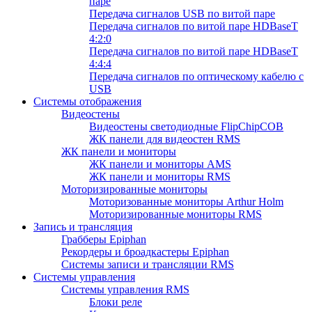
паре
Передача сигналов USB по витой паре
Передача сигналов по витой паре HDBaseT
4:2:0
Передача сигналов по витой паре HDBaseT
4:4:4
Передача сигналов по оптическому кабелю с
USB
Системы отображения
Видеостены
Видеостены светодиодные FlipChipCOB
ЖК панели для видеостен RMS
ЖК панели и мониторы
ЖК панели и мониторы AMS
ЖК панели и мониторы RMS
Моторизированные мониторы
Моторизованные мониторы Arthur Holm
Моторизированные мониторы RMS
Запись и трансляция
Грабберы Epiphan
Рекордеры и броадкастеры Epiphan
Системы записи и трансляции RMS
Системы управления
Системы управления RMS
Блоки реле