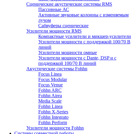
Сценические акустические системы RMS
Пассивные АС
Активные звуковые колонны с изменяемым
лучом
Сабвуферы сценические
Усилители мощности RMS
Компактные усилители и микшер-усилители
Усилители мощности с поддержкой 100/70 В
линий
Усилители мощности омные
Усилители мощности с Dante, DSP и с
поддержкой 100/70 В линий
Акустические системы Fohhn
Focus Linea
Focus Modular
Focus Venue
Fohhn ARC
Fohhn Airea
Media Scale
Fohhn Linea
Fohhn X-Series
Fohhn Integrato
Fohhn Perform
Усилители мощности Fohhn
Системы совместной работы