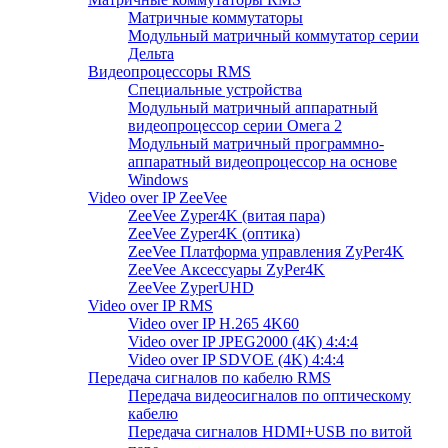
Матричные коммутаторы
Модульный матричный коммутатор серии
Дельта
Видеопроцессоры RMS
Специальные устройства
Модульный матричный аппаратный
видеопроцессор серии Омега 2
Модульный матричный программно-
аппаратный видеопроцессор на основе
Windows
Video over IP ZeeVee
ZeeVee Zyper4K (витая пара)
ZeeVee Zyper4K (оптика)
ZeeVee Платформа управления ZyPer4K
ZeeVee Аксессуары ZyPer4K
ZeeVee ZyperUHD
Video over IP RMS
Video over IP H.265 4K60
Video over IP JPEG2000 (4K) 4:4:4
Video over IP SDVOE (4K) 4:4:4
Передача сигналов по кабелю RMS
Передача видеосигналов по оптическому
кабелю
Передача сигналов HDMI+USB по витой