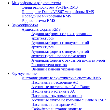
Микрофоны и радиосистемы
Серия радиосистем VoxFlex RMS
Проводные Dante/AES67 микрофоны RMS
Проводные микрофоны RMS
Радиосистемы RMS
Звукообработка
Аудиоплатформы RMS
Аудиоплатформы с фиксированной
архитектурой
Аудиоплатформы с полуоткрытой
архитектурой
Аудиоплатформы с полуоткрытой
архитектурой нового поколения
Аудиоплатформы с открытой архитектурой
Расширители портов
Внешние панели управления
Звукоусиление
Инсталляционные акустические системы RMS
Пассивные потолочные АС
Активные потолочные АС с Dante
Пассивные настенные АС
Пассивные звуковые колонны
Активные звуковые колонны с Dante|AES67
Пассивные планарные АС
Сабвуферы инсталляционные