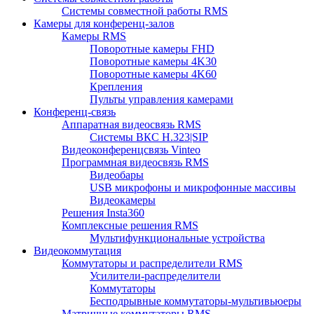
Системы совместной работы RMS
Камеры для конференц-залов
Камеры RMS
Поворотные камеры FHD
Поворотные камеры 4K30
Поворотные камеры 4K60
Крепления
Пульты управления камерами
Конференц-связь
Аппаратная видеосвязь RMS
Системы ВКС H.323|SIP
Видеоконференцсвязь Vinteo
Программная видеосвязь RMS
Видеобары
USB микрофоны и микрофонные массивы
Видеокамеры
Решения Insta360
Комплексные решения RMS
Мультифункциональные устройства
Видеокоммутация
Коммутаторы и распределители RMS
Усилители-распределители
Коммутаторы
Бесподрывные коммутаторы-мультивьюеры
Матричные коммутаторы RMS