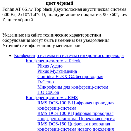
цвет чёрный
Fohhn AT-661w Top black Двухполосная акустическая система
600 Вт, 2x10"/1.4"CD, полиуретановое покрытие, 90°x60°, low
Z, цвет чёрный
Указанные на сайте технические характеристики
оборудования могут быть изменены без уведомления.
Уточняйте информацию у менеджеров.
Конференц-системы и системы синхронного перевода
Конференц-системы Televic
Plixus Аудио
Plixus Мультимедиа
Confidea FLEX G4 беспроводная
D-Cerno
Микрофоны для конференц-систем
ПО CoCon
Конференц-системы RMS
RMS DCS-100 B Цифровая проводная
конференц-система
RMS DCS-100 P Цифровая проводная
конференц-система. Проектная версия
RMS DCS-150 Цифровая проводная
конференц-система нового поколения