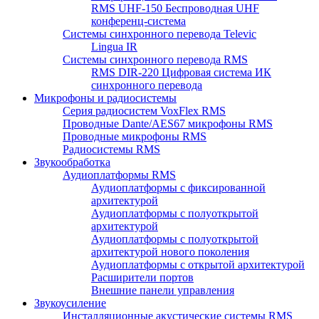
RMS UHF-150 Беспроводная UHF
конференц-система
Системы синхронного перевода Televic
Lingua IR
Системы синхронного перевода RMS
RMS DIR-220 Цифровая система ИК
синхронного перевода
Микрофоны и радиосистемы
Серия радиосистем VoxFlex RMS
Проводные Dante/AES67 микрофоны RMS
Проводные микрофоны RMS
Радиосистемы RMS
Звукообработка
Аудиоплатформы RMS
Аудиоплатформы с фиксированной
архитектурой
Аудиоплатформы с полуоткрытой
архитектурой
Аудиоплатформы с полуоткрытой
архитектурой нового поколения
Аудиоплатформы с открытой архитектурой
Расширители портов
Внешние панели управления
Звукоусиление
Инсталляционные акустические системы RMS