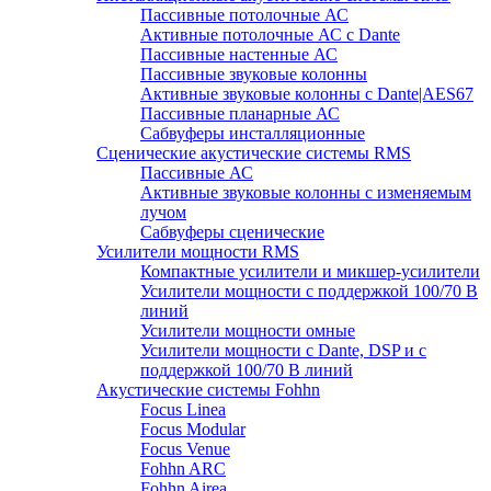
Пассивные потолочные АС
Активные потолочные АС с Dante
Пассивные настенные АС
Пассивные звуковые колонны
Активные звуковые колонны с Dante|AES67
Пассивные планарные АС
Сабвуферы инсталляционные
Сценические акустические системы RMS
Пассивные АС
Активные звуковые колонны с изменяемым
лучом
Сабвуферы сценические
Усилители мощности RMS
Компактные усилители и микшер-усилители
Усилители мощности с поддержкой 100/70 В
линий
Усилители мощности омные
Усилители мощности с Dante, DSP и с
поддержкой 100/70 В линий
Акустические системы Fohhn
Focus Linea
Focus Modular
Focus Venue
Fohhn ARC
Fohhn Airea