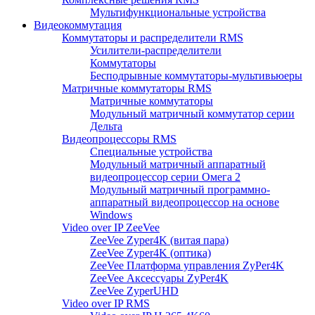
Мультифункциональные устройства
Видеокоммутация
Коммутаторы и распределители RMS
Усилители-распределители
Коммутаторы
Бесподрывные коммутаторы-мультивьюеры
Матричные коммутаторы RMS
Матричные коммутаторы
Модульный матричный коммутатор серии
Дельта
Видеопроцессоры RMS
Специальные устройства
Модульный матричный аппаратный
видеопроцессор серии Омега 2
Модульный матричный программно-
аппаратный видеопроцессор на основе
Windows
Video over IP ZeeVee
ZeeVee Zyper4K (витая пара)
ZeeVee Zyper4K (оптика)
ZeeVee Платформа управления ZyPer4K
ZeeVee Аксессуары ZyPer4K
ZeeVee ZyperUHD
Video over IP RMS