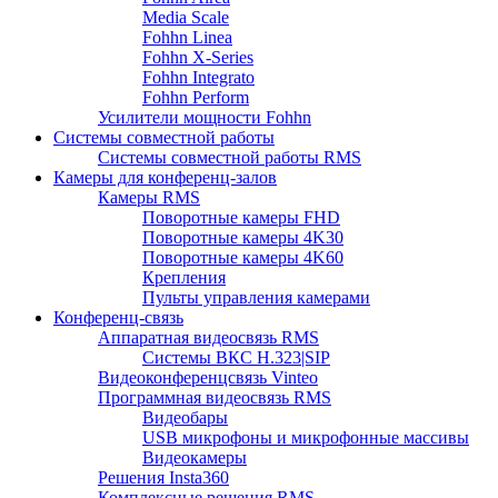
Media Scale
Fohhn Linea
Fohhn X-Series
Fohhn Integrato
Fohhn Perform
Усилители мощности Fohhn
Системы совместной работы
Системы совместной работы RMS
Камеры для конференц-залов
Камеры RMS
Поворотные камеры FHD
Поворотные камеры 4K30
Поворотные камеры 4K60
Крепления
Пульты управления камерами
Конференц-связь
Аппаратная видеосвязь RMS
Системы ВКС H.323|SIP
Видеоконференцсвязь Vinteo
Программная видеосвязь RMS
Видеобары
USB микрофоны и микрофонные массивы
Видеокамеры
Решения Insta360
Комплексные решения RMS