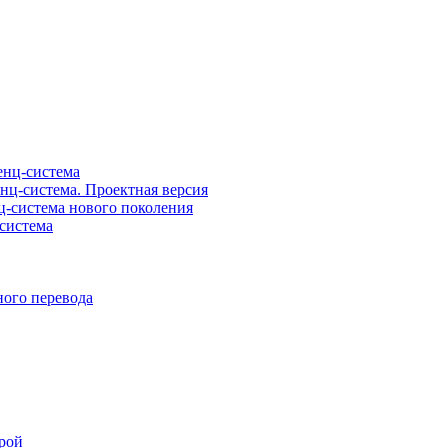
нц-система
ц-система. Проектная версия
-система нового поколения
система
ого перевода
рой