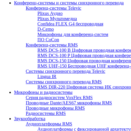
Конференц-системы и системы синхронного перевода
Конференц-системы Televic
Plixus Аудио
Plixus Мультимедиа
Confidea FLEX G4 беспроводная
D-Cerno
Микрофоны для конференц-систем
ПО CoCon
Конференц-системы RMS
RMS DCS-100 B Цифровая проводная конфере
RMS DCS-100 P Цифровая проводная конферен
RMS DCS-150 Цифровая проводная конференц
RMS UHF-150 Беспроводная UHF конференц-
Системы синхронного перевода Televic
Lingua IR
Системы синхронного перевода RMS
RMS DIR-220 Цифровая система ИК синхронн
Микрофоны и радиосистемы
Серия радиосистем VoxFlex RMS
Проводные Dante/AES67 микрофоны RMS
Проводные микрофоны RMS
Радиосистемы RMS
Звукообработка
Аудиоплатформы RMS
Аудиоплатформы с фиксированной архитекту