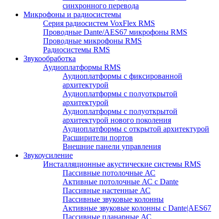
синхронного перевода
Микрофоны и радиосистемы
Серия радиосистем VoxFlex RMS
Проводные Dante/AES67 микрофоны RMS
Проводные микрофоны RMS
Радиосистемы RMS
Звукообработка
Аудиоплатформы RMS
Аудиоплатформы с фиксированной
архитектурой
Аудиоплатформы с полуоткрытой
архитектурой
Аудиоплатформы с полуоткрытой
архитектурой нового поколения
Аудиоплатформы с открытой архитектурой
Расширители портов
Внешние панели управления
Звукоусиление
Инсталляционные акустические системы RMS
Пассивные потолочные АС
Активные потолочные АС с Dante
Пассивные настенные АС
Пассивные звуковые колонны
Активные звуковые колонны с Dante|AES67
Пассивные планарные АС