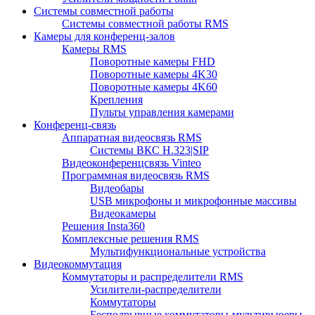
Системы совместной работы
Системы совместной работы RMS
Камеры для конференц-залов
Камеры RMS
Поворотные камеры FHD
Поворотные камеры 4K30
Поворотные камеры 4K60
Крепления
Пульты управления камерами
Конференц-связь
Аппаратная видеосвязь RMS
Системы ВКС H.323|SIP
Видеоконференцсвязь Vinteo
Программная видеосвязь RMS
Видеобары
USB микрофоны и микрофонные массивы
Видеокамеры
Решения Insta360
Комплексные решения RMS
Мультифункциональные устройства
Видеокоммутация
Коммутаторы и распределители RMS
Усилители-распределители
Коммутаторы
Бесподрывные коммутаторы-мультивьюеры