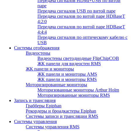
Передача сигналов HDMI+USB по витой
паре
Передача сигналов USB по витой паре
Передача сигналов по витой паре HDBaseT
4:2:0
Передача сигналов по витой паре HDBaseT
4:4:4
Передача сигналов по оптическому кабелю с
USB
Системы отображения
Видеостены
Видеостены светодиодные FlipChipCOB
ЖК панели для видеостен RMS
ЖК панели и мониторы
ЖК панели и мониторы AMS
ЖК панели и мониторы RMS
Моторизированные мониторы
Моторизованные мониторы Arthur Holm
Моторизированные мониторы RMS
Запись и трансляция
Грабберы Epiphan
Рекордеры и броадкастеры Epiphan
Системы записи и трансляции RMS
Системы управления
Системы управления RMS