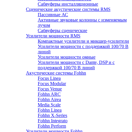
Сабвуферы инсталляционные
Сценические акустические системы RMS
Пассивные АС
Активные звуковые колонны с изменяемым
лучом
Сабвуферы сценические
Усилители мощности RMS
Компактные усилители и микшер-усилители
Усилители мощности с поддержкой 100/70 В
линий
Усилители мощности омные
Усилители мощности с Dante, DSP и с
поддержкой 100/70 В линий
Акустические системы Fohhn
Focus Linea
Focus Modular
Focus Venue
Fohhn ARC
Fohhn Airea
Media Scale
Fohhn Linea
Fohhn X-Series
Fohhn Integrato
Fohhn Perform
Усилители мощности Fohhn