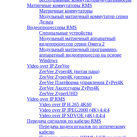
Матричные коммутаторы RMS
Матричные коммутаторы
Модульный матричный коммутатор серии
Дельта
Видеопроцессоры RMS
Специальные устройства
Модульный матричный аппаратный
видеопроцессор серии Омега 2
Модульный матричный программно-
аппаратный видеопроцессор на основе
Windows
Video over IP ZeeVee
ZeeVee Zyper4K (витая пара)
ZeeVee Zyper4K (оптика)
ZeeVee Платформа управления ZyPer4K
ZeeVee Аксессуары ZyPer4K
ZeeVee ZyperUHD
Video over IP RMS
Video over IP H.265 4K60
Video over IP JPEG2000 (4K) 4:4:4
Video over IP SDVOE (4K) 4:4:4
Передача сигналов по кабелю RMS
Передача видеосигналов по оптическому
кабелю