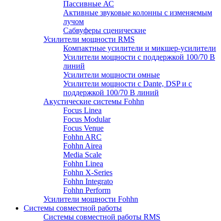
Пассивные АС
Активные звуковые колонны с изменяемым
лучом
Сабвуферы сценические
Усилители мощности RMS
Компактные усилители и микшер-усилители
Усилители мощности с поддержкой 100/70 В
линий
Усилители мощности омные
Усилители мощности с Dante, DSP и с
поддержкой 100/70 В линий
Акустические системы Fohhn
Focus Linea
Focus Modular
Focus Venue
Fohhn ARC
Fohhn Airea
Media Scale
Fohhn Linea
Fohhn X-Series
Fohhn Integrato
Fohhn Perform
Усилители мощности Fohhn
Системы совместной работы
Системы совместной работы RMS