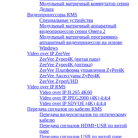
Модульный матричный коммутатор серии
Дельта
Видеопроцессоры RMS
Специальные устройства
Модульный матричный аппаратный
видеопроцессор серии Омега 2
Модульный матричный программно-
аппаратный видеопроцессор на основе
Windows
Video over IP ZeeVee
ZeeVee Zyper4K (витая пара)
ZeeVee Zyper4K (оптика)
ZeeVee Платформа управления ZyPer4K
ZeeVee Аксессуары ZyPer4K
ZeeVee ZyperUHD
Video over IP RMS
Video over IP H.265 4K60
Video over IP JPEG2000 (4K) 4:4:4
Video over IP SDVOE (4K) 4:4:4
Передача сигналов по кабелю RMS
Передача видеосигналов по оптическому
кабелю
Передача сигналов HDMI+USB по витой
паре
Передача сигналов USB по витой паре