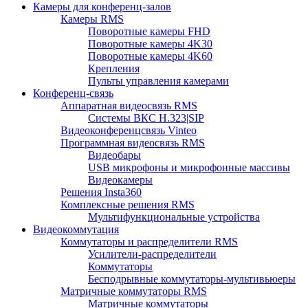
Камеры для конференц-залов
Камеры RMS
Поворотные камеры FHD
Поворотные камеры 4K30
Поворотные камеры 4K60
Крепления
Пульты управления камерами
Конференц-связь
Аппаратная видеосвязь RMS
Системы ВКС H.323|SIP
Видеоконференцсвязь Vinteo
Программная видеосвязь RMS
Видеобары
USB микрофоны и микрофонные массивы
Видеокамеры
Решения Insta360
Комплексные решения RMS
Мультифункциональные устройства
Видеокоммутация
Коммутаторы и распределители RMS
Усилители-распределители
Коммутаторы
Бесподрывные коммутаторы-мультивьюеры
Матричные коммутаторы RMS
Матричные коммутаторы