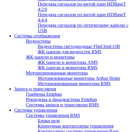
Передача сигналов по витой паре HDBaseT
4:2:0
Передача сигналов по витой паре HDBaseT
4:4:4
Передача сигналов по оптическому кабелю с
USB
Системы отображения
Видеостены
Видеостены светодиодные FlipChipCOB
ЖК панели для видеостен RMS
ЖК панели и мониторы
ЖК панели и мониторы AMS
ЖК панели и мониторы RMS
Моторизированные мониторы
Моторизованные мониторы Arthur Holm
Моторизированные мониторы RMS
Запись и трансляция
Грабберы Epiphan
Рекордеры и броадкастеры Epiphan
Системы записи и трансляции RMS
Системы управления
Системы управления RMS
Блоки реле
Кнопочные контроллеры управления
Контроллеры системы управления Basic