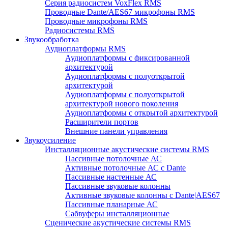
Серия радиосистем VoxFlex RMS
Проводные Dante/AES67 микрофоны RMS
Проводные микрофоны RMS
Радиосистемы RMS
Звукообработка
Аудиоплатформы RMS
Аудиоплатформы с фиксированной
архитектурой
Аудиоплатформы с полуоткрытой
архитектурой
Аудиоплатформы с полуоткрытой
архитектурой нового поколения
Аудиоплатформы с открытой архитектурой
Расширители портов
Внешние панели управления
Звукоусиление
Инсталляционные акустические системы RMS
Пассивные потолочные АС
Активные потолочные АС с Dante
Пассивные настенные АС
Пассивные звуковые колонны
Активные звуковые колонны с Dante|AES67
Пассивные планарные АС
Сабвуферы инсталляционные
Сценические акустические системы RMS