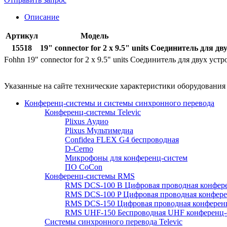
Описание
Артикул
Модель
15518
19" connector for 2 x 9.5" units
Cоединитель для дву
Fohhn 19" connector for 2 x 9.5" units Cоединитель для двух устр
Указанные на сайте технические характеристики оборудовани
Конференц-системы и системы синхронного перевода
Конференц-системы Televic
Plixus Аудио
Plixus Мультимедиа
Confidea FLEX G4 беспроводная
D-Cerno
Микрофоны для конференц-систем
ПО CoCon
Конференц-системы RMS
RMS DCS-100 B Цифровая проводная конфере
RMS DCS-100 P Цифровая проводная конферен
RMS DCS-150 Цифровая проводная конференц
RMS UHF-150 Беспроводная UHF конференц-
Системы синхронного перевода Televic