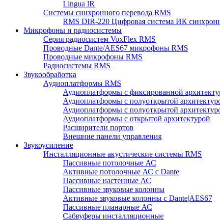
Lingua IR
Системы синхронного перевода RMS
RMS DIR-220 Цифровая система ИК синхронн
Микрофоны и радиосистемы
Серия радиосистем VoxFlex RMS
Проводные Dante/AES67 микрофоны RMS
Проводные микрофоны RMS
Радиосистемы RMS
Звукообработка
Аудиоплатформы RMS
Аудиоплатформы с фиксированной архитекту
Аудиоплатформы с полуоткрытой архитектур
Аудиоплатформы с полуоткрытой архитектур
Аудиоплатформы с открытой архитектурой
Расширители портов
Внешние панели управления
Звукоусиление
Инсталляционные акустические системы RMS
Пассивные потолочные АС
Активные потолочные АС с Dante
Пассивные настенные АС
Пассивные звуковые колонны
Активные звуковые колонны с Dante|AES67
Пассивные планарные АС
Сабвуферы инсталляционные