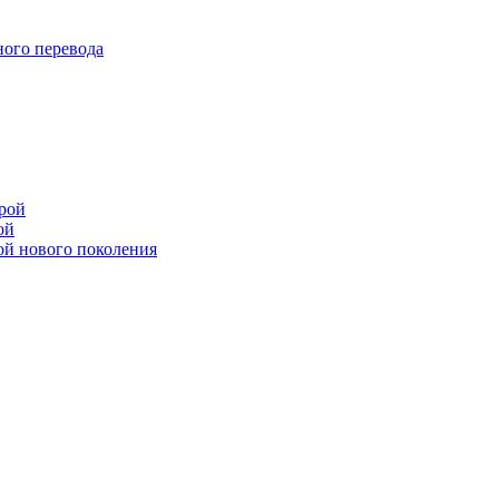
ого перевода
рой
ой
ой нового поколения