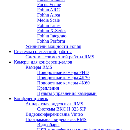
Focus Venue
Fohhn ARC
Fohhn Airea
Media Scale
Fohhn Linea
Fohhn X-Series
Fohhn Integrato
Fohhn Perform
Усилители мощности Fohhn
Системы совместной работы
Системы совместной работы RMS
Камеры для конференц-залов
Камеры RMS
Поворотные камеры FHD
Поворотные камеры 4K30
Поворотные камеры 4K60
Крепления
Пульты управления камерами
Конференц-связь
Аппаратная видеосвязь RMS
Системы ВКС H.323|SIP
Видеоконференцсвязь Vinteo
Программная видеосвязь RMS
Видеобары
USB микрофоны и микрофонные массивы