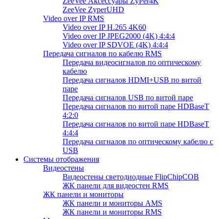
ZeeVee Аксессуары ZyPer4K
ZeeVee ZyperUHD
Video over IP RMS
Video over IP H.265 4K60
Video over IP JPEG2000 (4K) 4:4:4
Video over IP SDVOE (4K) 4:4:4
Передача сигналов по кабелю RMS
Передача видеосигналов по оптическому
кабелю
Передача сигналов HDMI+USB по витой
паре
Передача сигналов USB по витой паре
Передача сигналов по витой паре HDBaseT
4:2:0
Передача сигналов по витой паре HDBaseT
4:4:4
Передача сигналов по оптическому кабелю с
USB
Системы отображения
Видеостены
Видеостены светодиодные FlipChipCOB
ЖК панели для видеостен RMS
ЖК панели и мониторы
ЖК панели и мониторы AMS
ЖК панели и мониторы RMS