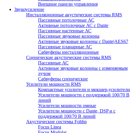
Внешние панели управления
Звукоусиление
Инсталляционные акустические системы RMS
Пассивные потолочные АС
Активные потолочные АС с Dante
Пассивные настенные АС
Пассивные звуковые колонны
Активные звуковые колонны с Dante|AES67
Пассивные планарные АС
Сабвуферы инсталляционные
Сценические акустические системы RMS
Пассивные АС
Активные звуковые колонны с изменяемым
лучом
Сабвуферы сценические
Усилители мощности RMS
Компактные усилители и микшер-усилители
Усилители мощности с поддержкой 100/70 В
линий
Усилители мощности омные
Усилители мощности с Dante, DSP и с
поддержкой 100/70 В линий
Акустические системы Fohhn
Focus Linea
Focus Modular