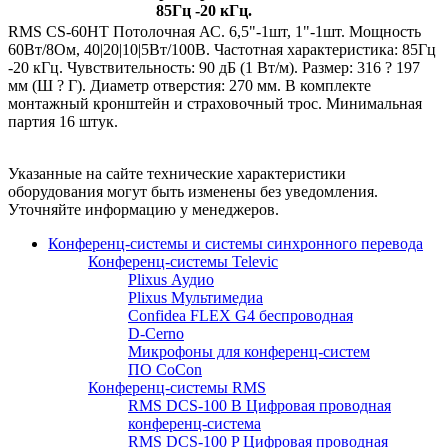
85Гц -20 кГц.
RMS CS-60HT Потолочная АС. 6,5"-1шт, 1"-1шт. Мощность
60Вт/8Ом, 40|20|10|5Вт/100В. Частотная характеристика: 85Гц
-20 кГц. Чувствительность: 90 дБ (1 Вт/м). Размер: 316 ? 197
мм (Ш ? Г). Диаметр отверстия: 270 мм. В комплекте
монтажный кронштейн и страховочный трос. Минимальная
партия 16 штук.
Указанные на сайте технические характеристики
оборудования могут быть изменены без уведомления.
Уточняйте информацию у менеджеров.
Конференц-системы и системы синхронного перевода
Конференц-системы Televic
Plixus Аудио
Plixus Мультимедиа
Confidea FLEX G4 беспроводная
D-Cerno
Микрофоны для конференц-систем
ПО CoCon
Конференц-системы RMS
RMS DCS-100 B Цифровая проводная
конференц-система
RMS DCS-100 P Цифровая проводная