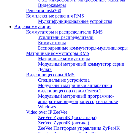
Видеокамеры
Решения Insta360
Комплексные решения RMS
Мультифункциональные устройства
Видеокоммутация
Коммутаторы и распределители RMS
Усилители-распределители
Коммутаторы
Бесподрывные коммутаторы-мультивьюеры
Матричные коммутаторы RMS
Матричные коммутаторы
Модульный матричный коммутатор серии
Дельта
Видеопроцессоры RMS
Специальные устройства
Модульный матричный аппаратный
видеопроцессор серии Омега 2
Модульный матричный программно-
аппаратный видеопроцессор на основе
Windows
Video over IP ZeeVee
ZeeVee Zyper4K (витая пара)
ZeeVee Zyper4K (оптика)
ZeeVee Платформа управления ZyPer4K