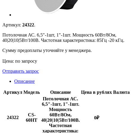
Артикул:
24322
.
Потолочная АС. 6,5"-1шт, 1"-1шт. Мощность 60Вт/8Ом,
40|20|10|5Вт/100В. Частотная характеристика: 85Гц -20 кГц.
Сумму предоплаты уточняйте у менеджера.
Цена: по запросу
Отправить запрос
Описание
Артикул
Модель
Описание
Цена в рублях
Валюта
Потолочная АС.
6,5"-1шт, 1"-1шт.
Мощность
CS-
60Вт/8Ом,
24322
0
₽
60HT
40|20|10|5Вт/100В.
Частотная
характеристика: