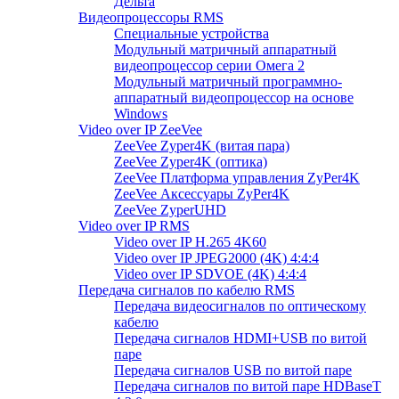
Дельта
Видеопроцессоры RMS
Специальные устройства
Модульный матричный аппаратный
видеопроцессор серии Омега 2
Модульный матричный программно-
аппаратный видеопроцессор на основе
Windows
Video over IP ZeeVee
ZeeVee Zyper4K (витая пара)
ZeeVee Zyper4K (оптика)
ZeeVee Платформа управления ZyPer4K
ZeeVee Аксессуары ZyPer4K
ZeeVee ZyperUHD
Video over IP RMS
Video over IP H.265 4K60
Video over IP JPEG2000 (4K) 4:4:4
Video over IP SDVOE (4K) 4:4:4
Передача сигналов по кабелю RMS
Передача видеосигналов по оптическому
кабелю
Передача сигналов HDMI+USB по витой
паре
Передача сигналов USB по витой паре
Передача сигналов по витой паре HDBaseT