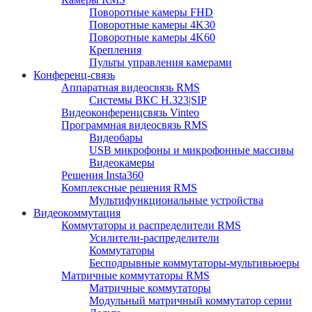
Поворотные камеры FHD
Поворотные камеры 4K30
Поворотные камеры 4K60
Крепления
Пульты управления камерами
Конференц-связь
Аппаратная видеосвязь RMS
Системы ВКС H.323|SIP
Видеоконференцсвязь Vinteo
Программная видеосвязь RMS
Видеобары
USB микрофоны и микрофонные массивы
Видеокамеры
Решения Insta360
Комплексные решения RMS
Мультифункциональные устройства
Видеокоммутация
Коммутаторы и распределители RMS
Усилители-распределители
Коммутаторы
Бесподрывные коммутаторы-мультивьюеры
Матричные коммутаторы RMS
Матричные коммутаторы
Модульный матричный коммутатор серии