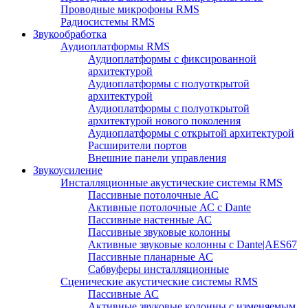
Проводные микрофоны RMS
Радиосистемы RMS
Звукообработка
Аудиоплатформы RMS
Аудиоплатформы с фиксированной
архитектурой
Аудиоплатформы с полуоткрытой
архитектурой
Аудиоплатформы с полуоткрытой
архитектурой нового поколения
Аудиоплатформы с открытой архитектурой
Расширители портов
Внешние панели управления
Звукоусиление
Инсталляционные акустические системы RMS
Пассивные потолочные АС
Активные потолочные АС с Dante
Пассивные настенные АС
Пассивные звуковые колонны
Активные звуковые колонны с Dante|AES67
Пассивные планарные АС
Сабвуферы инсталляционные
Сценические акустические системы RMS
Пассивные АС
Активные звуковые колонны с изменяемым