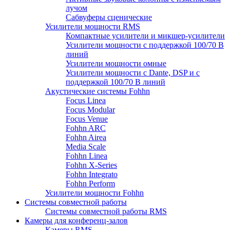
лучом
Сабвуферы сценические
Усилители мощности RMS
Компактные усилители и микшер-усилители
Усилители мощности с поддержкой 100/70 В
линий
Усилители мощности омные
Усилители мощности с Dante, DSP и с
поддержкой 100/70 В линий
Акустические системы Fohhn
Focus Linea
Focus Modular
Focus Venue
Fohhn ARC
Fohhn Airea
Media Scale
Fohhn Linea
Fohhn X-Series
Fohhn Integrato
Fohhn Perform
Усилители мощности Fohhn
Системы совместной работы
Системы совместной работы RMS
Камеры для конференц-залов
Камеры RMS