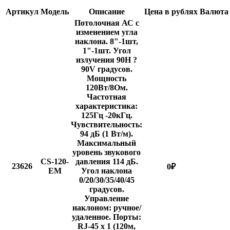
Артикул
Модель
Описание
Цена в рублях
Валюта
Потолочная АС с
изменением угла
наклона. 8"-1шт,
1"-1шт. Угол
излучения 90H ?
90V градусов.
Мощность
120Вт/8Ом.
Частотная
характеристика:
125Гц -20кГц.
Чувствительность:
94 дБ (1 Вт/м).
Максимальный
уровень звукового
CS-120-
давления 114 дБ.
23626
0
₽
EM
Угол наклона
0/20/30/35/40/45
градусов.
Управление
наклоном: ручное/
удаленное. Порты:
RJ-45 x 1 (120м,