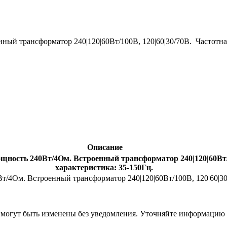
ый трансформатор 240|120|60Вт/100В, 120|60|30/70В. Частотна
Описание
ность 240Вт/4Ом. Встроенный трансформатор 240|120|60Вт/1
характеристика: 35-150Гц.
4Ом. Встроенный трансформатор 240|120|60Вт/100В, 120|60|30/7
я могут быть изменены без уведомления. Уточняйте информацию