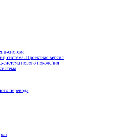
нц-система
ц-система. Проектная версия
-система нового поколения
система
ого перевода
рой