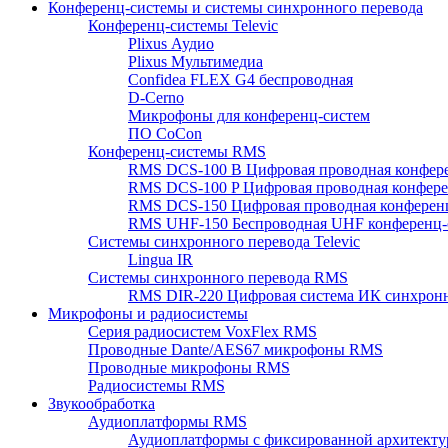
Конференц-системы и системы синхронного перевода
Конференц-системы Televic
Plixus Аудио
Plixus Мультимедиа
Confidea FLEX G4 беспроводная
D-Cerno
Микрофоны для конференц-систем
ПО CoCon
Конференц-системы RMS
RMS DCS-100 B Цифровая проводная конфере
RMS DCS-100 P Цифровая проводная конферен
RMS DCS-150 Цифровая проводная конференц
RMS UHF-150 Беспроводная UHF конференц-
Системы синхронного перевода Televic
Lingua IR
Системы синхронного перевода RMS
RMS DIR-220 Цифровая система ИК синхронн
Микрофоны и радиосистемы
Серия радиосистем VoxFlex RMS
Проводные Dante/AES67 микрофоны RMS
Проводные микрофоны RMS
Радиосистемы RMS
Звукообработка
Аудиоплатформы RMS
Аудиоплатформы с фиксированной архитекту