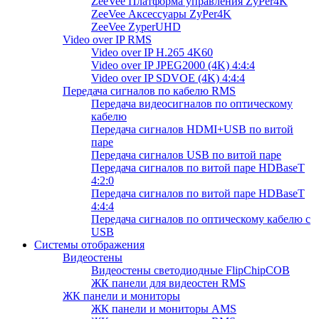
ZeeVee Платформа управления ZyPer4K
ZeeVee Аксессуары ZyPer4K
ZeeVee ZyperUHD
Video over IP RMS
Video over IP H.265 4K60
Video over IP JPEG2000 (4K) 4:4:4
Video over IP SDVOE (4K) 4:4:4
Передача сигналов по кабелю RMS
Передача видеосигналов по оптическому
кабелю
Передача сигналов HDMI+USB по витой
паре
Передача сигналов USB по витой паре
Передача сигналов по витой паре HDBaseT
4:2:0
Передача сигналов по витой паре HDBaseT
4:4:4
Передача сигналов по оптическому кабелю с
USB
Системы отображения
Видеостены
Видеостены светодиодные FlipChipCOB
ЖК панели для видеостен RMS
ЖК панели и мониторы
ЖК панели и мониторы AMS