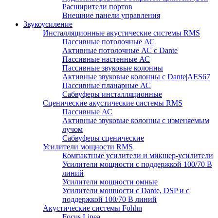
Расширители портов
Внешние панели управления
Звукоусиление
Инсталляционные акустические системы RMS
Пассивные потолочные АС
Активные потолочные АС с Dante
Пассивные настенные АС
Пассивные звуковые колонны
Активные звуковые колонны с Dante|AES67
Пассивные планарные АС
Сабвуферы инсталляционные
Сценические акустические системы RMS
Пассивные АС
Активные звуковые колонны с изменяемым
лучом
Сабвуферы сценические
Усилители мощности RMS
Компактные усилители и микшер-усилители
Усилители мощности с поддержкой 100/70 В
линий
Усилители мощности омные
Усилители мощности с Dante, DSP и с
поддержкой 100/70 В линий
Акустические системы Fohhn
Focus Linea