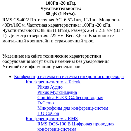
100Гц -20 кГц.
Чувствительность:
88 дБ (1 Вт/м).
RMS CS-40/2 Потолочная АС. 6,5"-1шт, 1"-1шт. Мощность
40Вт/16Ом. Частотная характеристика: 100Гц -20 кГц.
Чувствительность: 88 дБ (1 Вт/м). Размер: 264 ? 218 мм (Ш ?
Г). Диаметр отверстия: 225 мм. Вес: 3,6 кг. В комплекте
монтажный кронштейн и страховочный трос.
Указанные на сайте технические характеристики
оборудования могут быть изменены без уведомления.
Уточняйте информацию у менеджеров.
Конференц-системы и системы синхронного перевода
Конференц-системы Televic
Plixus Аудио
Plixus Мультимедиа
Confidea FLEX G4 беспроводная
D-Cerno
Микрофоны для конференц-систем
ПО CoCon
Конференц-системы RMS
RMS DCS-100 B Цифровая проводная
конференц-система