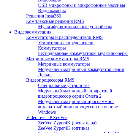
USB микрофоны и микрофонные массивы
Видеокамеры
Решения Insta360
Комплексные решения RMS
Мультифункциональные устройства
Видеокоммутация
Коммутаторы и распределители RMS
Усилители-распределители
Коммутаторы
Бесподрывные коммутаторы-мультивьюеры
Матричные коммутаторы RMS
Матричные коммутаторы
Модульный матричный коммутатор серии
Дельта
Видеопроцессоры RMS
Специальные устройства
Модульный матричный аппаратный
видеопроцессор серии Омега 2
Модульный матричный программно-
аппаратный видеопроцессор на основе
Windows
Video over IP ZeeVee
ZeeVee Zyper4K (витая пара)
ZeeVee Zyper4K (оптика)