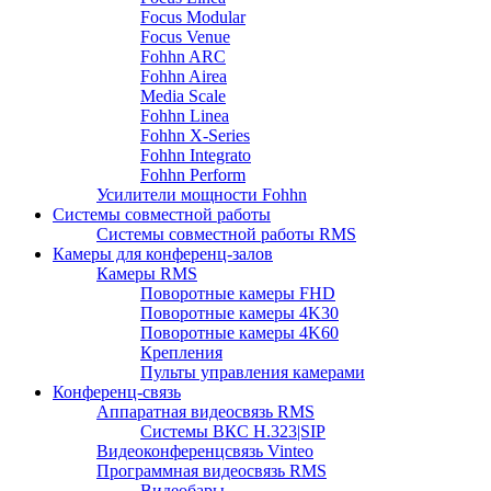
Focus Modular
Focus Venue
Fohhn ARC
Fohhn Airea
Media Scale
Fohhn Linea
Fohhn X-Series
Fohhn Integrato
Fohhn Perform
Усилители мощности Fohhn
Системы совместной работы
Системы совместной работы RMS
Камеры для конференц-залов
Камеры RMS
Поворотные камеры FHD
Поворотные камеры 4K30
Поворотные камеры 4K60
Крепления
Пульты управления камерами
Конференц-связь
Аппаратная видеосвязь RMS
Системы ВКС H.323|SIP
Видеоконференцсвязь Vinteo
Программная видеосвязь RMS
Видеобары