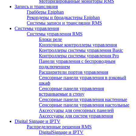
Моторизированные мониторы RMS
Запись и трансляция
Грабберы Epiphan
Рекордеры и броадкастеры Epiphan
Системы записи и трансляции RMS
Системы управления
Системы управления RMS
Блоки реле
Кнопочные контроллеры управления
Контроллеры системы управления Basic
Контроллеры системы управления Pro
Панели управления с беспроводным
подключением
Расширители портов управления
Сенсорные панели управления в рэковый
шкаф
Сенсорные панели управления
встраиваемые в стену
Сенсорные панели управления настенные
Сенсорные панели управления настольные
Аксессуары для сенсорных панелей
Аксессуары для систем управления
Digital Signage и IPTV
Распределенные решения RMS
DigitalSignage и IPTV