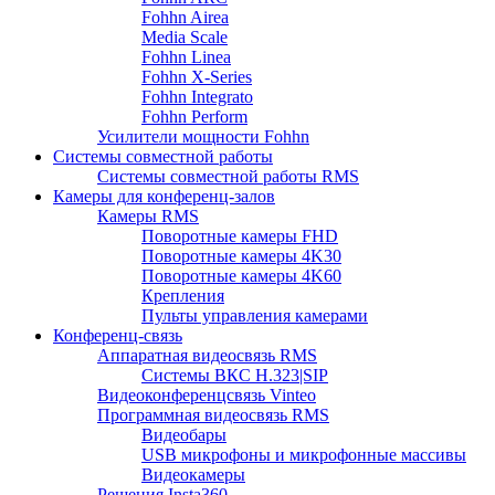
Fohhn Airea
Media Scale
Fohhn Linea
Fohhn X-Series
Fohhn Integrato
Fohhn Perform
Усилители мощности Fohhn
Системы совместной работы
Системы совместной работы RMS
Камеры для конференц-залов
Камеры RMS
Поворотные камеры FHD
Поворотные камеры 4K30
Поворотные камеры 4K60
Крепления
Пульты управления камерами
Конференц-связь
Аппаратная видеосвязь RMS
Системы ВКС H.323|SIP
Видеоконференцсвязь Vinteo
Программная видеосвязь RMS
Видеобары
USB микрофоны и микрофонные массивы
Видеокамеры
Решения Insta360