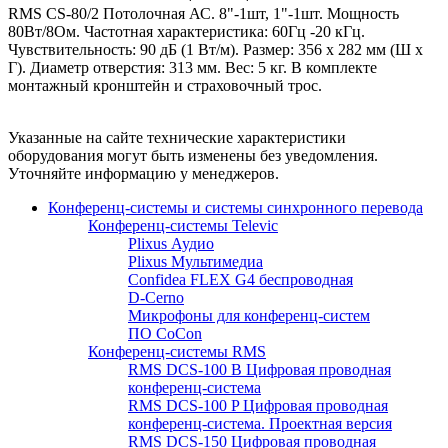
RMS CS-80/2 Потолочная АС. 8"-1шт, 1"-1шт. Мощность
80Вт/8Ом. Частотная характеристика: 60Гц -20 кГц.
Чувствительность: 90 дБ (1 Вт/м). Размер: 356 х 282 мм (Ш х
Г). Диаметр отверстия: 313 мм. Вес: 5 кг. В комплекте
монтажный кронштейн и страховочный трос.
Указанные на сайте технические характеристики
оборудования могут быть изменены без уведомления.
Уточняйте информацию у менеджеров.
Конференц-системы и системы синхронного перевода
Конференц-системы Televic
Plixus Аудио
Plixus Мультимедиа
Confidea FLEX G4 беспроводная
D-Cerno
Микрофоны для конференц-систем
ПО CoCon
Конференц-системы RMS
RMS DCS-100 B Цифровая проводная
конференц-система
RMS DCS-100 P Цифровая проводная
конференц-система. Проектная версия
RMS DCS-150 Цифровая проводная