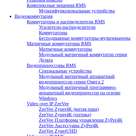
Комплексные решения RMS
Мультифункциональные устройства
Видеокоммутация
Коммутаторы и распределители RMS
Усилители-распределители
Коммутаторы
Бесподрывные коммутаторы-мультивьюеры
Матричные коммутаторы RMS
Матричные коммутаторы
Модульный матричный коммутатор серии
Дельта
Видеопроцессоры RMS
Специальные устройства
Модульный матричный аппаратный
видеопроцессор серии Омега 2
Модульный матричный программно-
аппаратный видеопроцессор на основе
Windows
Video over IP ZeeVee
ZeeVee Zyper4K (витая пара)
ZeeVee Zyper4K (оптика)
ZeeVee Платформа управления ZyPer4K
ZeeVee Аксессуары ZyPer4K
ZeeVee ZyperUHD