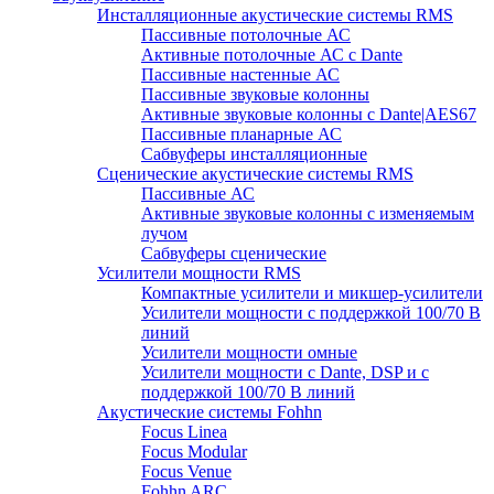
Инсталляционные акустические системы RMS
Пассивные потолочные АС
Активные потолочные АС с Dante
Пассивные настенные АС
Пассивные звуковые колонны
Активные звуковые колонны с Dante|AES67
Пассивные планарные АС
Сабвуферы инсталляционные
Сценические акустические системы RMS
Пассивные АС
Активные звуковые колонны с изменяемым
лучом
Сабвуферы сценические
Усилители мощности RMS
Компактные усилители и микшер-усилители
Усилители мощности с поддержкой 100/70 В
линий
Усилители мощности омные
Усилители мощности с Dante, DSP и с
поддержкой 100/70 В линий
Акустические системы Fohhn
Focus Linea
Focus Modular
Focus Venue
Fohhn ARC