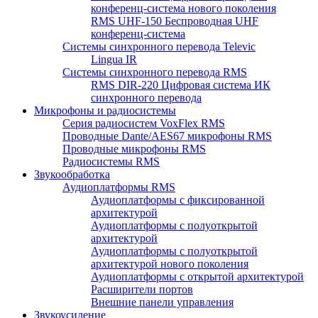
конференц-система нового поколения
RMS UHF-150 Беспроводная UHF
конференц-система
Системы синхронного перевода Televic
Lingua IR
Системы синхронного перевода RMS
RMS DIR-220 Цифровая система ИК
синхронного перевода
Микрофоны и радиосистемы
Серия радиосистем VoxFlex RMS
Проводные Dante/AES67 микрофоны RMS
Проводные микрофоны RMS
Радиосистемы RMS
Звукообработка
Аудиоплатформы RMS
Аудиоплатформы с фиксированной
архитектурой
Аудиоплатформы с полуоткрытой
архитектурой
Аудиоплатформы с полуоткрытой
архитектурой нового поколения
Аудиоплатформы с открытой архитектурой
Расширители портов
Внешние панели управления
Звукоусиление