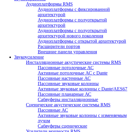
Аудиоплатформы RMS
Аудиоплатформы с фиксированной
архитектурой
Аудиоплатформы с полуоткрытой
архитектурой
Аудиоплатформы с полуоткрытой
архитектурой нового поколения
Аудиоплатформы с открытой архитектурой
Расширители портов
Внешние панели управления
Звукоусиление
Инсталляционные акустические системы RMS
Пассивные потолочные АС
Активные потолочные АС с Dante
Пассивные настенные АС
Пассивные звуковые колонны
Активные звуковые колонны с Dante|AES67
Пассивные планарные АС
Сабвуферы инсталляционные
Сценические акустические системы RMS
Пассивные АС
Активные звуковые колонны с изменяемым
лучом
Сабвуферы сценические
Усилители мощности RMS