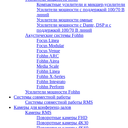
Компактные усилители и микшер-усилители
Усилители мощности с поддержкой 100/70 В
линий
Усилители мощности омные
Усилители мощности с Dante, DSP и с
поддержкой 100/70 В линий
Акустические системы Fohhn
Focus Linea
Focus Modular
Focus Venue
Fohhn ARC
Fohhn Airea
Media Scale
Fohhn Linea
Fohhn X-Series
Fohhn Integrato
Fohhn Perform
Усилители мощности Fohhn
Системы совместной работы
Системы совместной работы RMS
Камеры для конференц-залов
Камеры RMS
Поворотные камеры FHD
Поворотные камеры 4K30
Поворотные камеры 4K60