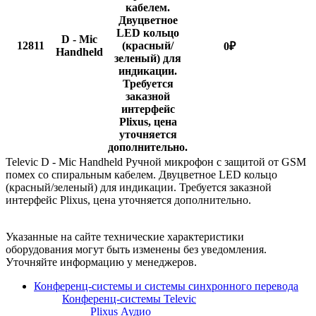
кабелем.
Двуцветное
LED кольцо
D - Mic
12811
(красный/
0
₽
Handheld
зеленый) для
индикации.
Требуется
заказной
интерфейс
Plixus, цена
уточняется
дополнительно.
Televic D - Mic Handheld Ручной микрофон с защитой от GSM
помех со спиральным кабелем. Двуцветное LED кольцо
(красный/зеленый) для индикации. Требуется заказной
интерфейс Plixus, цена уточняется дополнительно.
Указанные на сайте технические характеристики
оборудования могут быть изменены без уведомления.
Уточняйте информацию у менеджеров.
Конференц-системы и системы синхронного перевода
Конференц-системы Televic
Plixus Аудио