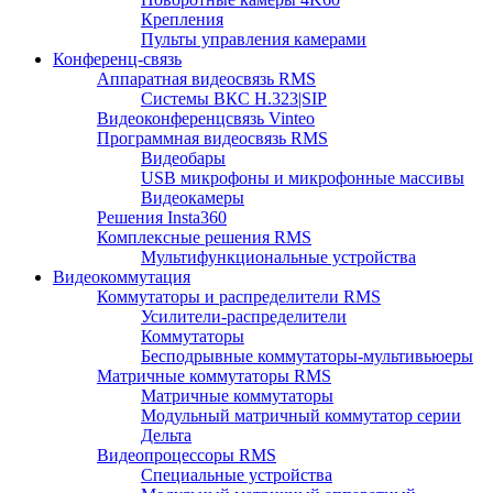
Крепления
Пульты управления камерами
Конференц-связь
Аппаратная видеосвязь RMS
Системы ВКС H.323|SIP
Видеоконференцсвязь Vinteo
Программная видеосвязь RMS
Видеобары
USB микрофоны и микрофонные массивы
Видеокамеры
Решения Insta360
Комплексные решения RMS
Мультифункциональные устройства
Видеокоммутация
Коммутаторы и распределители RMS
Усилители-распределители
Коммутаторы
Бесподрывные коммутаторы-мультивьюеры
Матричные коммутаторы RMS
Матричные коммутаторы
Модульный матричный коммутатор серии
Дельта
Видеопроцессоры RMS
Специальные устройства