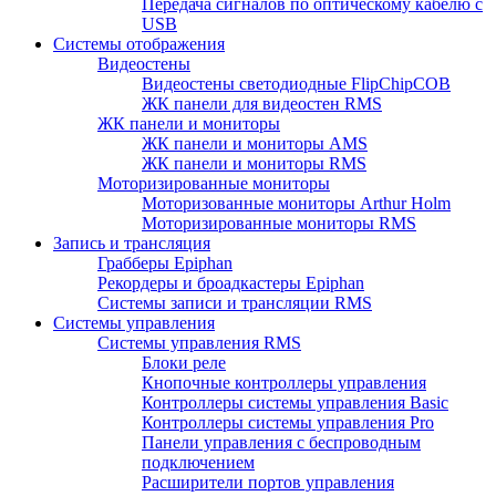
Передача сигналов по оптическому кабелю с
USB
Системы отображения
Видеостены
Видеостены светодиодные FlipChipCOB
ЖК панели для видеостен RMS
ЖК панели и мониторы
ЖК панели и мониторы AMS
ЖК панели и мониторы RMS
Моторизированные мониторы
Моторизованные мониторы Arthur Holm
Моторизированные мониторы RMS
Запись и трансляция
Грабберы Epiphan
Рекордеры и броадкастеры Epiphan
Системы записи и трансляции RMS
Системы управления
Системы управления RMS
Блоки реле
Кнопочные контроллеры управления
Контроллеры системы управления Basic
Контроллеры системы управления Pro
Панели управления с беспроводным
подключением
Расширители портов управления