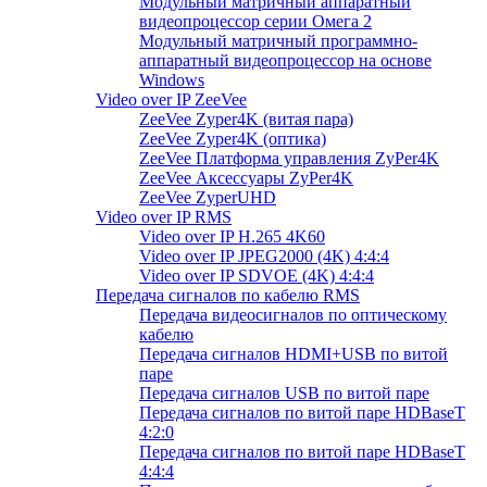
Модульный матричный аппаратный
видеопроцессор серии Омега 2
Модульный матричный программно-
аппаратный видеопроцессор на основе
Windows
Video over IP ZeeVee
ZeeVee Zyper4K (витая пара)
ZeeVee Zyper4K (оптика)
ZeeVee Платформа управления ZyPer4K
ZeeVee Аксессуары ZyPer4K
ZeeVee ZyperUHD
Video over IP RMS
Video over IP H.265 4K60
Video over IP JPEG2000 (4K) 4:4:4
Video over IP SDVOE (4K) 4:4:4
Передача сигналов по кабелю RMS
Передача видеосигналов по оптическому
кабелю
Передача сигналов HDMI+USB по витой
паре
Передача сигналов USB по витой паре
Передача сигналов по витой паре HDBaseT
4:2:0
Передача сигналов по витой паре HDBaseT
4:4:4