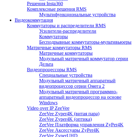
Решения Insta360
Комплексные решения RMS
Мультифункциональные устройства
Видеокоммутация
Коммутаторы и распределители RMS
Усилители-распределители
Коммутаторы
Бесподрывные коммутаторы-мультивьюеры
Матричные коммутаторы RMS
Матричные коммутаторы
Модульный матричный коммутатор серии
Дельта
Видеопроцессоры RMS
Специальные устройства
Модульный матричный аппаратный
видеопроцессор серии Омега 2
Модульный матричный программно-
аппаратный видеопроцессор на основе
Windows
Video over IP ZeeVee
ZeeVee Zyper4K (витая пара)
ZeeVee Zyper4K (оптика)
ZeeVee Платформа управления ZyPer4K
ZeeVee Аксессуары ZyPer4K
ZeeVee ZyperUHD