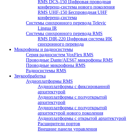
RMS DCS-150 Цифровая проводная
конференц-система нового поколения
RMS UHF-150 Беспроводная UHF
конференц-система
Системы синхронного перевода Televic
Lingua IR
Системы синхронного перевода RMS
RMS DIR-220 Цифровая система ИК
синхронного перевода
Микрофоны и радиосистемы
Серия радиосистем VoxFlex RMS
Проводные Dante/AES67 микрофоны RMS
Проводные микрофоны RMS
Радиосистемы RMS
Звукообработка
Аудиоплатформы RMS
Аудиоплатформы с фиксированной
архитектурой
Аудиоплатформы с полуоткрытой
архитектурой
Аудиоплатформы с полуоткрытой
архитектурой нового поколения
Аудиоплатформы с открытой архитектурой
Расширители портов
Внешние панели управления