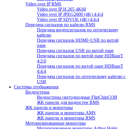
Video over IP RMS
Video over IP H.265 4K60
Video over IP JPEG2000 (4K) 4:4:4
Video over IP SDVOE (4K) 4:4:4
Передача сигналов по кабелю RMS
Передача видеосигналов по оптическому
кабелю
Передача сигналов HDMI+USB по витой
паре
Передача сигналов USB по витой паре
Передача сигналов по витой паре HDBaseT
4:2:0
Передача сигналов по витой паре HDBaseT
4:4:4
Передача сигналов по оптическому кабелю с
USB
Системы отображения
Видеостены
Видеостены светодиодные FlipChipCOB
ЖК панели для видеостен RMS
ЖК панели и мониторы
ЖК панели и мониторы AMS
ЖК панели и мониторы RMS
Моторизированные мониторы
Моторизованные мониторы Arthur Holm