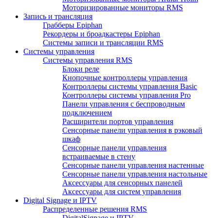
Моторизированные мониторы RMS
Запись и трансляция
Грабберы Epiphan
Рекордеры и броадкастеры Epiphan
Системы записи и трансляции RMS
Системы управления
Системы управления RMS
Блоки реле
Кнопочные контроллеры управления
Контроллеры системы управления Basic
Контроллеры системы управления Pro
Панели управления с беспроводным
подключением
Расширители портов управления
Сенсорные панели управления в рэковый
шкаф
Сенсорные панели управления
встраиваемые в стену
Сенсорные панели управления настенные
Сенсорные панели управления настольные
Аксессуары для сенсорных панелей
Аксессуары для систем управления
Digital Signage и IPTV
Распределенные решения RMS
DigitalSignage и IPTV