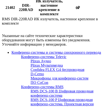
ИК излучатель,
DIR-
настенное
21402
0
₽
220RAD
крепление в
комплекте
RMS DIR-220RAD ИК излучатель, настенное крепление в
комплекте
Указанные на сайте технические характеристики
оборудования могут быть изменены без уведомления.
Уточняйте информацию у менеджеров.
Конференц-системы и системы синхронного перевода
Конференц-системы Televic
Plixus Аудио
Plixus Мультимедиа
Confidea FLEX G4 беспроводная
D-Cerno
Микрофоны для конференц-систем
ПО CoCon
Конференц-системы RMS
RMS DCS-100 B Цифровая проводная
конференц-система
RMS DCS-100 P Цифровая проводная
конференц-система. Проектная версия