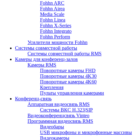
Fohhn ARC
Fohhn Airea
Media Scale
Fohhn Linea
Fohhn X-Series
Fohhn Integrato
Fohhn Perform
Усилители мощности Fohhn
Системы совместной работы
Системы совместной работы RMS
Камеры для конференц-залов
Камеры RMS
Поворотные камеры FHD
Поворотные камеры 4K30
Поворотные камеры 4K60
Крепления
Пульты управления камерами
Конференц-связь
Аппаратная видеосвязь RMS
Системы ВКС H.323|SIP
Видеоконференцсвязь Vinteo
Программная видеосвязь RMS
Видеобары
USB микрофоны и микрофонные массивы
Видеокамеры