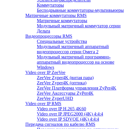
Коммутаторы
Бесподрывные коммутаторы-мультивьюеры
Матричные коммутаторы RMS
Матричные коммутаторы
Модульный матричный коммутатор серии
Дельта
Видеопроцессоры RMS
Специальные устройства
Модульный матричный аппаратный
видеопроцессор серии Омега 2
Модульный матричный программно-
аппаратный видеопроцессор на основе
Windows
Video over IP ZeeVee
ZeeVee Zyper4K (витая пара)
ZeeVee Zyper4K (оптика)
ZeeVee Платформа управления ZyPer4K
ZeeVee Аксессуары ZyPer4K
ZeeVee ZyperUHD
Video over IP RMS
Video over IP H.265 4K60
Video over IP JPEG2000 (4K) 4:4:4
Video over IP SDVOE (4K) 4:4:4
Передача сигналов по кабелю RMS