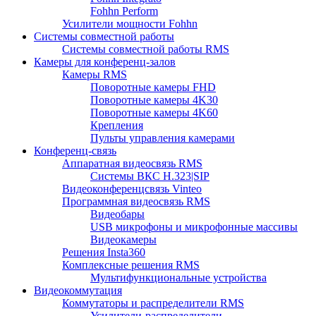
Fohhn Perform
Усилители мощности Fohhn
Системы совместной работы
Системы совместной работы RMS
Камеры для конференц-залов
Камеры RMS
Поворотные камеры FHD
Поворотные камеры 4K30
Поворотные камеры 4K60
Крепления
Пульты управления камерами
Конференц-связь
Аппаратная видеосвязь RMS
Системы ВКС H.323|SIP
Видеоконференцсвязь Vinteo
Программная видеосвязь RMS
Видеобары
USB микрофоны и микрофонные массивы
Видеокамеры
Решения Insta360
Комплексные решения RMS
Мультифункциональные устройства
Видеокоммутация
Коммутаторы и распределители RMS
Усилители-распределители