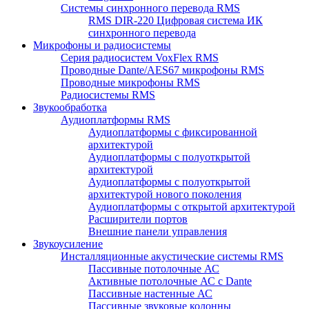
Системы синхронного перевода RMS
RMS DIR-220 Цифровая система ИК
синхронного перевода
Микрофоны и радиосистемы
Серия радиосистем VoxFlex RMS
Проводные Dante/AES67 микрофоны RMS
Проводные микрофоны RMS
Радиосистемы RMS
Звукообработка
Аудиоплатформы RMS
Аудиоплатформы с фиксированной
архитектурой
Аудиоплатформы с полуоткрытой
архитектурой
Аудиоплатформы с полуоткрытой
архитектурой нового поколения
Аудиоплатформы с открытой архитектурой
Расширители портов
Внешние панели управления
Звукоусиление
Инсталляционные акустические системы RMS
Пассивные потолочные АС
Активные потолочные АС с Dante
Пассивные настенные АС
Пассивные звуковые колонны