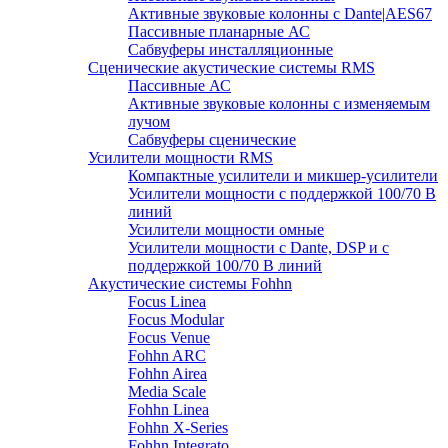
Активные звуковые колонны с Dante|AES67
Пассивные планарные АС
Сабвуферы инсталляционные
Сценические акустические системы RMS
Пассивные АС
Активные звуковые колонны с изменяемым
лучом
Сабвуферы сценические
Усилители мощности RMS
Компактные усилители и микшер-усилители
Усилители мощности с поддержкой 100/70 В
линий
Усилители мощности омные
Усилители мощности с Dante, DSP и с
поддержкой 100/70 В линий
Акустические системы Fohhn
Focus Linea
Focus Modular
Focus Venue
Fohhn ARC
Fohhn Airea
Media Scale
Fohhn Linea
Fohhn X-Series
Fohhn Integrato