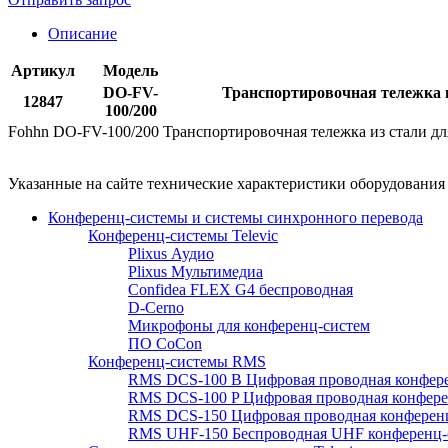
Описание
Артикул
Модель
DO-FV-
Транспортировочная тележка и
12847
100/200
Fohhn DO-FV-100/200 Транспортировочная тележка из стали дл
Указанные на сайте технические характеристики оборудовани
Конференц-системы и системы синхронного перевода
Конференц-системы Televic
Plixus Аудио
Plixus Мультимедиа
Confidea FLEX G4 беспроводная
D-Cerno
Микрофоны для конференц-систем
ПО CoCon
Конференц-системы RMS
RMS DCS-100 B Цифровая проводная конфере
RMS DCS-100 P Цифровая проводная конферен
RMS DCS-150 Цифровая проводная конференц
RMS UHF-150 Беспроводная UHF конференц-