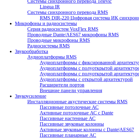
Системы синхронного перевода Televic
Lingua IR
Системы синхронного перевода RMS
RMS DIR-220 Цифровая система ИК синхронн
Микрофоны и радиосистемы
Серия радиосистем VoxFlex RMS
Проводные Dante/AES67 микрофоны RMS
Проводные микрофоны RMS
Радиосистемы RMS
Звукообработка
Аудиоплатформы RMS
Аудиоплатформы с фиксированной архитекту
Аудиоплатформы с полуоткрытой архитектур
Аудиоплатформы с полуоткрытой архитектур
Аудиоплатформы с открытой архитектурой
Расширители портов
Внешние панели управления
Звукоусиление
Инсталляционные акустические системы RMS
Пассивные потолочные АС
Активные потолочные АС с Dante
Пассивные настенные АС
Пассивные звуковые колонны
Активные звуковые колонны с Dante|AES67
Пассивные планарные АС