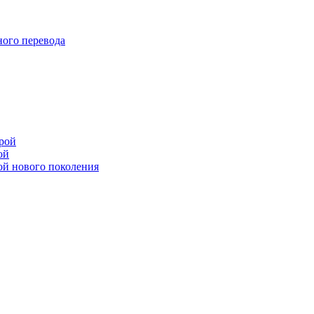
ого перевода
рой
ой
ой нового поколения