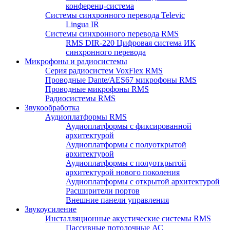
конференц-система
Системы синхронного перевода Televic
Lingua IR
Системы синхронного перевода RMS
RMS DIR-220 Цифровая система ИК
синхронного перевода
Микрофоны и радиосистемы
Серия радиосистем VoxFlex RMS
Проводные Dante/AES67 микрофоны RMS
Проводные микрофоны RMS
Радиосистемы RMS
Звукообработка
Аудиоплатформы RMS
Аудиоплатформы с фиксированной
архитектурой
Аудиоплатформы с полуоткрытой
архитектурой
Аудиоплатформы с полуоткрытой
архитектурой нового поколения
Аудиоплатформы с открытой архитектурой
Расширители портов
Внешние панели управления
Звукоусиление
Инсталляционные акустические системы RMS
Пассивные потолочные АС