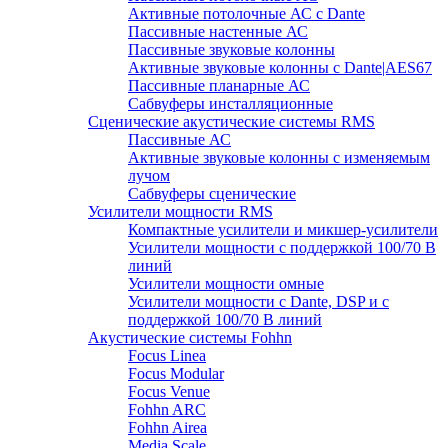
Активные потолочные АС с Dante
Пассивные настенные АС
Пассивные звуковые колонны
Активные звуковые колонны с Dante|AES67
Пассивные планарные АС
Сабвуферы инсталляционные
Сценические акустические системы RMS
Пассивные АС
Активные звуковые колонны с изменяемым
лучом
Сабвуферы сценические
Усилители мощности RMS
Компактные усилители и микшер-усилители
Усилители мощности с поддержкой 100/70 В
линий
Усилители мощности омные
Усилители мощности с Dante, DSP и с
поддержкой 100/70 В линий
Акустические системы Fohhn
Focus Linea
Focus Modular
Focus Venue
Fohhn ARC
Fohhn Airea
Media Scale