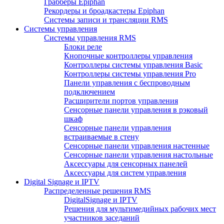
Грабберы Epiphan
Рекордеры и броадкастеры Epiphan
Системы записи и трансляции RMS
Системы управления
Системы управления RMS
Блоки реле
Кнопочные контроллеры управления
Контроллеры системы управления Basic
Контроллеры системы управления Pro
Панели управления с беспроводным
подключением
Расширители портов управления
Сенсорные панели управления в рэковый
шкаф
Сенсорные панели управления
встраиваемые в стену
Сенсорные панели управления настенные
Сенсорные панели управления настольные
Аксессуары для сенсорных панелей
Аксессуары для систем управления
Digital Signage и IPTV
Распределенные решения RMS
DigitalSignage и IPTV
Решения для мультимедийных рабочих мест
участников заседаний