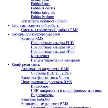
Fohhn Linea
Fohhn X-Series
Fohhn Integrato
Fohhn Perform
Усилители мощности Fohhn
Системы совместной работы
Системы совместной работы RMS
Камеры для конференц-залов
Камеры RMS
Поворотные камеры FHD
Поворотные камеры 4K30
Поворотные камеры 4K60
Крепления
Пульты управления камерами
Конференц-связь
Аппаратная видеосвязь RMS
Системы ВКС H.323|SIP
Видеоконференцсвязь Vinteo
Программная видеосвязь RMS
Видеобары
USB микрофоны и микрофонные массивы
Видеокамеры
Решения Insta360
Комплексные решения RMS
Мультифункциональные устройства