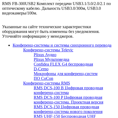
RMS FB-300USB2 Комплект передачи USB3.1/3.0/2.0/2.1 по
оптическому кабелю. Дальность USB3.0/300м, USB3.0
видеокамеры/100м.
Указанные на сайте технические характеристики
оборудования могут быть изменены без уведомления.
Уточняйте информацию у менеджеров.
Конференц-системы и системы синхронного перевода
Конференц-системы Televic
Plixus Аудио
Plixus Мультимедиа
Confidea FLEX G4 беспроводная
D-Cerno
Микрофоны для конференц-систем
ПО CoCon
Конференц-системы RMS
RMS DCS-100 B Цифровая проводная
конференц-система
RMS DCS-100 P Цифровая проводная
конференц-система. Проектная версия
RMS DCS-150 Цифровая проводная
конференц-система нового поколения
RMS UHF-150 Беспроводная UHF