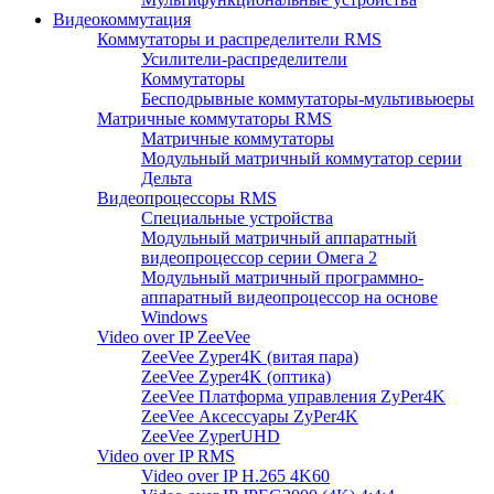
Видеокоммутация
Коммутаторы и распределители RMS
Усилители-распределители
Коммутаторы
Бесподрывные коммутаторы-мультивьюеры
Матричные коммутаторы RMS
Матричные коммутаторы
Модульный матричный коммутатор серии
Дельта
Видеопроцессоры RMS
Специальные устройства
Модульный матричный аппаратный
видеопроцессор серии Омега 2
Модульный матричный программно-
аппаратный видеопроцессор на основе
Windows
Video over IP ZeeVee
ZeeVee Zyper4K (витая пара)
ZeeVee Zyper4K (оптика)
ZeeVee Платформа управления ZyPer4K
ZeeVee Аксессуары ZyPer4K
ZeeVee ZyperUHD
Video over IP RMS
Video over IP H.265 4K60