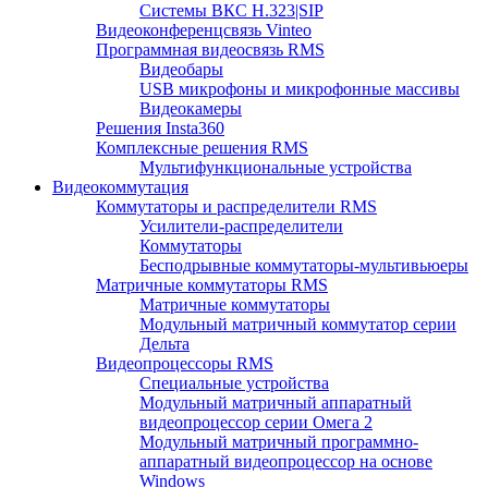
Системы ВКС H.323|SIP
Видеоконференцсвязь Vinteo
Программная видеосвязь RMS
Видеобары
USB микрофоны и микрофонные массивы
Видеокамеры
Решения Insta360
Комплексные решения RMS
Мультифункциональные устройства
Видеокоммутация
Коммутаторы и распределители RMS
Усилители-распределители
Коммутаторы
Бесподрывные коммутаторы-мультивьюеры
Матричные коммутаторы RMS
Матричные коммутаторы
Модульный матричный коммутатор серии
Дельта
Видеопроцессоры RMS
Специальные устройства
Модульный матричный аппаратный
видеопроцессор серии Омега 2
Модульный матричный программно-
аппаратный видеопроцессор на основе
Windows