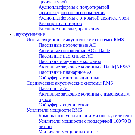
архитектурой
Аудиоплатформы с полуоткрытой
архитектурой нового поколения
Аудиоплатформы с открытой архитектурой
Расширители портов
Внешние панели управления
Звукоусиление
Инсталляционные акустические системы RMS
Пассивные потолочные АС
Активные потолочные АС с Dante
Пассивные настенные АС
Пассивные звуковые колонны
Активные звуковые колонны с Dante|AES67
Пассивные планарные АС
Сабвуферы инсталляционные
Сценические акустические системы RMS
Пассивные АС
Активные звуковые колонны с изменяемым
лучом
Сабвуферы сценические
Усилители мощности RMS
Компактные усилители и микшер-усилители
Усилители мощности с поддержкой 100/70 В
линий
Усилители мощности омные