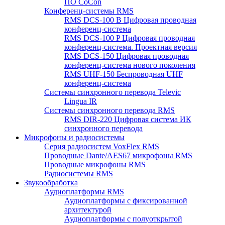
ПО CoCon
Конференц-системы RMS
RMS DCS-100 B Цифровая проводная
конференц-система
RMS DCS-100 P Цифровая проводная
конференц-система. Проектная версия
RMS DCS-150 Цифровая проводная
конференц-система нового поколения
RMS UHF-150 Беспроводная UHF
конференц-система
Системы синхронного перевода Televic
Lingua IR
Системы синхронного перевода RMS
RMS DIR-220 Цифровая система ИК
синхронного перевода
Микрофоны и радиосистемы
Серия радиосистем VoxFlex RMS
Проводные Dante/AES67 микрофоны RMS
Проводные микрофоны RMS
Радиосистемы RMS
Звукообработка
Аудиоплатформы RMS
Аудиоплатформы с фиксированной
архитектурой
Аудиоплатформы с полуоткрытой