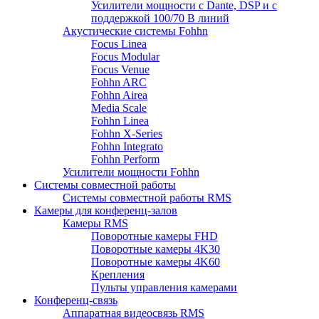
Усилители мощности с Dante, DSP и с
поддержкой 100/70 В линий
Акустические системы Fohhn
Focus Linea
Focus Modular
Focus Venue
Fohhn ARC
Fohhn Airea
Media Scale
Fohhn Linea
Fohhn X-Series
Fohhn Integrato
Fohhn Perform
Усилители мощности Fohhn
Системы совместной работы
Системы совместной работы RMS
Камеры для конференц-залов
Камеры RMS
Поворотные камеры FHD
Поворотные камеры 4K30
Поворотные камеры 4K60
Крепления
Пульты управления камерами
Конференц-связь
Аппаратная видеосвязь RMS