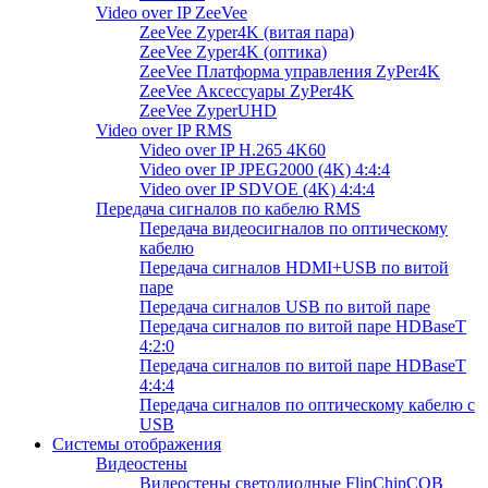
Video over IP ZeeVee
ZeeVee Zyper4K (витая пара)
ZeeVee Zyper4K (оптика)
ZeeVee Платформа управления ZyPer4K
ZeeVee Аксессуары ZyPer4K
ZeeVee ZyperUHD
Video over IP RMS
Video over IP H.265 4K60
Video over IP JPEG2000 (4K) 4:4:4
Video over IP SDVOE (4K) 4:4:4
Передача сигналов по кабелю RMS
Передача видеосигналов по оптическому
кабелю
Передача сигналов HDMI+USB по витой
паре
Передача сигналов USB по витой паре
Передача сигналов по витой паре HDBaseT
4:2:0
Передача сигналов по витой паре HDBaseT
4:4:4
Передача сигналов по оптическому кабелю с
USB
Системы отображения
Видеостены
Видеостены светодиодные FlipChipCOB