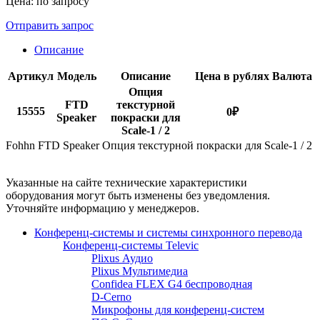
Цена: по запросу
Отправить запрос
Описание
Артикул
Модель
Описание
Цена в рублях
Валюта
Опция
FTD
текстурной
15555
0
₽
Speaker
покраски для
Scale-1 / 2
Fohhn FTD Speaker Опция текстурной покраски для Scale-1 / 2
Указанные на сайте технические характеристики
оборудования могут быть изменены без уведомления.
Уточняйте информацию у менеджеров.
Конференц-системы и системы синхронного перевода
Конференц-системы Televic
Plixus Аудио
Plixus Мультимедиа
Confidea FLEX G4 беспроводная
D-Cerno
Микрофоны для конференц-систем