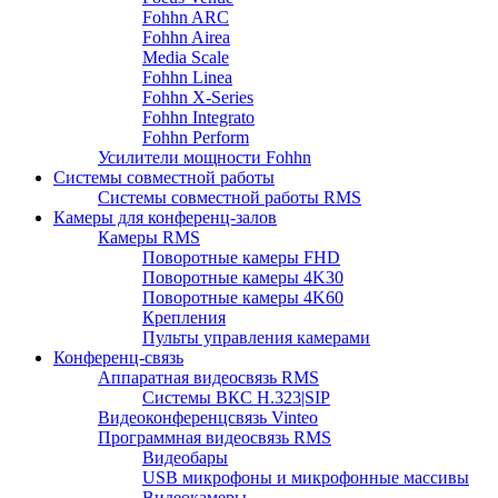
Fohhn ARC
Fohhn Airea
Media Scale
Fohhn Linea
Fohhn X-Series
Fohhn Integrato
Fohhn Perform
Усилители мощности Fohhn
Системы совместной работы
Системы совместной работы RMS
Камеры для конференц-залов
Камеры RMS
Поворотные камеры FHD
Поворотные камеры 4K30
Поворотные камеры 4K60
Крепления
Пульты управления камерами
Конференц-связь
Аппаратная видеосвязь RMS
Системы ВКС H.323|SIP
Видеоконференцсвязь Vinteo
Программная видеосвязь RMS
Видеобары
USB микрофоны и микрофонные массивы
Видеокамеры