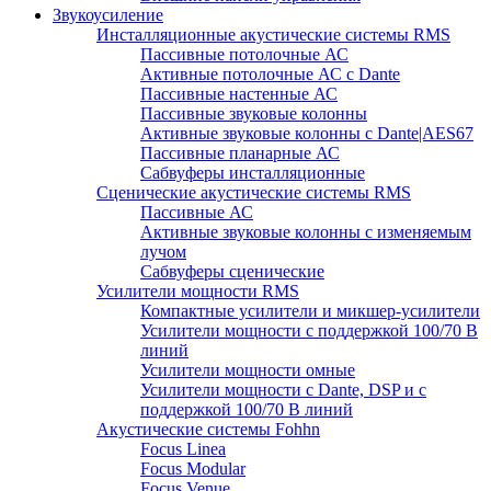
Звукоусиление
Инсталляционные акустические системы RMS
Пассивные потолочные АС
Активные потолочные АС с Dante
Пассивные настенные АС
Пассивные звуковые колонны
Активные звуковые колонны с Dante|AES67
Пассивные планарные АС
Сабвуферы инсталляционные
Сценические акустические системы RMS
Пассивные АС
Активные звуковые колонны с изменяемым
лучом
Сабвуферы сценические
Усилители мощности RMS
Компактные усилители и микшер-усилители
Усилители мощности с поддержкой 100/70 В
линий
Усилители мощности омные
Усилители мощности с Dante, DSP и с
поддержкой 100/70 В линий
Акустические системы Fohhn
Focus Linea
Focus Modular
Focus Venue