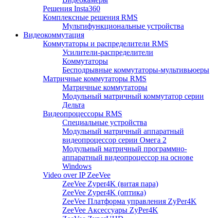
Решения Insta360
Комплексные решения RMS
Мультифункциональные устройства
Видеокоммутация
Коммутаторы и распределители RMS
Усилители-распределители
Коммутаторы
Бесподрывные коммутаторы-мультивьюеры
Матричные коммутаторы RMS
Матричные коммутаторы
Модульный матричный коммутатор серии
Дельта
Видеопроцессоры RMS
Специальные устройства
Модульный матричный аппаратный
видеопроцессор серии Омега 2
Модульный матричный программно-
аппаратный видеопроцессор на основе
Windows
Video over IP ZeeVee
ZeeVee Zyper4K (витая пара)
ZeeVee Zyper4K (оптика)
ZeeVee Платформа управления ZyPer4K
ZeeVee Аксессуары ZyPer4K