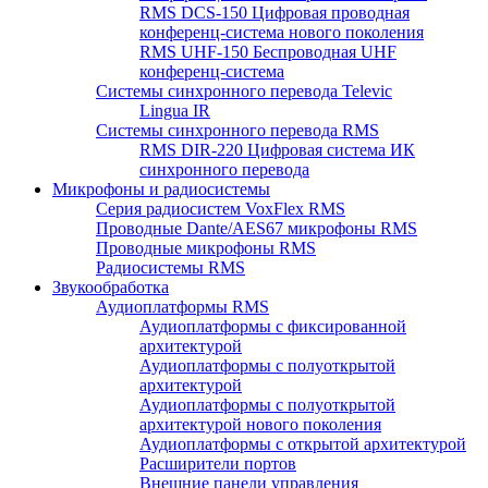
RMS DCS-150 Цифровая проводная
конференц-система нового поколения
RMS UHF-150 Беспроводная UHF
конференц-система
Системы синхронного перевода Televic
Lingua IR
Системы синхронного перевода RMS
RMS DIR-220 Цифровая система ИК
синхронного перевода
Микрофоны и радиосистемы
Серия радиосистем VoxFlex RMS
Проводные Dante/AES67 микрофоны RMS
Проводные микрофоны RMS
Радиосистемы RMS
Звукообработка
Аудиоплатформы RMS
Аудиоплатформы с фиксированной
архитектурой
Аудиоплатформы с полуоткрытой
архитектурой
Аудиоплатформы с полуоткрытой
архитектурой нового поколения
Аудиоплатформы с открытой архитектурой
Расширители портов
Внешние панели управления