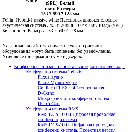
white
(SPL). Белый
цвет. Размеры
133 ? 590 ? 128 мм
Fohhn Hybrid-1 passive white Пассивная широкополосная
акустическая система , 46Гц-20кГц, 100°х100°, 102дБ (SPL).
Белый цвет. Размеры 133 ? 590 ? 128 мм
Указанные на сайте технические характеристики
оборудования могут быть изменены без уведомления.
Уточняйте информацию у менеджеров.
Конференц-системы и системы синхронного перевода
Конференц-системы Televic
Plixus Аудио
Plixus Мультимедиа
Confidea FLEX G4 беспроводная
D-Cerno
Микрофоны для конференц-систем
ПО CoCon
Конференц-системы RMS
RMS DCS-100 B Цифровая проводная
конференц-система
RMS DCS-100 P Цифровая проводная
конференц-система. Проектная версия