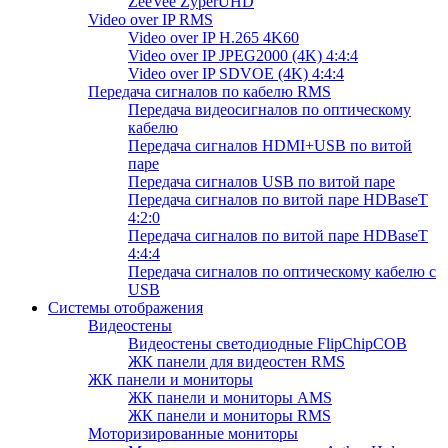
ZeeVee ZyperUHD
Video over IP RMS
Video over IP H.265 4K60
Video over IP JPEG2000 (4K) 4:4:4
Video over IP SDVOE (4K) 4:4:4
Передача сигналов по кабелю RMS
Передача видеосигналов по оптическому
кабелю
Передача сигналов HDMI+USB по витой
паре
Передача сигналов USB по витой паре
Передача сигналов по витой паре HDBaseT
4:2:0
Передача сигналов по витой паре HDBaseT
4:4:4
Передача сигналов по оптическому кабелю с
USB
Системы отображения
Видеостены
Видеостены светодиодные FlipChipCOB
ЖК панели для видеостен RMS
ЖК панели и мониторы
ЖК панели и мониторы AMS
ЖК панели и мониторы RMS
Моторизированные мониторы