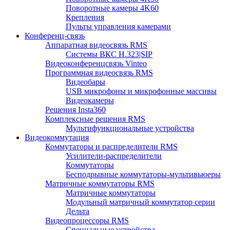
Поворотные камеры 4K60
Крепления
Пульты управления камерами
Конференц-связь
Аппаратная видеосвязь RMS
Системы ВКС H.323|SIP
Видеоконференцсвязь Vinteo
Программная видеосвязь RMS
Видеобары
USB микрофоны и микрофонные массивы
Видеокамеры
Решения Insta360
Комплексные решения RMS
Мультифункциональные устройства
Видеокоммутация
Коммутаторы и распределители RMS
Усилители-распределители
Коммутаторы
Бесподрывные коммутаторы-мультивьюеры
Матричные коммутаторы RMS
Матричные коммутаторы
Модульный матричный коммутатор серии
Дельта
Видеопроцессоры RMS
Специальные устройства