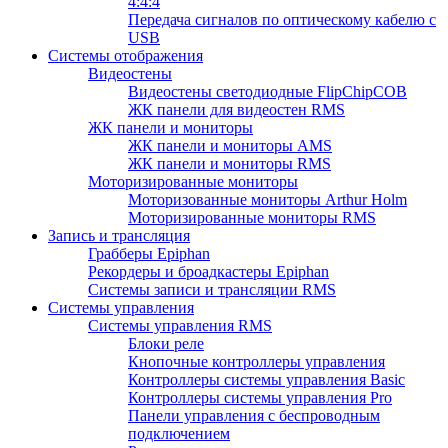
4:4:4
Передача сигналов по оптическому кабелю с
USB
Системы отображения
Видеостены
Видеостены светодиодные FlipChipCOB
ЖК панели для видеостен RMS
ЖК панели и мониторы
ЖК панели и мониторы AMS
ЖК панели и мониторы RMS
Моторизированные мониторы
Моторизованные мониторы Arthur Holm
Моторизированные мониторы RMS
Запись и трансляция
Грабберы Epiphan
Рекордеры и броадкастеры Epiphan
Системы записи и трансляции RMS
Системы управления
Системы управления RMS
Блоки реле
Кнопочные контроллеры управления
Контроллеры системы управления Basic
Контроллеры системы управления Pro
Панели управления с беспроводным
подключением