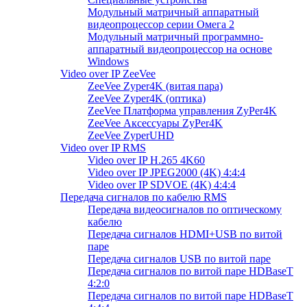
Модульный матричный аппаратный
видеопроцессор серии Омега 2
Модульный матричный программно-
аппаратный видеопроцессор на основе
Windows
Video over IP ZeeVee
ZeeVee Zyper4K (витая пара)
ZeeVee Zyper4K (оптика)
ZeeVee Платформа управления ZyPer4K
ZeeVee Аксессуары ZyPer4K
ZeeVee ZyperUHD
Video over IP RMS
Video over IP H.265 4K60
Video over IP JPEG2000 (4K) 4:4:4
Video over IP SDVOE (4K) 4:4:4
Передача сигналов по кабелю RMS
Передача видеосигналов по оптическому
кабелю
Передача сигналов HDMI+USB по витой
паре
Передача сигналов USB по витой паре
Передача сигналов по витой паре HDBaseT
4:2:0
Передача сигналов по витой паре HDBaseT