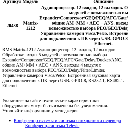
Артикул
Модель
Описание
Аудиопроцессор. 12 входов, 12 выходов. 
модулей с возможностью в
Expander/Compressor/GEQ/PEQ/AFC/Gate/
Matrix-
общие AM+MM + AEC + ANS, выходы
20438
1212
возможностью выбора PEQ/GEQ/Delay/F
Управление камерой Visca/Pelco. Встроен
для подключения к ПК через USB. GPIO-8,
Ethernet.
RMS Matrix-1212 Аудиопроцессор. 12 входов, 12 выходов.
Обработка: входы 5 модулей с возможностью выбора
Expander/Compressor/GEQ/PEQ/AFC/Gate/Delay/Ducker/ANC,
общие AM+MM + AEC + ANS, выходы 4 модуля с
возможностью выбора PEQ/GEQ/Delay/Filter/Limiter.
Управление камерой Visca/Pelco. Встроенная звуковая карта
для подключения к ПК через USB. GPIO-8, RS232-1, RS485-1.
Ethernet.
Указанные на сайте технические характеристики
оборудования могут быть изменены без уведомления.
Уточняйте информацию у менеджеров.
Конференц-системы и системы синхронного перевода
Конференц-системы Televic