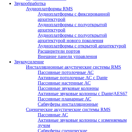
Звукообработка
Аудиоплатформы RMS
Аудиоплатформы с фиксированной
архитектурой
Аудиоплатформы с полуоткрытой
архитектурой
Аудиоплатформы с полуоткрытой
архитектурой нового поколения
Аудиоплатформы с открытой архитектурой
Расширители портов
Внешние панели управления
Звукоусиление
Инсталляционные акустические системы RMS
Пассивные потолочные АС
Активные потолочные АС с Dante
Пассивные настенные АС
Пассивные звуковые колонны
Активные звуковые колонны с Dante|AES67
Пассивные планарные АС
Сабвуферы инсталляционные
Сценические акустические системы RMS
Пассивные АС
Активные звуковые колонны с изменяемым
лучом
Сабвуферы сценические