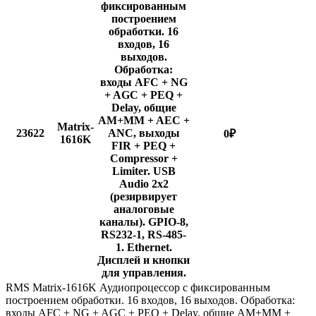
фиксированным
построением
обработки. 16
входов, 16
выходов.
Обработка:
входы AFC + NG
+ AGC + PEQ +
Delay, общие
AM+MM + AEC +
Matrix-
23622
ANC, выходы
0
₽
1616K
FIR + PEQ +
Compressor +
Limiter. USB
Audio 2x2
(резирвирует
аналоговые
каналы). GPIO-8,
RS232-1, RS-485-
1. Ethernet.
Дисплей и кнопки
для управления.
RMS Matrix-1616K Аудиопроцессор с фиксированным
построением обработки. 16 входов, 16 выходов. Обработка:
входы AFC + NG + AGC + PEQ + Delay, общие AM+MM +