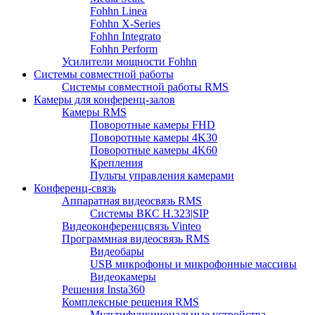
Fohhn Linea
Fohhn X-Series
Fohhn Integrato
Fohhn Perform
Усилители мощности Fohhn
Системы совместной работы
Системы совместной работы RMS
Камеры для конференц-залов
Камеры RMS
Поворотные камеры FHD
Поворотные камеры 4K30
Поворотные камеры 4K60
Крепления
Пульты управления камерами
Конференц-связь
Аппаратная видеосвязь RMS
Системы ВКС H.323|SIP
Видеоконференцсвязь Vinteo
Программная видеосвязь RMS
Видеобары
USB микрофоны и микрофонные массивы
Видеокамеры
Решения Insta360
Комплексные решения RMS
Мультифункциональные устройства