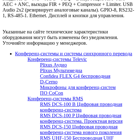
AEC + ANC, выходы FIR + PEQ + Compressor + Limiter. USB
Audio 2x2 (резирвирует аналоговые каналы). GPIO-8, RS232-
1, RS-485-1. Ethernet. Дисплей и кнопки для управления.
Указанные на сайте технические характеристики
оборудования могут быть изменены без уведомления.
Уточняйте информацию у менеджеров.
Конференц-системы и системы синхронного перевода
Конференц-системы Televic
Plixus Аудио
Plixus Мультимедиа
Confidea FLEX G4 беспроводная
D-Cerno
Микрофоны для конференц-систем
ПО CoCon
Конференц-системы RMS
RMS DCS-100 B Цифровая проводная
конференц-система
RMS DCS-100 P Цифровая проводная
конференц-система. Проектная версия
RMS DCS-150 Цифровая проводная
конференц-система нового поколения
RMS UHF-150 Беспроводная UHF