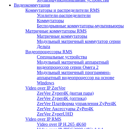
Видеокоммутация
Коммутаторы и распределители RMS
Усилители-распределители
Коммутаторы
Бесподрывные коммутаторы-мультивьюеры
Матричные коммутаторы RMS
Матричные коммутаторы
Модульный матричный коммутатор серии
Дельта
Видеопроцессоры RMS
Специальные устройства
Модульный матричный аппаратный
видеопроцессор серии Омега 2
Модульный матричный программно-
аппаратный видеопроцессор на основе
Windows
Video over IP ZeeVee
ZeeVee Zyper4K (витая пара)
ZeeVee Zyper4K (оптика)
ZeeVee Платформа управления ZyPer4K
ZeeVee Аксессуары ZyPer4K
ZeeVee ZyperUHD
Video over IP RMS
Video over IP H.265 4K60