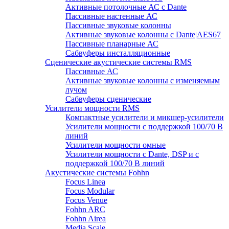
Активные потолочные АС с Dante
Пассивные настенные АС
Пассивные звуковые колонны
Активные звуковые колонны с Dante|AES67
Пассивные планарные АС
Сабвуферы инсталляционные
Сценические акустические системы RMS
Пассивные АС
Активные звуковые колонны с изменяемым
лучом
Сабвуферы сценические
Усилители мощности RMS
Компактные усилители и микшер-усилители
Усилители мощности с поддержкой 100/70 В
линий
Усилители мощности омные
Усилители мощности с Dante, DSP и с
поддержкой 100/70 В линий
Акустические системы Fohhn
Focus Linea
Focus Modular
Focus Venue
Fohhn ARC
Fohhn Airea
Media Scale