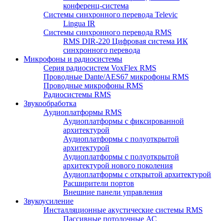
конференц-система
Системы синхронного перевода Televic
Lingua IR
Системы синхронного перевода RMS
RMS DIR-220 Цифровая система ИК
синхронного перевода
Микрофоны и радиосистемы
Серия радиосистем VoxFlex RMS
Проводные Dante/AES67 микрофоны RMS
Проводные микрофоны RMS
Радиосистемы RMS
Звукообработка
Аудиоплатформы RMS
Аудиоплатформы с фиксированной
архитектурой
Аудиоплатформы с полуоткрытой
архитектурой
Аудиоплатформы с полуоткрытой
архитектурой нового поколения
Аудиоплатформы с открытой архитектурой
Расширители портов
Внешние панели управления
Звукоусиление
Инсталляционные акустические системы RMS
Пассивные потолочные АС