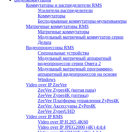
Коммутаторы и распределители RMS
Усилители-распределители
Коммутаторы
Бесподрывные коммутаторы-мультивьюеры
Матричные коммутаторы RMS
Матричные коммутаторы
Модульный матричный коммутатор серии
Дельта
Видеопроцессоры RMS
Специальные устройства
Модульный матричный аппаратный
видеопроцессор серии Омега 2
Модульный матричный программно-
аппаратный видеопроцессор на основе
Windows
Video over IP ZeeVee
ZeeVee Zyper4K (витая пара)
ZeeVee Zyper4K (оптика)
ZeeVee Платформа управления ZyPer4K
ZeeVee Аксессуары ZyPer4K
ZeeVee ZyperUHD
Video over IP RMS
Video over IP H.265 4K60
Video over IP JPEG2000 (4K) 4:4:4