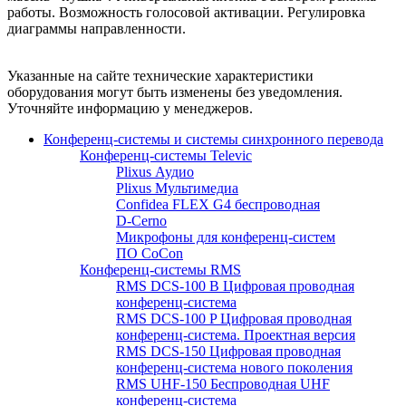
работы. Возможность голосовой активации. Регулировка
диаграммы направленности.
Указанные на сайте технические характеристики
оборудования могут быть изменены без уведомления.
Уточняйте информацию у менеджеров.
Конференц-системы и системы синхронного перевода
Конференц-системы Televic
Plixus Аудио
Plixus Мультимедиа
Confidea FLEX G4 беспроводная
D-Cerno
Микрофоны для конференц-систем
ПО CoCon
Конференц-системы RMS
RMS DCS-100 B Цифровая проводная
конференц-система
RMS DCS-100 P Цифровая проводная
конференц-система. Проектная версия
RMS DCS-150 Цифровая проводная
конференц-система нового поколения
RMS UHF-150 Беспроводная UHF
конференц-система