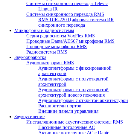
Системы синхронного перевода Televic
Lingua IR
Системы синхронного перевода RMS
RMS DIR-220 Цифровая система ИК
синхронного перевода
Микрофоны и радиосистемы
Серия радиосистем VoxFlex RMS
Проводные Dante/AES67 микрофоны RMS
Проводные микрофоны RMS
Радиосистемы RMS
Звукообработка
Аудиоплатформы RMS
Аудиоплатформы с фиксированной
архитектурой
Аудиоплатформы с полуоткрытой
архитектурой
Аудиоплатформы с полуоткрытой
архитектурой нового поколения
Аудиоплатформы с открытой архитектурой
Расширители портов
Внешние панели управления
Звукоусиление
Инсталляционные акустические системы RMS
Пассивные потолочные АС
Активные потолочные АС с Dante