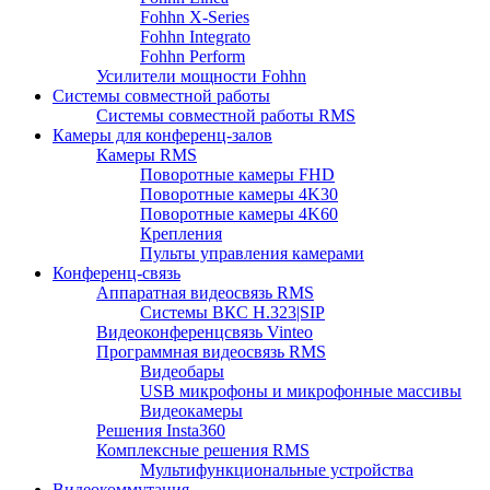
Fohhn X-Series
Fohhn Integrato
Fohhn Perform
Усилители мощности Fohhn
Системы совместной работы
Системы совместной работы RMS
Камеры для конференц-залов
Камеры RMS
Поворотные камеры FHD
Поворотные камеры 4K30
Поворотные камеры 4K60
Крепления
Пульты управления камерами
Конференц-связь
Аппаратная видеосвязь RMS
Системы ВКС H.323|SIP
Видеоконференцсвязь Vinteo
Программная видеосвязь RMS
Видеобары
USB микрофоны и микрофонные массивы
Видеокамеры
Решения Insta360
Комплексные решения RMS
Мультифункциональные устройства
Видеокоммутация