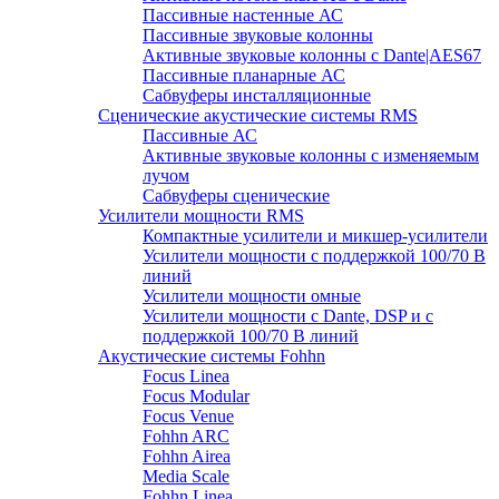
Пассивные настенные АС
Пассивные звуковые колонны
Активные звуковые колонны с Dante|AES67
Пассивные планарные АС
Сабвуферы инсталляционные
Сценические акустические системы RMS
Пассивные АС
Активные звуковые колонны с изменяемым
лучом
Сабвуферы сценические
Усилители мощности RMS
Компактные усилители и микшер-усилители
Усилители мощности с поддержкой 100/70 В
линий
Усилители мощности омные
Усилители мощности с Dante, DSP и с
поддержкой 100/70 В линий
Акустические системы Fohhn
Focus Linea
Focus Modular
Focus Venue
Fohhn ARC
Fohhn Airea
Media Scale
Fohhn Linea