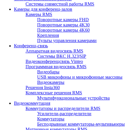
Системы совместной работы RMS
Камеры для конференц-залов
Камеры RMS
Поворотные камеры FHD
Поворотные камеры 4K30
Поворотные камеры 4K60
Крепления
Пульты управления камерами
Конференц-связь
Аппаратная видеосвязь RMS
Системы ВКС H.323|SIP
Видеоконференцсвязь Vinteo
Программная видеосвязь RMS
Видеобары
USB микрофоны и микрофонные массивы
Видеокамеры
Решения Insta360
Комплексные решения RMS
Мультифункциональные устройства
Видеокоммутация
Коммутаторы и распределители RMS
Усилители-распределители
Коммутаторы
Бесподрывные коммутаторы-мультивьюеры
Матричные коммутаторы RMS