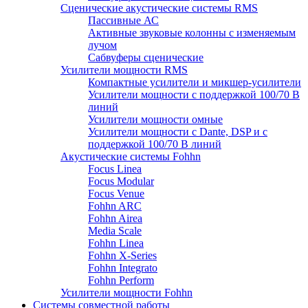
Сценические акустические системы RMS
Пассивные АС
Активные звуковые колонны с изменяемым
лучом
Сабвуферы сценические
Усилители мощности RMS
Компактные усилители и микшер-усилители
Усилители мощности с поддержкой 100/70 В
линий
Усилители мощности омные
Усилители мощности с Dante, DSP и с
поддержкой 100/70 В линий
Акустические системы Fohhn
Focus Linea
Focus Modular
Focus Venue
Fohhn ARC
Fohhn Airea
Media Scale
Fohhn Linea
Fohhn X-Series
Fohhn Integrato
Fohhn Perform
Усилители мощности Fohhn
Системы совместной работы