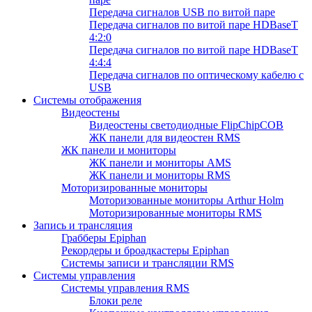
Передача сигналов USB по витой паре
Передача сигналов по витой паре HDBaseT
4:2:0
Передача сигналов по витой паре HDBaseT
4:4:4
Передача сигналов по оптическому кабелю с
USB
Системы отображения
Видеостены
Видеостены светодиодные FlipChipCOB
ЖК панели для видеостен RMS
ЖК панели и мониторы
ЖК панели и мониторы AMS
ЖК панели и мониторы RMS
Моторизированные мониторы
Моторизованные мониторы Arthur Holm
Моторизированные мониторы RMS
Запись и трансляция
Грабберы Epiphan
Рекордеры и броадкастеры Epiphan
Системы записи и трансляции RMS
Системы управления
Системы управления RMS
Блоки реле