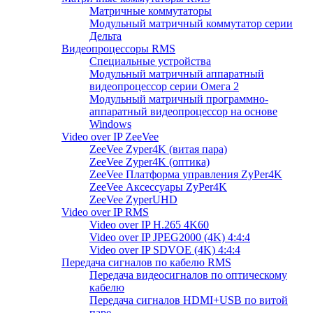
Матричные коммутаторы
Модульный матричный коммутатор серии
Дельта
Видеопроцессоры RMS
Специальные устройства
Модульный матричный аппаратный
видеопроцессор серии Омега 2
Модульный матричный программно-
аппаратный видеопроцессор на основе
Windows
Video over IP ZeeVee
ZeeVee Zyper4K (витая пара)
ZeeVee Zyper4K (оптика)
ZeeVee Платформа управления ZyPer4K
ZeeVee Аксессуары ZyPer4K
ZeeVee ZyperUHD
Video over IP RMS
Video over IP H.265 4K60
Video over IP JPEG2000 (4K) 4:4:4
Video over IP SDVOE (4K) 4:4:4
Передача сигналов по кабелю RMS
Передача видеосигналов по оптическому
кабелю
Передача сигналов HDMI+USB по витой
паре