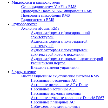
Микрофоны и радиосистемы
Серия радиосистем VoxFlex RMS
Проводные Dante/AES67 микрофоны RMS
Проводные микрофоны RMS
Радиосистемы RMS
Звукообработка
Аудиоплатформы RMS
Аудиоплатформы с фиксированной
архитектурой
Аудиоплатформы с полуоткрытой
архитектурой
Аудиоплатформы с полуоткрытой
архитектурой нового поколения
Аудиоплатформы с открытой архитектурой
Расширители портов
Внешние панели управления
Звукоусиление
Инсталляционные акустические системы RMS
Пассивные потолочные АС
Активные потолочные АС с Dante
Пассивные настенные АС
Пассивные звуковые колонны
Активные звуковые колонны с Dante|AES67
Пассивные планарные АС
Сабвуферы инсталляционные