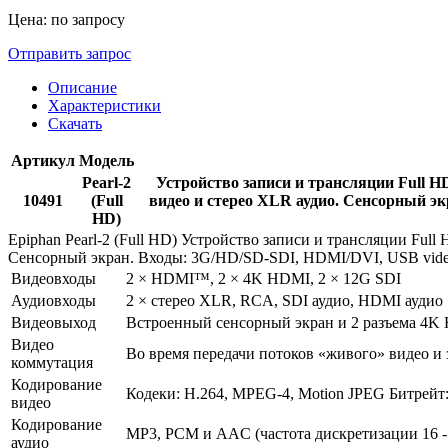
Цена: по запросу
Отправить запрос
Описание
Характеристики
Скачать
Артикул
Модель
Pearl-2
Устройство записи и трансляции Full 
10491
(Full
видео и стерео XLR аудио. Сенсорный эк
HD)
Epiphan Pearl-2 (Full HD) Устройство записи и трансляции Fu
Сенсорный экран. Входы: 3G/HD/SD-SDI, HDMI/DVI, USB video.
Видеовходы
2 × HDMI™, 2 × 4K HDMI, 2 × 12G SDI
Аудиовходы
2 × стерео XLR, RCA, SDI аудио, HDMI аудио
Видеовыход
Встроенный сенсорный экран и 2 разъема 4K
Видео
Во время передачи потоков «живого» видео и 
коммутация
Кодирование
Кодеки: H.264, MPEG-4, Motion JPEG Битрейт:
видео
Кодирование
MP3, PCM и AAC (частота дискретизации 16 - 4
аудио