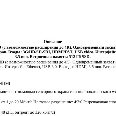
Описание
HD (с возможностью расширения до 4К). Одновременный захва
ран. Входы: 3G/HD/SD-SDI, HDMI/DVI, USB video. Интерфейс:
3.5 mm. Встроенная память: 512 Гб SSD.
ll HD (с возможностью расширения до 4К). Одновременный захват
 Интерфейс: Ethernet, USB 3.0. Выходы: HDMI, 3.5 mm. Встроен
 HDMI
записи - с помощью сенсорного экрана или пользовательского w
 от 1 до 20 Мбит/с Цветовое разрешение: 4:2:0 Разрешающая спо
8 кГц, битрейт до 320 кбит/с)