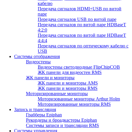
кабелю
Передача сигналов HDMI+USB по витой
паре
Передача сигналов USB по витой паре
Передача сигналов по витой паре HDBaseT
4:2:0
Передача сигналов по витой паре HDBaseT
4:4:4
Передача сигналов по оптическому кабелю с
USB
Системы отображения
Видеостены
Видеостены светодиодные FlipChipCOB
ЖК панели для видеостен RMS
ЖК панели и мониторы
ЖК панели и мониторы AMS
ЖК панели и мониторы RMS
Моторизированные мониторы
Моторизованные мониторы Arthur Holm
Моторизированные мониторы RMS
Запись и трансляция
Грабберы Epiphan
Рекордеры и броадкастеры Epiphan
Системы записи и трансляции RMS
Системы управления