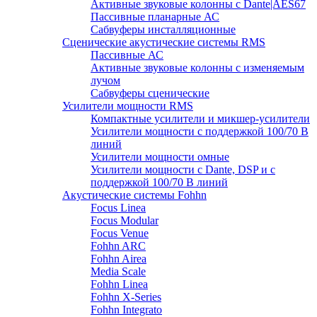
Активные звуковые колонны с Dante|AES67
Пассивные планарные АС
Сабвуферы инсталляционные
Сценические акустические системы RMS
Пассивные АС
Активные звуковые колонны с изменяемым
лучом
Сабвуферы сценические
Усилители мощности RMS
Компактные усилители и микшер-усилители
Усилители мощности с поддержкой 100/70 В
линий
Усилители мощности омные
Усилители мощности с Dante, DSP и с
поддержкой 100/70 В линий
Акустические системы Fohhn
Focus Linea
Focus Modular
Focus Venue
Fohhn ARC
Fohhn Airea
Media Scale
Fohhn Linea
Fohhn X-Series
Fohhn Integrato