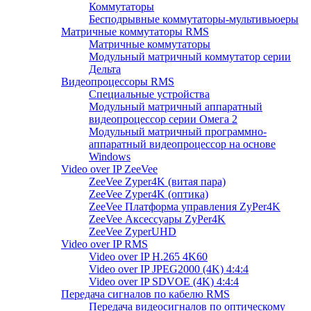
Коммутаторы
Бесподрывные коммутаторы-мультивьюеры
Матричные коммутаторы RMS
Матричные коммутаторы
Модульный матричный коммутатор серии
Дельта
Видеопроцессоры RMS
Специальные устройства
Модульный матричный аппаратный
видеопроцессор серии Омега 2
Модульный матричный программно-
аппаратный видеопроцессор на основе
Windows
Video over IP ZeeVee
ZeeVee Zyper4K (витая пара)
ZeeVee Zyper4K (оптика)
ZeeVee Платформа управления ZyPer4K
ZeeVee Аксессуары ZyPer4K
ZeeVee ZyperUHD
Video over IP RMS
Video over IP H.265 4K60
Video over IP JPEG2000 (4K) 4:4:4
Video over IP SDVOE (4K) 4:4:4
Передача сигналов по кабелю RMS
Передача видеосигналов по оптическому