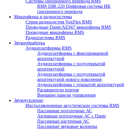
Системы синхронного перевода RMS
RMS DIR-220 Цифровая система ИК
синхронного перевода
Микрофоны и радиосистемы
Серия радиосистем VoxFlex RMS
Проводные Dante/AES67 микрофоны RMS
Проводные микрофоны RMS
Радиосистемы RMS
Звукообработка
Аудиоплатформы RMS
Аудиоплатформы с фиксированной
архитектурой
Аудиоплатформы с полуоткрытой
архитектурой
Аудиоплатформы с полуоткрытой
архитектурой нового поколения
Аудиоплатформы с открытой архитектурой
Расширители портов
Внешние панели управления
Звукоусиление
Инсталляционные акустические системы RMS
Пассивные потолочные АС
Активные потолочные АС с Dante
Пассивные настенные АС
Пассивные звуковые колонны