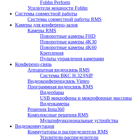
Fohhn Perform
Усилители мощности Fohhn
Системы совместной работы
Системы совместной работы RMS
Камеры для конференц-залов
Камеры RMS
Поворотные камеры FHD
Поворотные камеры 4K30
Поворотные камеры 4K60
Крепления
Пульты управления камерами
Конференц-связь
Аппаратная видеосвязь RMS
Системы ВКС H.323|SIP
Видеоконференцсвязь Vinteo
Программная видеосвязь RMS
Видеобары
USB микрофоны и микрофонные массивы
Видеокамеры
Решения Insta360
Комплексные решения RMS
Мультифункциональные устройства
Видеокоммутация
Коммутаторы и распределители RMS
Усилители-распределители