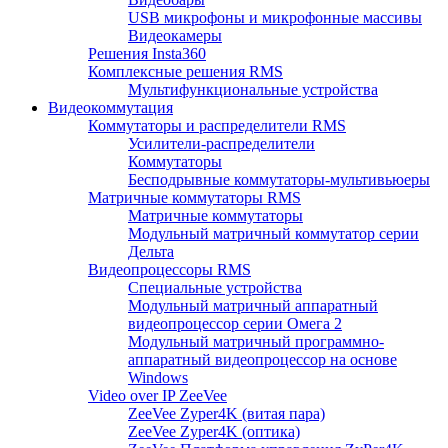
USB микрофоны и микрофонные массивы
Видеокамеры
Решения Insta360
Комплексные решения RMS
Мультифункциональные устройства
Видеокоммутация
Коммутаторы и распределители RMS
Усилители-распределители
Коммутаторы
Бесподрывные коммутаторы-мультивьюеры
Матричные коммутаторы RMS
Матричные коммутаторы
Модульный матричный коммутатор серии
Дельта
Видеопроцессоры RMS
Специальные устройства
Модульный матричный аппаратный
видеопроцессор серии Омега 2
Модульный матричный программно-
аппаратный видеопроцессор на основе
Windows
Video over IP ZeeVee
ZeeVee Zyper4K (витая пара)
ZeeVee Zyper4K (оптика)