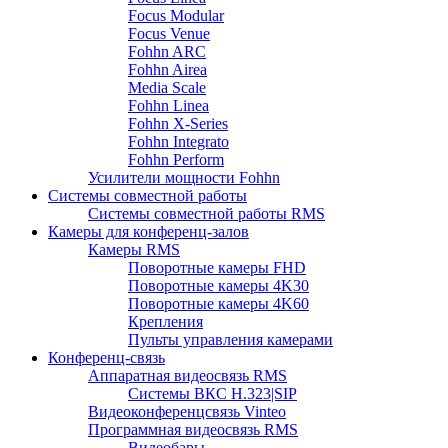
Focus Modular
Focus Venue
Fohhn ARC
Fohhn Airea
Media Scale
Fohhn Linea
Fohhn X-Series
Fohhn Integrato
Fohhn Perform
Усилители мощности Fohhn
Системы совместной работы
Системы совместной работы RMS
Камеры для конференц-залов
Камеры RMS
Поворотные камеры FHD
Поворотные камеры 4K30
Поворотные камеры 4K60
Крепления
Пульты управления камерами
Конференц-связь
Аппаратная видеосвязь RMS
Системы ВКС H.323|SIP
Видеоконференцсвязь Vinteo
Программная видеосвязь RMS
Видеобары