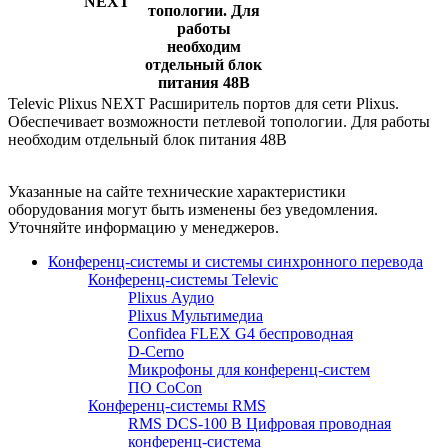
NEXT
топологии. Для
работы
необходим
отдельный блок
питания 48В
Televic Plixus NEXT Расширитель портов для сети Plixus.
Обеспечивает возможности петлевой топологии. Для работы
необходим отдельный блок питания 48В
Указанные на сайте технические характеристики
оборудования могут быть изменены без уведомления.
Уточняйте информацию у менеджеров.
Конференц-системы и системы синхронного перевода
Конференц-системы Televic
Plixus Аудио
Plixus Мультимедиа
Confidea FLEX G4 беспроводная
D-Cerno
Микрофоны для конференц-систем
ПО CoCon
Конференц-системы RMS
RMS DCS-100 B Цифровая проводная
конференц-система