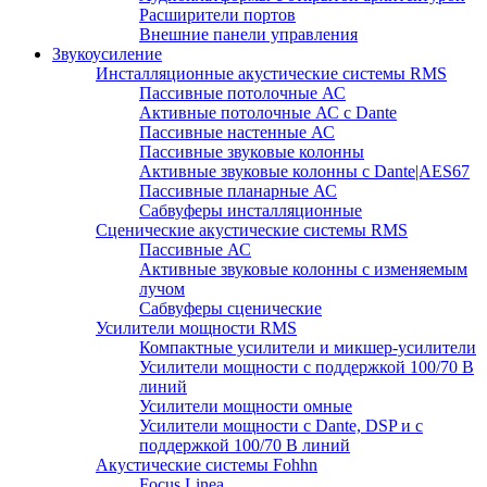
Расширители портов
Внешние панели управления
Звукоусиление
Инсталляционные акустические системы RMS
Пассивные потолочные АС
Активные потолочные АС с Dante
Пассивные настенные АС
Пассивные звуковые колонны
Активные звуковые колонны с Dante|AES67
Пассивные планарные АС
Сабвуферы инсталляционные
Сценические акустические системы RMS
Пассивные АС
Активные звуковые колонны с изменяемым
лучом
Сабвуферы сценические
Усилители мощности RMS
Компактные усилители и микшер-усилители
Усилители мощности с поддержкой 100/70 В
линий
Усилители мощности омные
Усилители мощности с Dante, DSP и с
поддержкой 100/70 В линий
Акустические системы Fohhn
Focus Linea