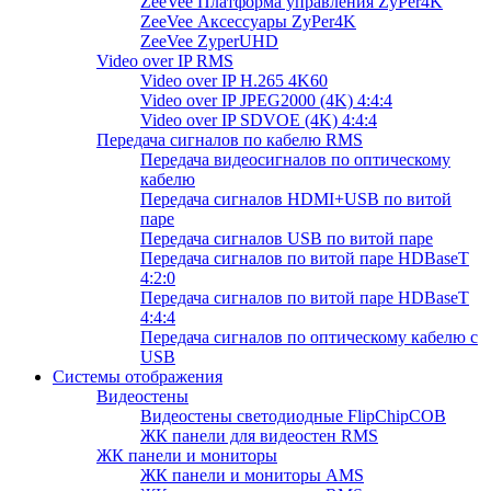
ZeeVee Платформа управления ZyPer4K
ZeeVee Аксессуары ZyPer4K
ZeeVee ZyperUHD
Video over IP RMS
Video over IP H.265 4K60
Video over IP JPEG2000 (4K) 4:4:4
Video over IP SDVOE (4K) 4:4:4
Передача сигналов по кабелю RMS
Передача видеосигналов по оптическому
кабелю
Передача сигналов HDMI+USB по витой
паре
Передача сигналов USB по витой паре
Передача сигналов по витой паре HDBaseT
4:2:0
Передача сигналов по витой паре HDBaseT
4:4:4
Передача сигналов по оптическому кабелю с
USB
Системы отображения
Видеостены
Видеостены светодиодные FlipChipCOB
ЖК панели для видеостен RMS
ЖК панели и мониторы
ЖК панели и мониторы AMS