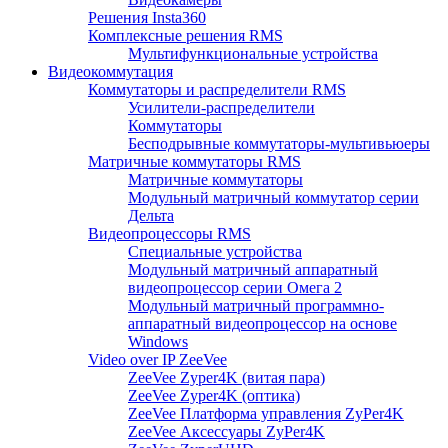
Решения Insta360
Комплексные решения RMS
Мультифункциональные устройства
Видеокоммутация
Коммутаторы и распределители RMS
Усилители-распределители
Коммутаторы
Бесподрывные коммутаторы-мультивьюеры
Матричные коммутаторы RMS
Матричные коммутаторы
Модульный матричный коммутатор серии
Дельта
Видеопроцессоры RMS
Специальные устройства
Модульный матричный аппаратный
видеопроцессор серии Омега 2
Модульный матричный программно-
аппаратный видеопроцессор на основе
Windows
Video over IP ZeeVee
ZeeVee Zyper4K (витая пара)
ZeeVee Zyper4K (оптика)
ZeeVee Платформа управления ZyPer4K
ZeeVee Аксессуары ZyPer4K