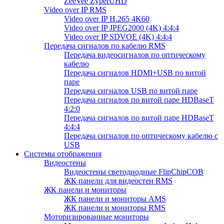
ZeeVee ZyperUHD
Video over IP RMS
Video over IP H.265 4K60
Video over IP JPEG2000 (4K) 4:4:4
Video over IP SDVOE (4K) 4:4:4
Передача сигналов по кабелю RMS
Передача видеосигналов по оптическому
кабелю
Передача сигналов HDMI+USB по витой
паре
Передача сигналов USB по витой паре
Передача сигналов по витой паре HDBaseT
4:2:0
Передача сигналов по витой паре HDBaseT
4:4:4
Передача сигналов по оптическому кабелю с
USB
Системы отображения
Видеостены
Видеостены светодиодные FlipChipCOB
ЖК панели для видеостен RMS
ЖК панели и мониторы
ЖК панели и мониторы AMS
ЖК панели и мониторы RMS
Моторизированные мониторы