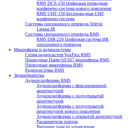
RMS DCS-150 Цифровая проводная
конференц-система нового поколения
RMS UHF-150 Беспроводная UHF
конференц-система
Системы синхронного перевода Televic
Lingua IR
Системы синхронного перевода RMS
RMS DIR-220 Цифровая система ИК
синхронного перевода
Микрофоны и радиосистемы
Серия радиосистем VoxFlex RMS
Проводные Dante/AES67 микрофоны RMS
Проводные микрофоны RMS
Радиосистемы RMS
Звукообработка
Аудиоплатформы RMS
Аудиоплатформы с фиксированной
архитектурой
Аудиоплатформы с полуоткрытой
архитектурой
Аудиоплатформы с полуоткрытой
архитектурой нового поколения
Аудиоплатформы с открытой архитектурой
Расширители портов
Внешние панели управления