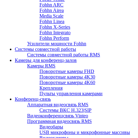
Fohhn ARC
Fohhn Airea
Media Scale
Fohhn Linea
Fohhn X-Series
Fohhn Integrato
Fohhn Perform
Усилители мощности Fohhn
Системы совместной работы
Системы совместной работы RMS
Камеры для конференц-залов
Камеры RMS
Поворотные камеры FHD
Поворотные камеры 4K30
Поворотные камеры 4K60
Крепления
Пульты управления камерами
Конференц-связь
Аппаратная видеосвязь RMS
Системы ВКС H.323|SIP
Видеоконференцсвязь Vinteo
Программная видеосвязь RMS
Видеобары
USB микрофоны и микрофонные массивы
Видеокамеры