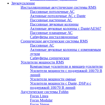
Звукоусиление
Инсталляционные акустические системы RMS
Пассивные потолочные АС
Активные потолочные АС с Dante
Пассивные настенные АС
Пассивные звуковые колонны
Активные звуковые колонны с Dante|AES67
Пассивные планарные АС
Сабвуферы инсталляционные
Сценические акустические системы RMS
Пассивные АС
Активные звуковые колонны с изменяемым
лучом
Сабвуферы сценические
Усилители мощности RMS
Компактные усилители и микшер-усилители
Усилители мощности с поддержкой 100/70 В
линий
Усилители мощности омные
Усилители мощности с Dante, DSP и с
поддержкой 100/70 В линий
Акустические системы Fohhn
Focus Linea
Focus Modular
Focus Venue