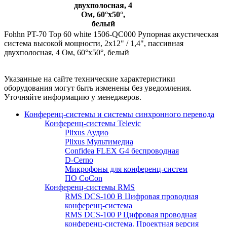
двухполосная, 4
Ом, 60°х50°,
белый
Fohhn PT-70 Top 60 white 1506-QC000 Рупорная акустическая
система высокой мощности, 2x12" / 1,4", пассивная
двухполосная, 4 Ом, 60°х50°, белый
Указанные на сайте технические характеристики
оборудования могут быть изменены без уведомления.
Уточняйте информацию у менеджеров.
Конференц-системы и системы синхронного перевода
Конференц-системы Televic
Plixus Аудио
Plixus Мультимедиа
Confidea FLEX G4 беспроводная
D-Cerno
Микрофоны для конференц-систем
ПО CoCon
Конференц-системы RMS
RMS DCS-100 B Цифровая проводная
конференц-система
RMS DCS-100 P Цифровая проводная
конференц-система. Проектная версия