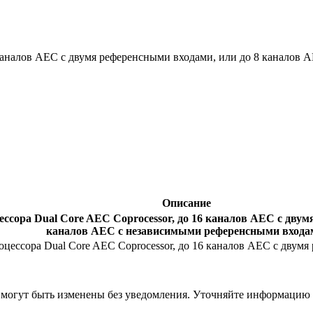
 каналов AEC с двумя референсными входами, или до 8 каналов
Описание
ссора Dual Core AEC Coprocessor, до 16 каналов AEC с двум
каналов AEC с независимыми референсными входа
роцессора Dual Core AEC Coprocessor, до 16 каналов AEC с двум
я могут быть изменены без уведомления. Уточняйте информацию