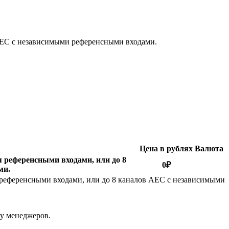
 AEC с независимыми референсными входами.
Цена в рублях
Валюта
я референсными входами, или до 8
0
₽
ми.
я референсными входами, или до 8 каналов AEC с независимыми
 у менеджеров.