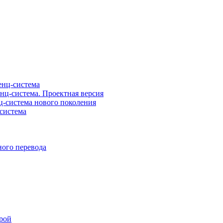
нц-система
ц-система. Проектная версия
-система нового поколения
система
ого перевода
рой