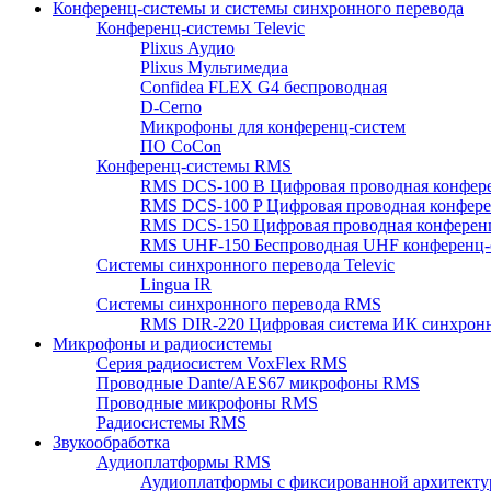
Конференц-системы и системы синхронного перевода
Конференц-системы Televic
Plixus Аудио
Plixus Мультимедиа
Confidea FLEX G4 беспроводная
D-Cerno
Микрофоны для конференц-систем
ПО CoCon
Конференц-системы RMS
RMS DCS-100 B Цифровая проводная конфере
RMS DCS-100 P Цифровая проводная конферен
RMS DCS-150 Цифровая проводная конференц
RMS UHF-150 Беспроводная UHF конференц-
Системы синхронного перевода Televic
Lingua IR
Системы синхронного перевода RMS
RMS DIR-220 Цифровая система ИК синхронн
Микрофоны и радиосистемы
Серия радиосистем VoxFlex RMS
Проводные Dante/AES67 микрофоны RMS
Проводные микрофоны RMS
Радиосистемы RMS
Звукообработка
Аудиоплатформы RMS
Аудиоплатформы с фиксированной архитекту